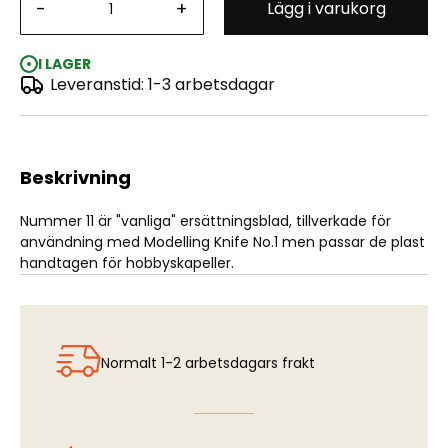
-
+
Lägg i varukorg
Vallejo General Fine Point Blades for No.1 Handle (5)
I LAGER
Leveranstid: 1-3 arbetsdagar
Beskrivning
Nummer 11 är "vanliga" ersättningsblad, tillverkade för
användning med Modelling Knife No.1 men passar de plast
handtagen för hobbyskapeller.
Normalt 1-2 arbetsdagars frakt