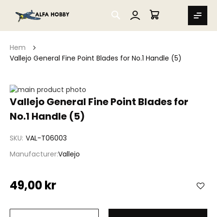
SEARCH
MIN VARUKORG
Hem
Vallejo General Fine Point Blades for No.1 Handle (5)
Hoppa
till
Hoppa
Vallejo General Fine Point Blades for
slutet
till
No.1 Handle (5)
av
början
bildgalleriet
av
bildgalleriet
SKU
VAL-T06003
Manufacturer
Vallejo
49,00 kr