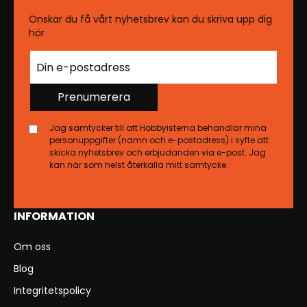
Önskar du få vårt nyhetsbrev kan du skriva upp dig
här
Prenumerera
Jag samtycker till att Hobbyisterna behandlar mina
personuppgifter (namn och e-postadress) i syfte att
skicka nyhetsbrev och erbjudanden via e-post. Jag
kan när som helst återkalla mitt samtycke.
INFORMATION
Om oss
Blog
Integritetspolicy