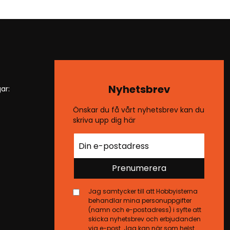
Nyhetsbrev
ar:
Önskar du få vårt nyhetsbrev kan du
skriva upp dig här
Prenumerera
Jag samtycker till att Hobbyisterna
behandlar mina personuppgifter
(namn och e-postadress) i syfte att
skicka nyhetsbrev och erbjudanden
via e-post. Jag kan när som helst