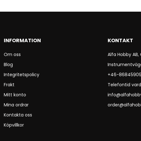
INFORMATION
KONTAKT
Om oss
Alfa Hobby AB,
Blog
Instrumentväg
Integritetspolicy
+46-8684590
Frakt
Telefontid vard
Mitt konto
info@alfahobb
Mina ordrar
order@alfahob
Kontakta oss
Köpvillkor