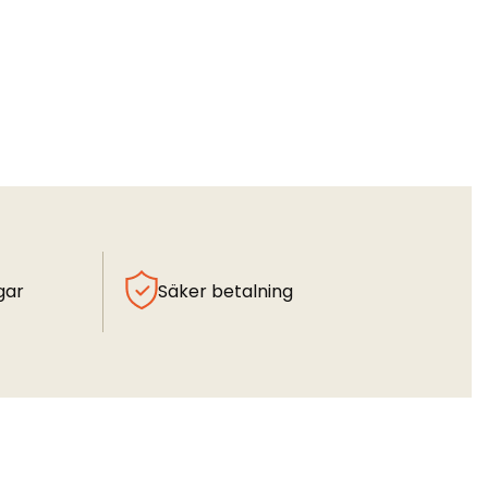
gar
Säker betalning