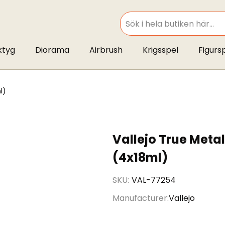
SEARCH
ktyg
Diorama
Airbrush
Krigsspel
Figurs
l)
Vallejo True Metal
(4x18ml)
SKU
VAL-77254
Manufacturer
Vallejo