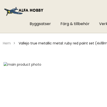
Byggsatser
Färg & tillbehör
Ver
hem
vallejo true metallic metal: ruby red paint set (4x18m
Hoppa
till
Hoppa
slutet
till
av
början
bildgalleriet
av
bildgalleriet