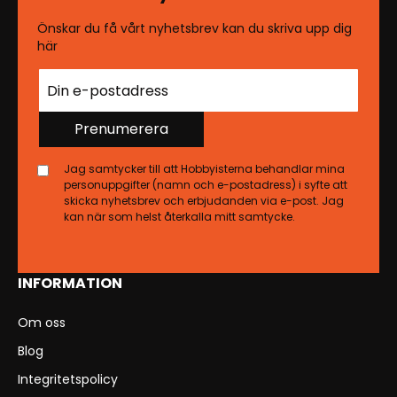
Önskar du få vårt nyhetsbrev kan du skriva upp dig
här
Prenumerera
Jag samtycker till att Hobbyisterna behandlar mina
personuppgifter (namn och e-postadress) i syfte att
skicka nyhetsbrev och erbjudanden via e-post. Jag
kan när som helst återkalla mitt samtycke.
INFORMATION
Om oss
Blog
Integritetspolicy