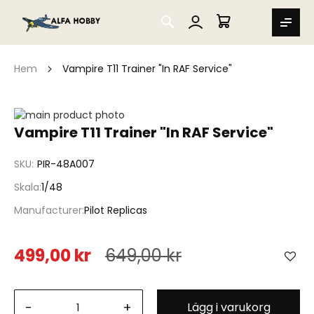
SEARCH
MIN VARUKORG
Hem
Vampire T11 Trainer "In RAF Service"
Hoppa
till
Hoppa
Vampire T11 Trainer "In RAF Service"
slutet
till
av
början
SKU
PIR-48A007
bildgalleriet
av
bildgalleriet
Skala
1/48
Manufacturer
Pilot Replicas
499,00 kr
649,00 kr
-
+
Lägg i varukorg