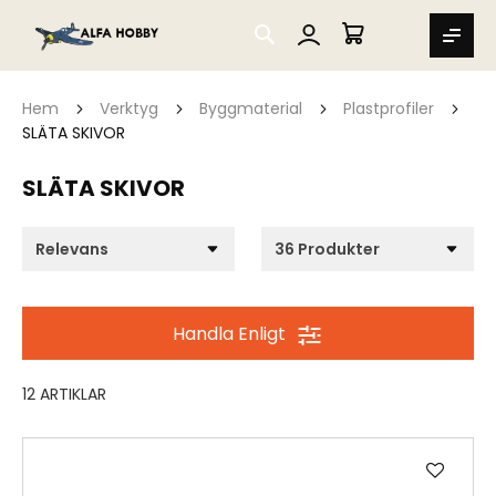
SEARCH
MIN VARUKORG
Hem
Verktyg
Byggmaterial
Plastprofiler
SLÄTA SKIVOR
SLÄTA SKIVOR
Handla Enligt
12
ARTIKLAR
Lägg
till