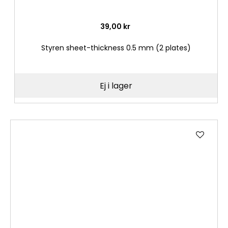
39,00 kr
Styren sheet-thickness 0.5 mm (2 plates)
Ej i lager
Lägg
till
i
önske