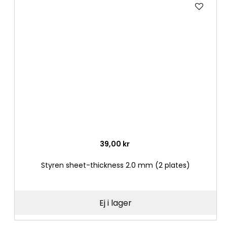
Lägg
till
i
önske
39,00 kr
Styren sheet-thickness 2.0 mm (2 plates)
Ej i lager