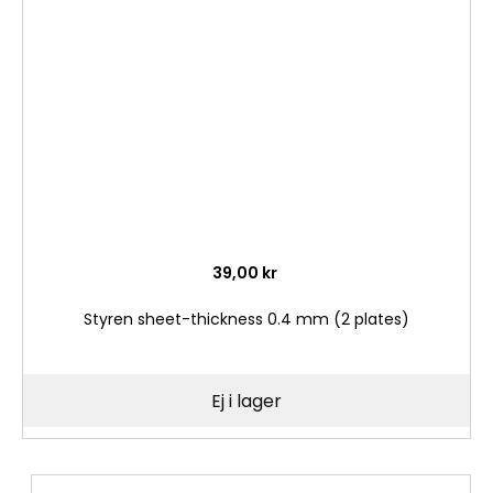
i
önske
39,00 kr
Styren sheet-thickness 0.4 mm (2 plates)
Ej i lager