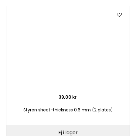
Lägg
till
i
önske
39,00 kr
Styren sheet-thickness 0.6 mm (2 plates)
Ej i lager