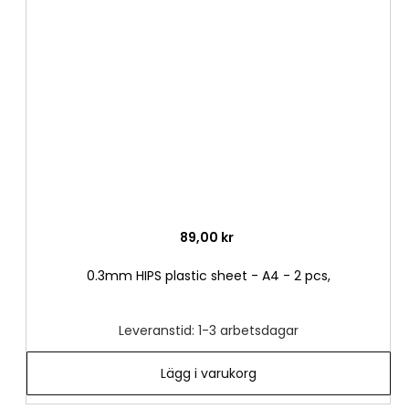
till
i
önske
89,00 kr
0.3mm HIPS plastic sheet - A4 - 2 pcs,
Leveranstid: 1-3 arbetsdagar
Lägg i varukorg