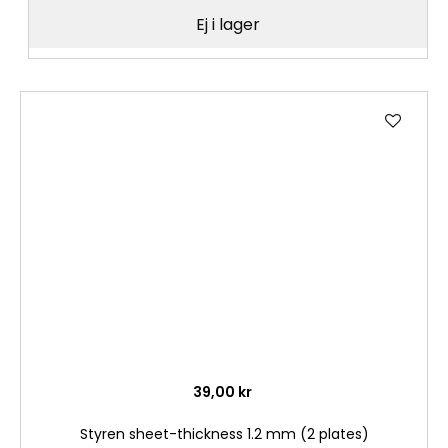
Ej i lager
Lägg
till
i
önske
39,00 kr
Styren sheet-thickness 1.2 mm (2 plates)