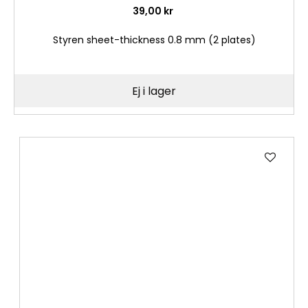
39,00 kr
Styren sheet-thickness 0.8 mm (2 plates)
Ej i lager
Lägg
till
i
önske