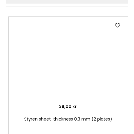
Lägg
till
i
önske
39,00 kr
Styren sheet-thickness 0.3 mm (2 plates)