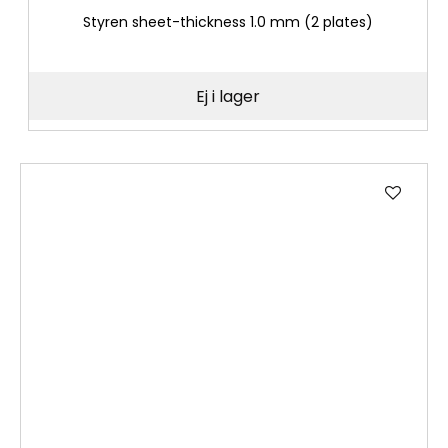
Styren sheet-thickness 1.0 mm (2 plates)
Ej i lager
Lägg
till
i
önske