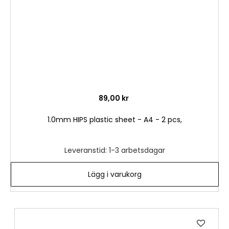
89,00 kr
1.0mm HIPS plastic sheet - A4 - 2 pcs,
Leveranstid: 1-3 arbetsdagar
Lägg i varukorg
Lägg