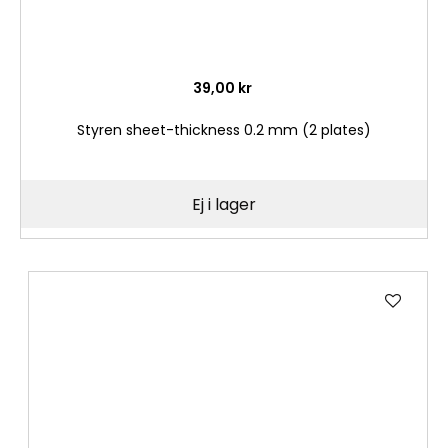
39,00 kr
Styren sheet-thickness 0.2 mm (2 plates)
Ej i lager
Lägg
till
i
önske