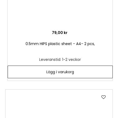
79,00 kr
0.5mm HIPS plastic sheet - A4- 2 pcs,
Leveranstid: 1-2 veckor
Lägg i varukorg
Lägg
till
i
önske