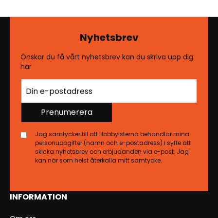
Nyhetsbrev
Önskar du få vårt nyhetsbrev kan du skriva upp dig
här
Prenumerera
Jag samtycker till att Hobbyisterna behandlar mina
personuppgifter (namn och e-postadress) i syfte att
skicka nyhetsbrev och erbjudanden via e-post. Jag
kan när som helst återkalla mitt samtycke.
INFORMATION