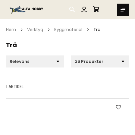
SEARCH
MIN VARUKORG
Hem
Verktyg
Byggmaterial
Trä
Trä
1
ARTIKEL
Lägg
till
i
önske