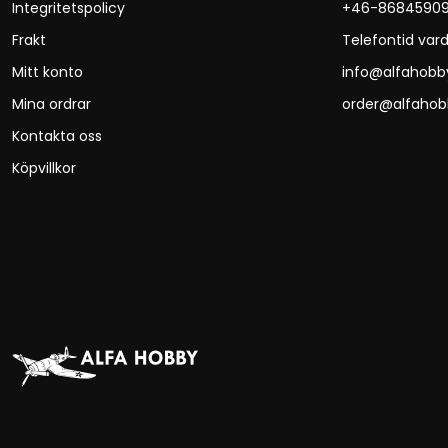
Integritetspolicy
+46-8684590
Frakt
Telefontid vard
Mitt konto
info@alfahobb
Mina ordrar
order@alfahob
Kontakta oss
Köpvillkor