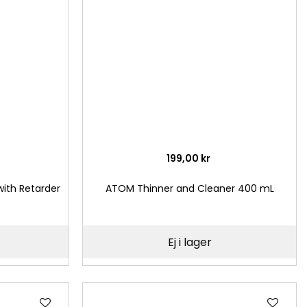
önskelista
önsk
199,00 kr
ith Retarder
ATOM Thinner and Cleaner 400 mL
Ej i lager
Lägg
Läg