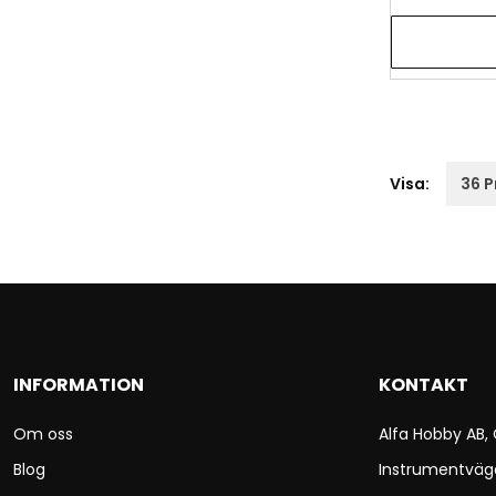
Visa:
INFORMATION
KONTAKT
Om oss
Alfa Hobby AB,
Blog
Instrumentväg