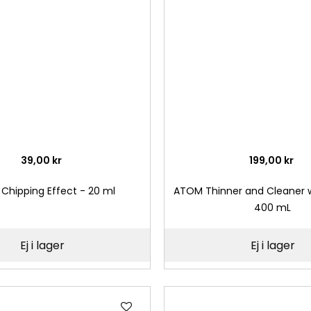
önskelista
39,00 kr
199,00 kr
Chipping Effect - 20 ml
ATOM Thinner and Cleaner w
400 mL
Ej i lager
Ej i lager
Lägg