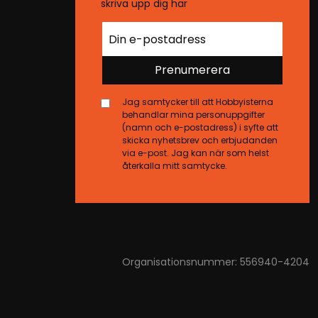
skriva upp dig här
Prenumerera
Jag samtycker till att Hobbyisterna
behandlar mina personuppgifter
(namn och e-postadress) i syfte att
skicka nyhetsbrev och erbjudanden
via e-post. Jag kan när som helst
återkalla mitt samtycke.
Organisationsnummer: 556940-4204