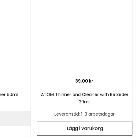
till
till
i
i
önskelista
önsk
39,00 kr
ner 60mL
ATOM Thinner and Cleaner with Retarder
20mL
Leveranstid: 1-3 arbetsdagar
Lägg i varukorg