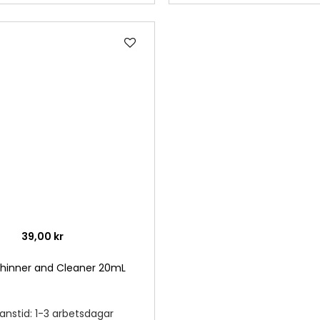
Lägg
till
i
önskelista
39,00 kr
hinner and Cleaner 20mL
anstid: 1-3 arbetsdagar