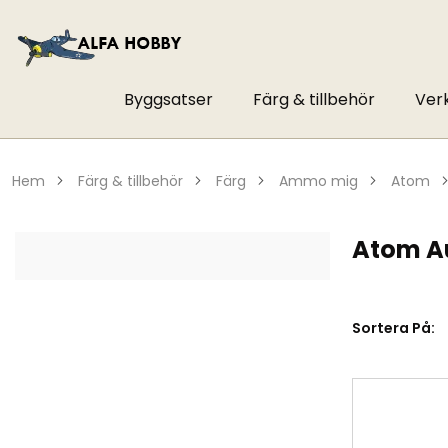
Byggsatser
Färg & tillbehör
Ver
hem
färg & tillbehör
färg
ammo mig
atom
Atom Au
Sortera På: