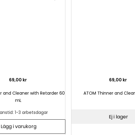
till
i
önskelista
69,00 kr
69,00 kr
 and Cleaner with Retarder 60
ATOM Thinner and Clea
mL
anstid: 1-3 arbetsdagar
Ej i lager
Lägg i varukorg