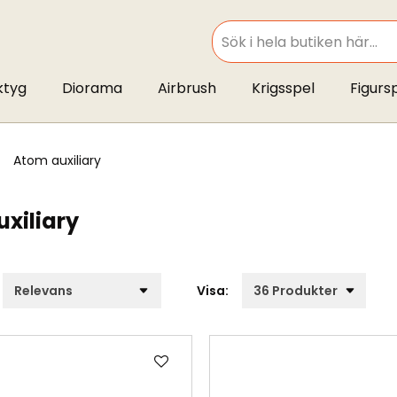
SEARCH
ktyg
Diorama
Airbrush
Krigsspel
Figurs
atom auxiliary
xiliary
Visa:
Lägg
till
i