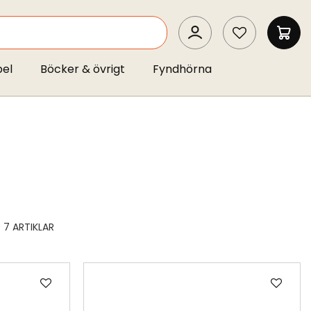
SEARCH
MIN 
pel
Böcker & övrigt
Fyndhörna
7
ARTIKLAR
Lägg
Läg
till
till
i
i