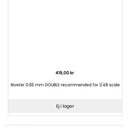
i
önske
419,00 kr
Riveter 0.65 mm DOUBLE recommended for 1/48 scale
Ej i lager