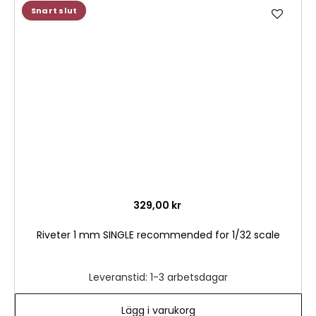
Lägg
Snart slut
till
i
önske
329,00 kr
Riveter 1 mm SINGLE recommended for 1/32 scale
Leveranstid: 1-3 arbetsdagar
Lägg i varukorg