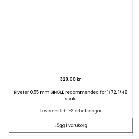
i
önske
329,00 kr
Riveter 0.55 mm SINGLE recommended for 1/72, 1/48
scale
Leveranstid: 1-3 arbetsdagar
Lägg i varukorg