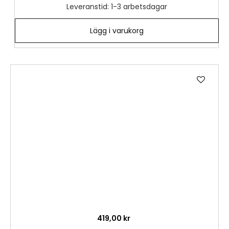
Leveranstid: 1-3 arbetsdagar
Lägg i varukorg
Lägg
till
i
önske
419,00 kr