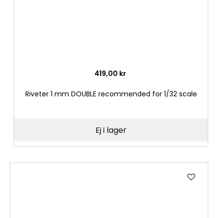
419,00 kr
Riveter 1 mm DOUBLE recommended for 1/32 scale
Ej i lager
Lägg
till
i
önske