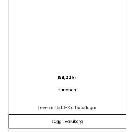
till
i
önske
199,00 kr
Handborr
Leveranstid: 1-3 arbetsdagar
Lägg i varukorg