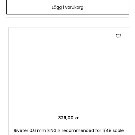
Lägg i varukorg
Lägg
till
i
önske
329,00 kr
Riveter 0.6 mm SINGLE recommended for 1/48 scale