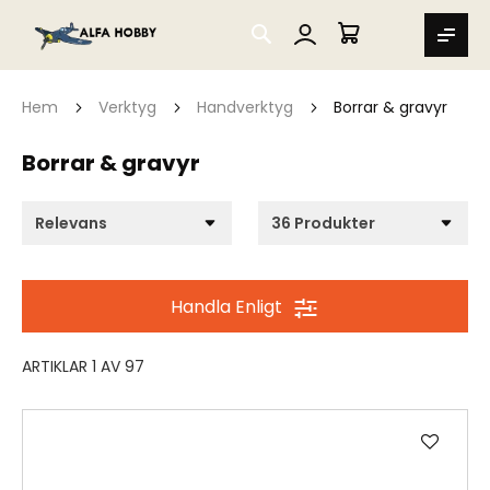
SEARCH
MIN VARUKORG
Hem
Verktyg
Handverktyg
Borrar & gravyr
Borrar & gravyr
Handla Enligt
ARTIKLAR
1
AV
97
Lägg
till
i