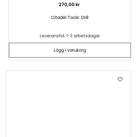
270,00 kr
Citadel Tools: Drill
Leveranstid: 1-3 arbetsdagar
Lägg i varukorg
Lägg
till
i
önske