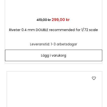
299,00 kr
419,00 kr
Riveter 0.4 mm DOUBLE recommended for 1/72 scale
Leveranstid: 1-3 arbetsdagar
Lägg i varukorg
Lägg
till
i
önske