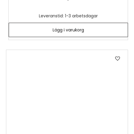
Leveranstid: 1-3 arbetsdagar
Lägg i varukorg
Lägg
till
i
önske