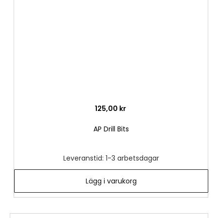
önske
125,00 kr
AP Drill Bits
Leveranstid: 1-3 arbetsdagar
Lägg i varukorg