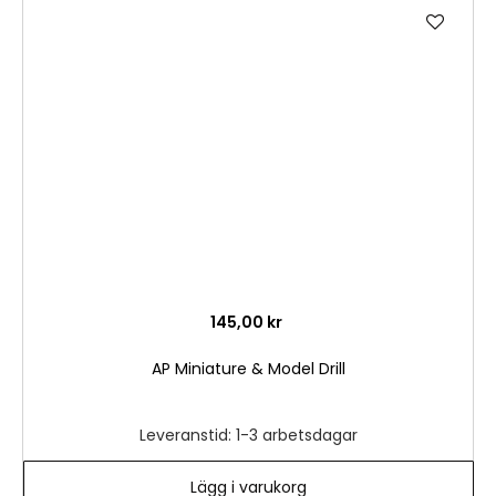
Lägg
till
i
önske
145,00 kr
AP Miniature & Model Drill
Leveranstid: 1-3 arbetsdagar
Lägg i varukorg