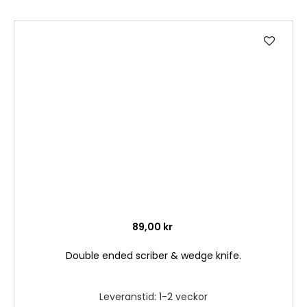
Lägg
till
i
önske
89,00 kr
Double ended scriber & wedge knife.
Leveranstid: 1-2 veckor