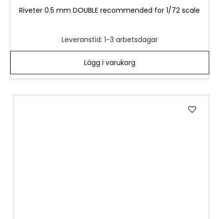
Riveter 0.5 mm DOUBLE recommended for 1/72 scale
Leveranstid: 1-3 arbetsdagar
Lägg i varukorg
Lägg
till
i
önske