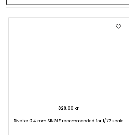
Lägg
till
i
önske
329,00 kr
Riveter 0.4 mm SINGLE recommended for 1/72 scale