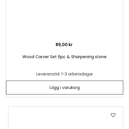
89,00 kr
Wood Carver Set 6pc & Sharpening stone
Leveranstid: 1-3 arbetsdagar
Lägg i varukorg
Lägg
till
i