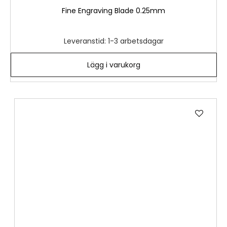
Fine Engraving Blade 0.25mm
Leveranstid: 1-3 arbetsdagar
Lägg i varukorg
Lägg
till
i
önske