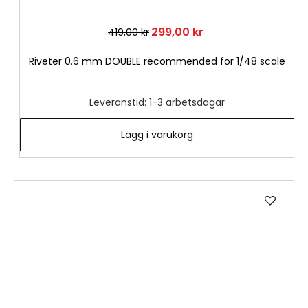
299,00 kr
419,00 kr
Riveter 0.6 mm DOUBLE recommended for 1/48 scale
Leveranstid: 1-3 arbetsdagar
Lägg i varukorg
Lägg
till
i
önske