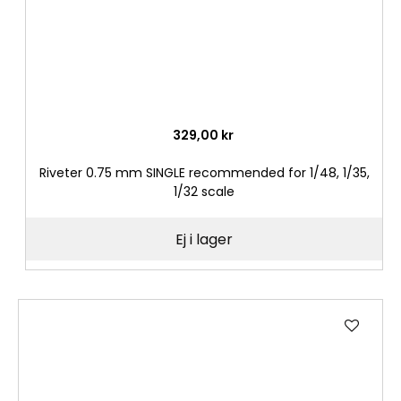
329,00 kr
Riveter 0.75 mm SINGLE recommended for 1/48, 1/35,
1/32 scale
Ej i lager
Lägg
till
i
önske