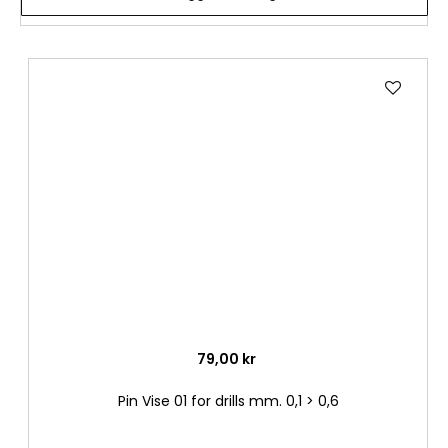
Lägg
till
i
önske
79,00 kr
Pin Vise 01 for drills mm. 0,1 > 0,6