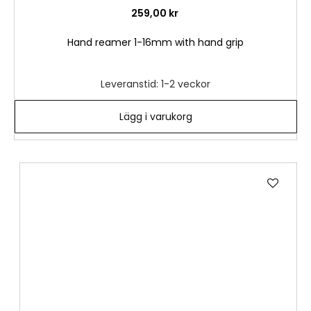
259,00 kr
Hand reamer 1-16mm with hand grip
Leveranstid: 1-2 veckor
Lägg i varukorg
Lägg
till
i
önske