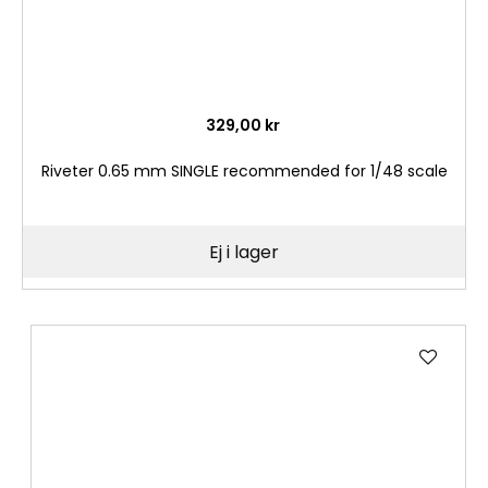
329,00 kr
Riveter 0.65 mm SINGLE recommended for 1/48 scale
Ej i lager
Lägg
till
i
önske