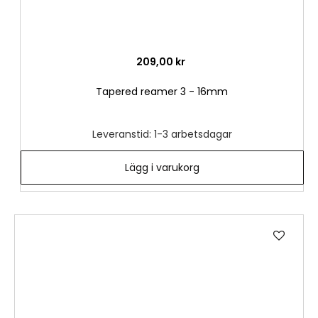
209,00 kr
Tapered reamer 3 - 16mm
Leveranstid: 1-3 arbetsdagar
Lägg i varukorg
Lägg
till
i
önske