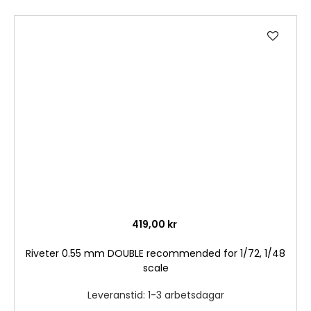
Lägg
till
i
önske
419,00 kr
Riveter 0.55 mm DOUBLE recommended for 1/72, 1/48
scale
Leveranstid: 1-3 arbetsdagar