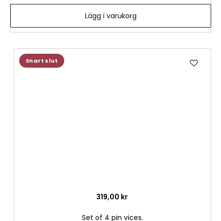
Lägg i varukorg
Lägg
Snart slut
till
i
önske
319,00 kr
Set of 4 pin vices.