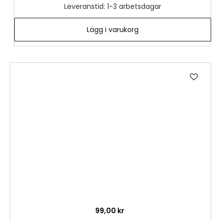
Leveranstid: 1-3 arbetsdagar
Lägg i varukorg
Lägg
till
i
önske
99,00 kr