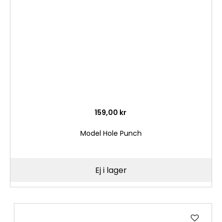
önske
159,00 kr
Model Hole Punch
Ej i lager
Lägg