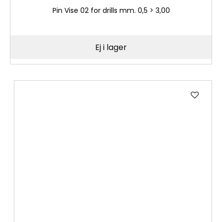
Pin Vise 02 for drills mm. 0,5 > 3,00
Ej i lager
Lägg
till
i
önske