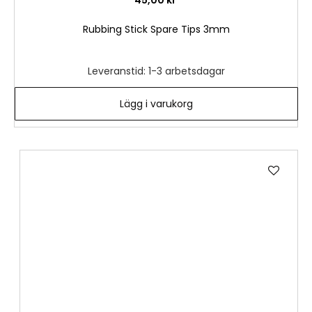
45,00 kr
Rubbing Stick Spare Tips 3mm
Leveranstid: 1-3 arbetsdagar
Lägg i varukorg
Lägg
till
i
önske