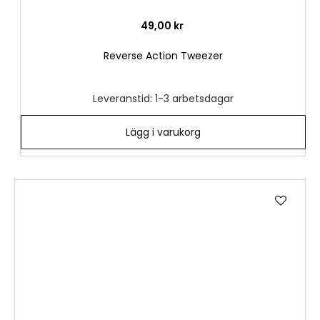
49,00 kr
Reverse Action Tweezer
Leveranstid: 1-3 arbetsdagar
Lägg i varukorg
Lägg
till
i
önske