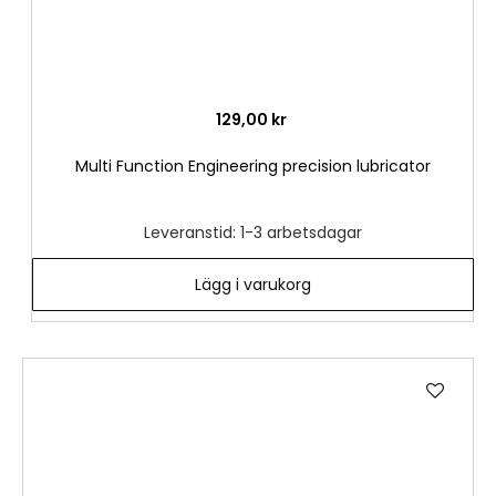
129,00 kr
Multi Function Engineering precision lubricator
Leveranstid: 1-3 arbetsdagar
Lägg i varukorg
Lägg
till
i
önske