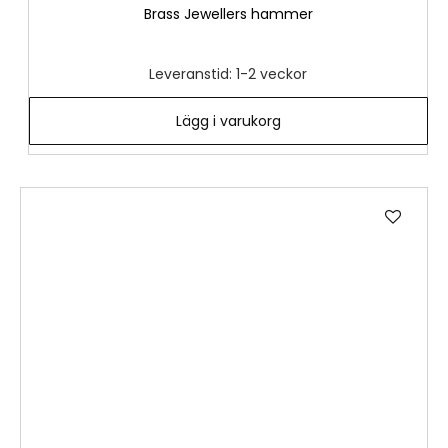
Brass Jewellers hammer
Leveranstid: 1-2 veckor
Lägg i varukorg
Lägg
till
i
önske