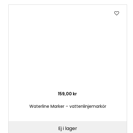
Lägg
till
i
önske
159,00 kr
Waterline Marker – vattenlinjemarkör
Ej i lager