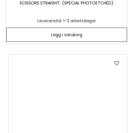
SCISSORS STRAIGHT. (SPECIAL PHOTOETCHED)
Leveranstid: 1-3 arbetsdagar
Lägg i varukorg
Lägg
till
i
önske