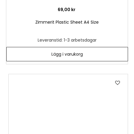
69,00 kr
Zimmerit Plastic Sheet A4 Size
Leveranstid: 1-3 arbetsdagar
Lägg i varukorg
Lägg
till
i
önske