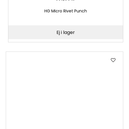
HG Micro Rivet Punch
Ej i lager
Lägg
till
i
önske