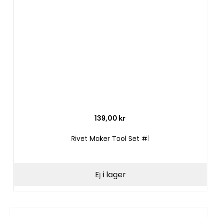
i
önske
139,00 kr
Rivet Maker Tool Set #1
Ej i lager