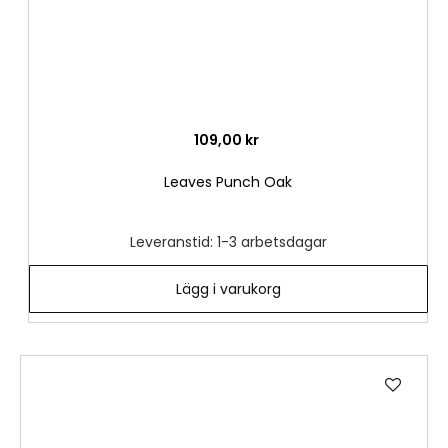
109,00 kr
Leaves Punch Oak
Leveranstid: 1-3 arbetsdagar
Lägg i varukorg
Lägg
till
i
önske