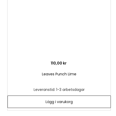
i
önske
110,00 kr
Leaves Punch Lime
Leveranstid: 1-3 arbetsdagar
Lägg i varukorg