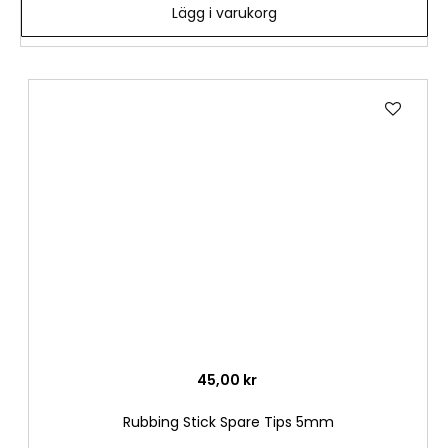
Lägg i varukorg
Lägg
till
i
önske
45,00 kr
Rubbing Stick Spare Tips 5mm