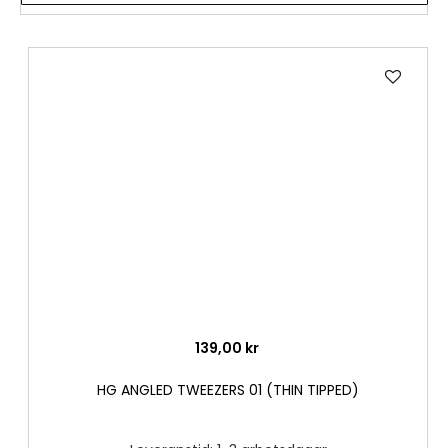
Lägg
till
i
önske
139,00 kr
HG ANGLED TWEEZERS 01 (THIN TIPPED)