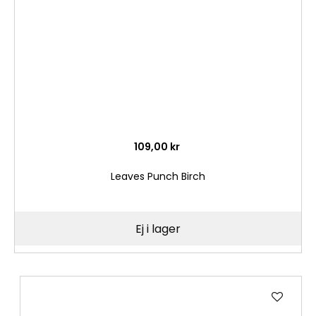
109,00 kr
Leaves Punch Birch
Ej i lager
Lägg
till