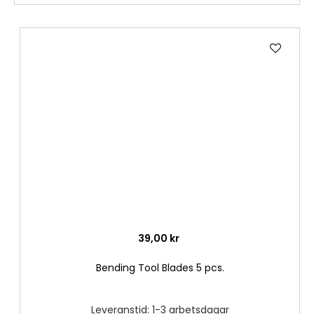
Lägg
till
i
önske
39,00 kr
Bending Tool Blades 5 pcs.
Leveranstid: 1-3 arbetsdagar