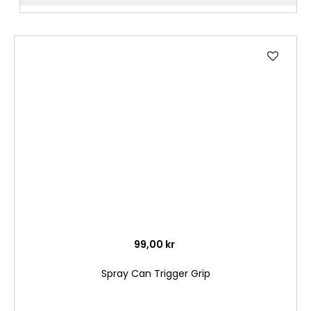
Lägg
till
i
önske
99,00 kr
Spray Can Trigger Grip