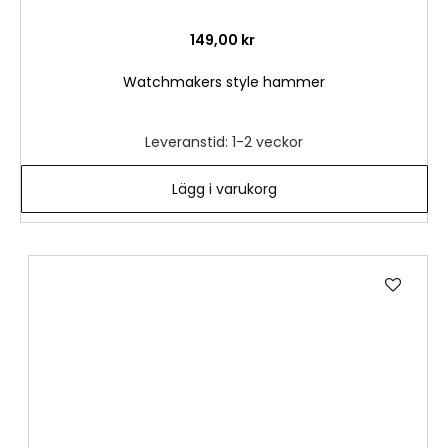
149,00 kr
Watchmakers style hammer
Leveranstid: 1-2 veckor
Lägg i varukorg
Lägg
till
i
önske