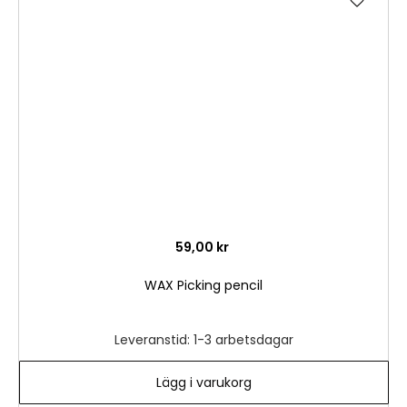
till
i
önske
59,00 kr
WAX Picking pencil
Leveranstid: 1-3 arbetsdagar
Lägg i varukorg