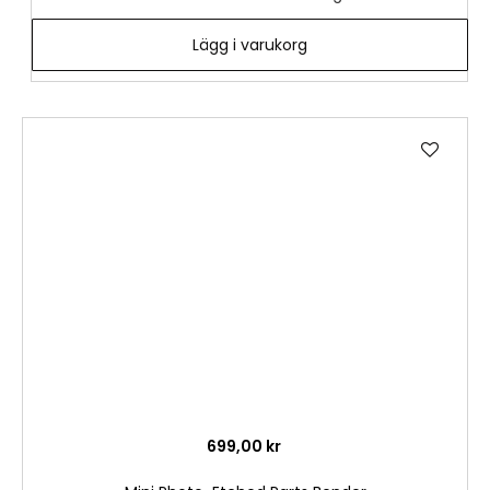
Lägg i varukorg
Lägg
till
i
önske
699,00 kr