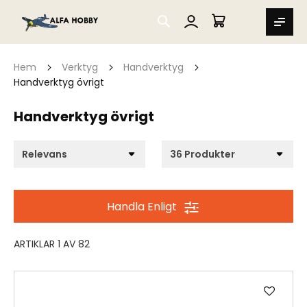
SEARCH
MIN VARUKORG
Hem
Verktyg
Handverktyg
Handverktyg övrigt
Handverktyg övrigt
Handla Enligt
ARTIKLAR
1
AV
82
Lägg
till