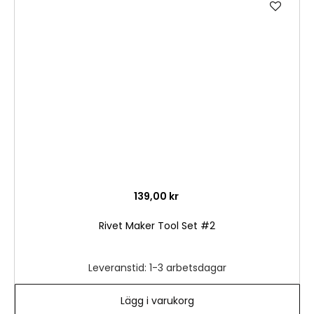
Lägg
till
i
önske
139,00 kr
Rivet Maker Tool Set #2
Leveranstid: 1-3 arbetsdagar
Lägg i varukorg