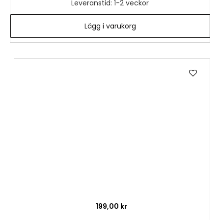
Leveranstid: 1-2 veckor
Lägg i varukorg
Lägg
till
i
önske
199,00 kr