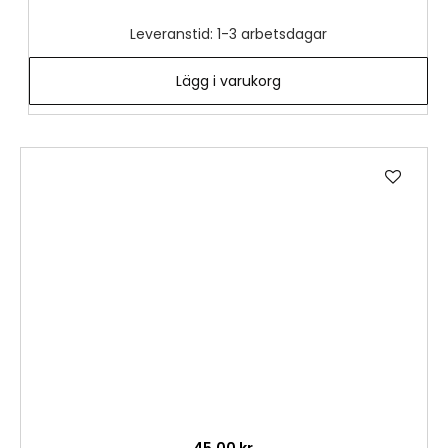
Leveranstid: 1-3 arbetsdagar
Lägg i varukorg
Lägg
till
i
önske