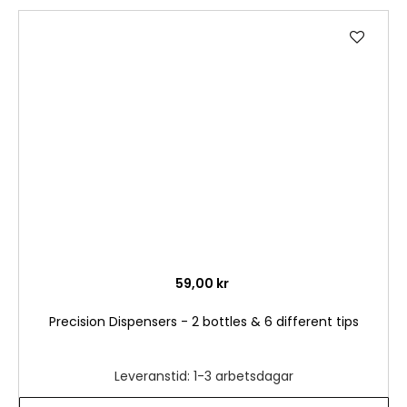
Lägg
till
i
önske
59,00 kr
Precision Dispensers - 2 bottles & 6 different tips
Leveranstid: 1-3 arbetsdagar