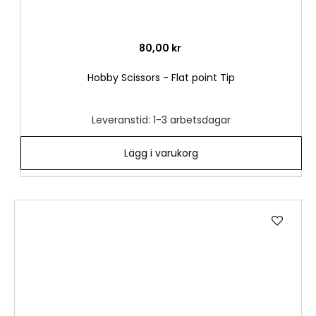
80,00 kr
Hobby Scissors - Flat point Tip
Leveranstid: 1-3 arbetsdagar
Lägg i varukorg
Lägg
till
i
önske