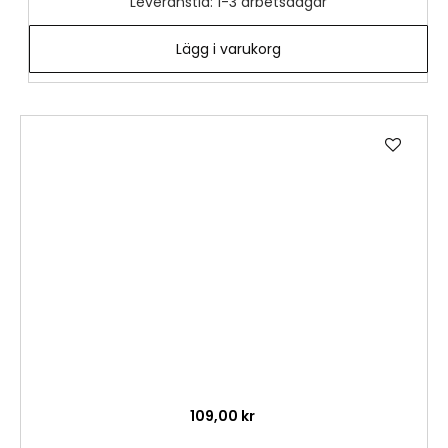
Leveranstid: 1-3 arbetsdagar
Lägg i varukorg
Lägg
till
i
önske
109,00 kr