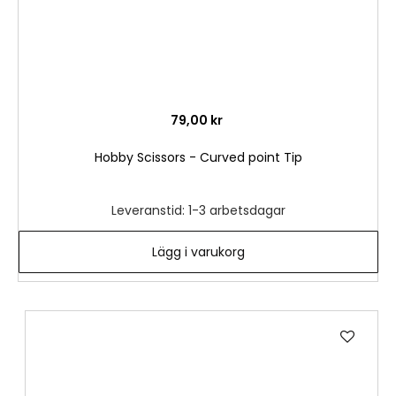
79,00 kr
Hobby Scissors - Curved point Tip
Leveranstid: 1-3 arbetsdagar
Lägg i varukorg
Lägg
till
i
önske