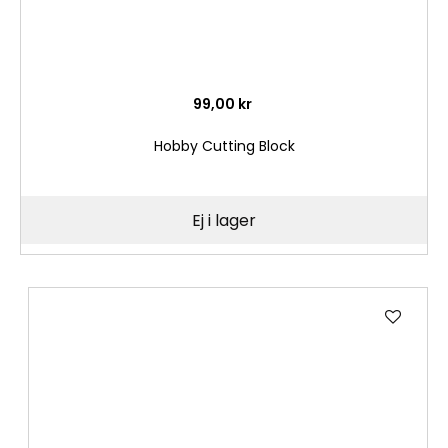
99,00 kr
Hobby Cutting Block
Ej i lager
Lägg
till
i
önske