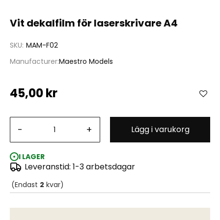
Hoppa
Vit dekalfilm för laserskrivare A4
till
början
SKU
MAM-F02
av
bildgalleriet
Manufacturer
Maestro Models
45,00 kr
-
+
Lägg i varukorg
I LAGER
Leveranstid: 1-3 arbetsdagar
(Endast
2
kvar)