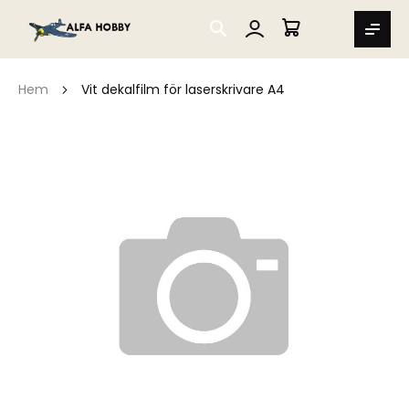
SEARCH
MIN VARUKORG
Hem
Vit dekalfilm för laserskrivare A4
Hoppa
till
slutet
av
bildgalleriet