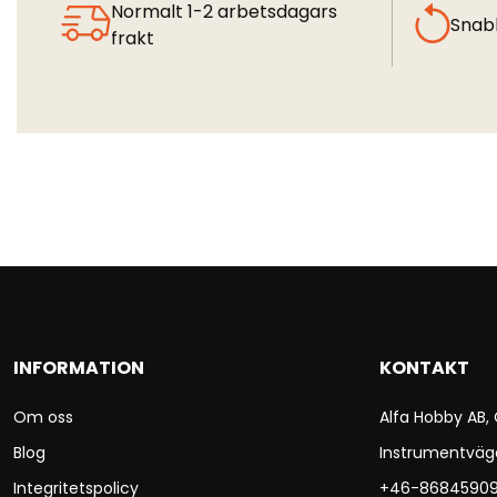
Normalt 1-2 arbetsdagars
Snab
frakt
INFORMATION
KONTAKT
Om oss
Alfa Hobby AB,
Blog
Instrumentväg
Integritetspolicy
+46-8684590