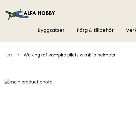
Byggsatser
Färg & tillbehör
Ver
hem
walking raf vampire pilots w mk 1a helmets
Hoppa
till
Hoppa
slutet
till
av
början
bildgalleriet
av
bildgalleriet