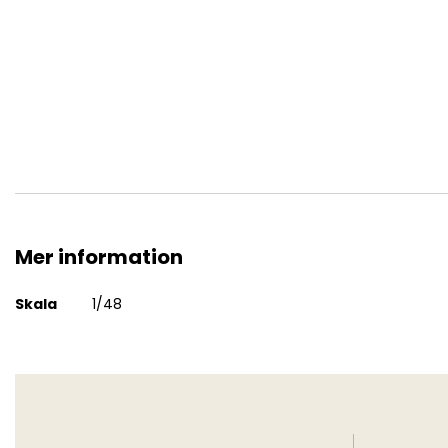
Walking RAF Vampire Pilots w Mk 1A Helmets
Mer information
Mer
Skala
1/48
information