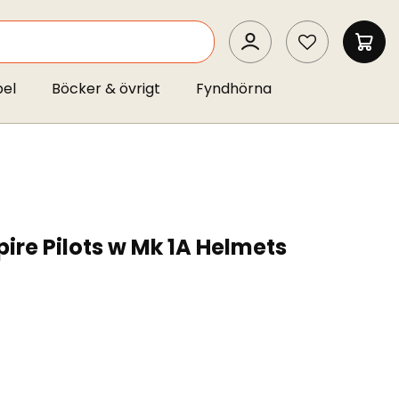
SEARCH
MIN 
pel
Böcker & övrigt
Fyndhörna
re Pilots w Mk 1A Helmets