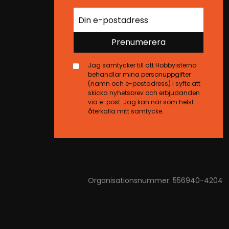
Prenumerera
Jag samtycker till att Hobbyisterna
behandlar mina personuppgifter
(namn och e-postadress) i syfte att
skicka nyhetsbrev och erbjudanden
via e-post. Jag kan när som helst
återkalla mitt samtycke.
Organisationsnummer: 556940-4204