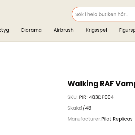
SEARCH
ktyg
Diorama
Airbrush
Krigsspel
Figurs
Walking RAF Vampi
SKU
PIR-483DP004
Skala
1/48
Manufacturer
Pilot Replicas