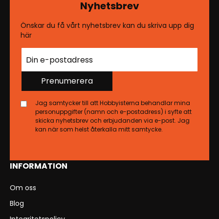
Nyhetsbrev
Önskar du få vårt nyhetsbrev kan du skriva upp dig
här
Prenumerera
Jag samtycker till att Hobbyisterna behandlar mina
personuppgifter (namn och e-postadress) i syfte att
skicka nyhetsbrev och erbjudanden via e-post. Jag
kan när som helst återkalla mitt samtycke.
INFORMATION
Om oss
Blog