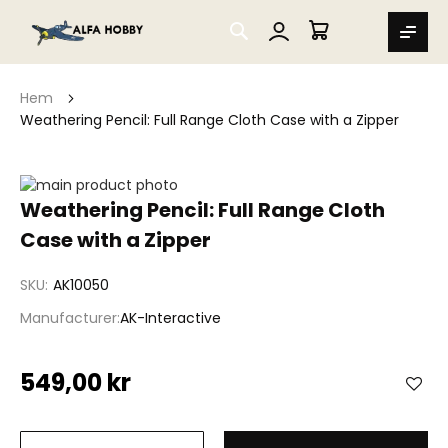
SEARCH
MIN VARUKORG
Hem
Weathering Pencil: Full Range Cloth Case with a Zipper
Hoppa
till
Hoppa
Weathering Pencil: Full Range Cloth
slutet
till
Case with a Zipper
av
början
bildgalleriet
av
bildgalleriet
SKU
AK10050
Manufacturer
AK-Interactive
549,00 kr