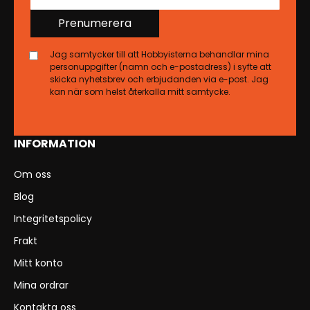
Prenumerera
Jag samtycker till att Hobbyisterna behandlar mina
personuppgifter (namn och e-postadress) i syfte att
skicka nyhetsbrev och erbjudanden via e-post. Jag
kan när som helst återkalla mitt samtycke.
INFORMATION
Om oss
Blog
Integritetspolicy
Frakt
Mitt konto
Mina ordrar
Kontakta oss