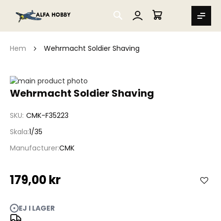
SEARCH
MIN VARUKORG
Hem
Wehrmacht Soldier Shaving
Hoppa
till
Hoppa
Wehrmacht Soldier Shaving
slutet
till
av
början
SKU
CMK-F35223
bildgalleriet
av
bildgalleriet
Skala
1/35
Manufacturer
CMK
179,00 kr
EJ I LAGER