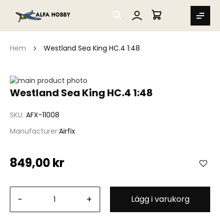
SEARCH
MIN VARUKORG
Hem
Westland Sea King HC.4 1:48
Hoppa
till
Hoppa
Westland Sea King HC.4 1:48
slutet
till
av
början
SKU
AFX-11008
bildgalleriet
av
bildgalleriet
Manufacturer
Airfix
849,00 kr
-
+
Lägg i varukorg