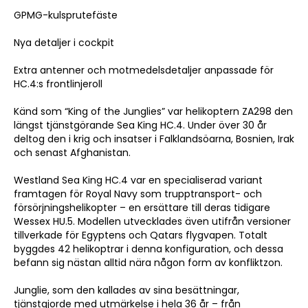
GPMG-kulsprutefäste
Nya detaljer i cockpit
Extra antenner och motmedelsdetaljer anpassade för
HC.4:s frontlinjeroll
Känd som “King of the Junglies” var helikoptern ZA298 den
längst tjänstgörande Sea King HC.4. Under över 30 år
deltog den i krig och insatser i Falklandsöarna, Bosnien, Irak
och senast Afghanistan.
Westland Sea King HC.4 var en specialiserad variant
framtagen för Royal Navy som trupptransport- och
försörjningshelikopter – en ersättare till deras tidigare
Wessex HU.5. Modellen utvecklades även utifrån versioner
tillverkade för Egyptens och Qatars flygvapen. Totalt
byggdes 42 helikoptrar i denna konfiguration, och dessa
befann sig nästan alltid nära någon form av konfliktzon.
Junglie, som den kallades av sina besättningar,
tjänstgjorde med utmärkelse i hela 36 år – från