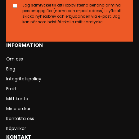
Jag samtycker till att Hobbyisterna behandlar mina
personuppgifter (namn och e-postadress) i syfte att
skicka nyhetsbrev och erbjudanden via e-post. Jag
kan när som helst återkalla mitt samtycke.
INFORMATION
Om oss
Blog
Integritetspolicy
Frakt
Mitt konto
Mina ordrar
Kontakta oss
Köpvillkor
KONTAKT