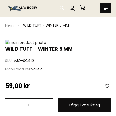
SEARCH
MIN VARUKORG
Hem
WILD TUFT - WINTER 5 MM
Hoppa
till
Hoppa
WILD TUFT - WINTER 5 MM
slutet
till
av
början
SKU
VJO-SC410
bildgalleriet
av
bildgalleriet
Manufacturer
Vallejo
59,00 kr
-
+
Lägg i varukorg