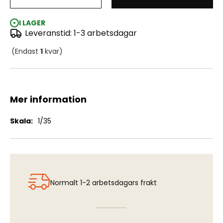
WWII Civilian Suitcase w Umbrella Set
I LAGER
Leveranstid: 1-3 arbetsdagar
(Endast
1
kvar)
Mer information
Mer
1/35
information
Normalt 1-2 arbetsdagars frakt