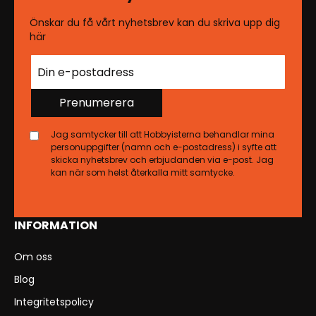
Önskar du få vårt nyhetsbrev kan du skriva upp dig
här
Prenumerera
Jag samtycker till att Hobbyisterna behandlar mina
personuppgifter (namn och e-postadress) i syfte att
skicka nyhetsbrev och erbjudanden via e-post. Jag
kan när som helst återkalla mitt samtycke.
INFORMATION
Om oss
Blog
Integritetspolicy