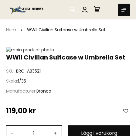
SEARCH
MIN VARUKORG
Hem
WWII Civilian Suitcase w Umbrella Set
Hoppa
till
Hoppa
WWII Civilian Suitcase w Umbrella Set
slutet
till
av
början
SKU
BRO-AB3521
bildgalleriet
av
bildgalleriet
Skala
1/35
Manufacturer
Bronco
119,00 kr
-
+
Lägg i varukorg