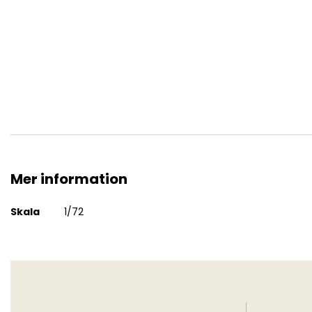
WWII RAF Bomber Re-Supply Set
Mer information
Mer
Skala
1/72
information