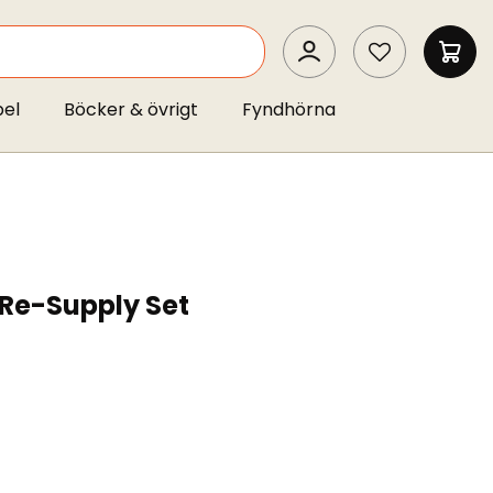
SEARCH
MIN 
pel
Böcker & övrigt
Fyndhörna
Re-Supply Set