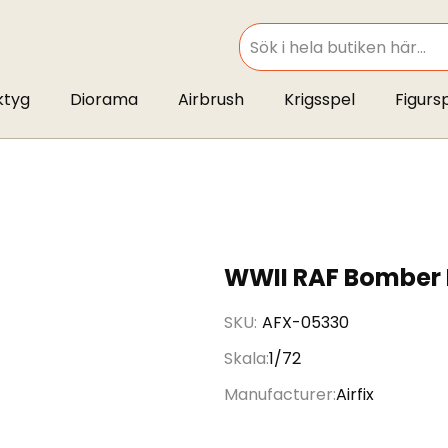
SEARCH
ktyg
Diorama
Airbrush
Krigsspel
Figurs
WWII RAF Bomber 
SKU
AFX-05330
Skala
1/72
Manufacturer
Airfix