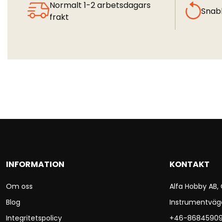
Normalt 1-2 arbetsdagars
Snab
frakt
INFORMATION
KONTAKT
Om oss
Alfa Hobby AB,
Blog
Instrumentväg
Integritetspolicy
+46-8684590