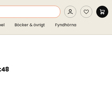
SEARCH
MIN 
pel
Böcker & övrigt
Fyndhörna
:48