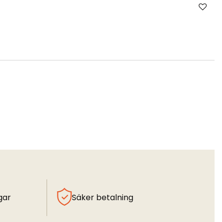
gar
Säker betalning