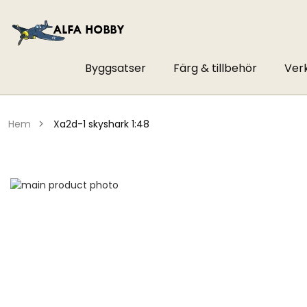
Byggsatser
Färg & tillbehör
Ver
hem
xa2d-1 skyshark 1:48
Hoppa
till
Hoppa
slutet
till
av
början
bildgalleriet
av
bildgalleriet