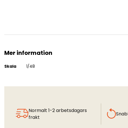
Mer information
XA2D-1 Skyshark 1:48
Mer
Skala
1/48
information
Normalt 1-2 arbetsdagars
Snab
frakt