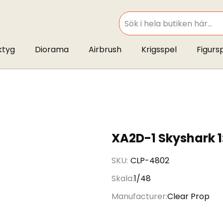
SEARCH
ktyg
Diorama
Airbrush
Krigsspel
Figurs
XA2D-1 Skyshark 1
SKU
CLP-4802
Skala
1/48
Manufacturer
Clear Prop