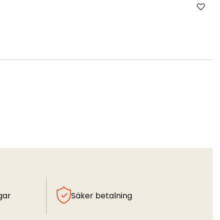
gar
Säker betalning