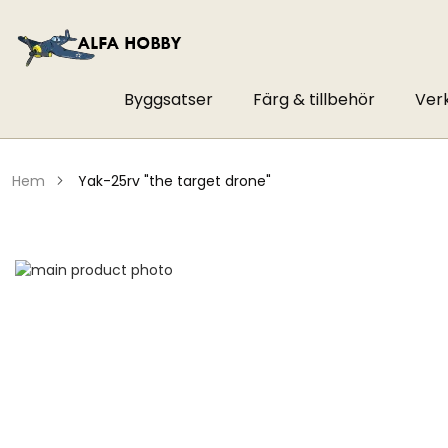
Byggsatser
Färg & tillbehör
Ver
hem
yak-25rv "the target drone"
Hoppa
till
Hoppa
slutet
till
av
början
bildgalleriet
av
bildgalleriet