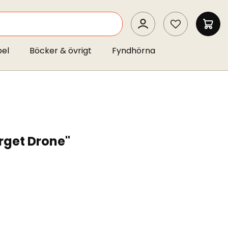
SEARCH
MIN 
pel
Böcker & övrigt
Fyndhörna
rget Drone"