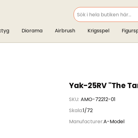
SEARCH
ktyg
Diorama
Airbrush
Krigsspel
Figurs
Yak-25RV "The Ta
SKU
AMO-72212-01
Skala
1/72
Manufacturer
A-Model