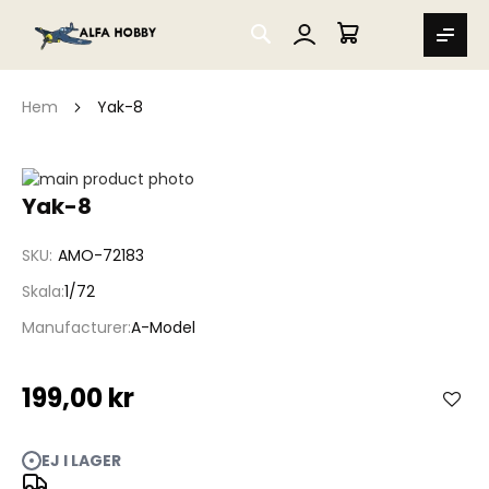
SEARCH
MIN VARUKORG
Hem
Yak-8
Hoppa
till
Hoppa
Yak-8
slutet
till
av
början
SKU
AMO-72183
bildgalleriet
av
bildgalleriet
Skala
1/72
Manufacturer
A-Model
199,00 kr
EJ I LAGER