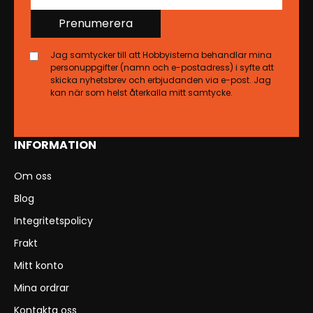
Prenumerera
Jag samtycker till att Hobbyisterna behandlar mina
personuppgifter (namn och e-postadress) i syfte att
skicka nyhetsbrev och erbjudanden via e-post. Jag
kan när som helst återkalla mitt samtycke.
INFORMATION
Om oss
Blog
Integritetspolicy
Frakt
Mitt konto
Mina ordrar
Kontakta oss