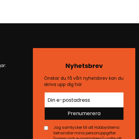
Nyhetsbrev
ar:
Önskar du få vårt nyhetsbrev kan du
skriva upp dig här
Prenumerera
Jag samtycker till att Hobbyisterna
behandlar mina personuppgifter
(namn och e-postadress) i syfte att