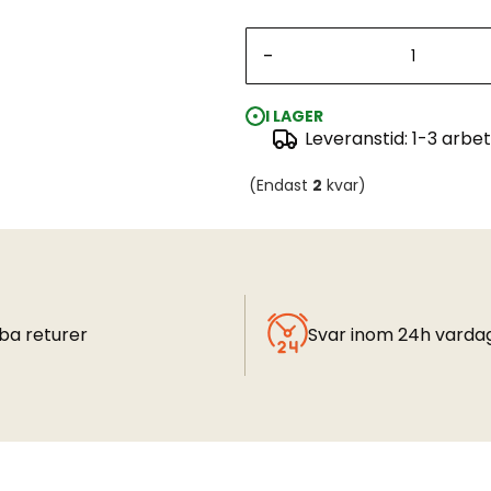
-
I LAGER
Leveranstid: 1-3 arbe
(Endast
2
kvar)
ba returer
Svar inom 24h varda