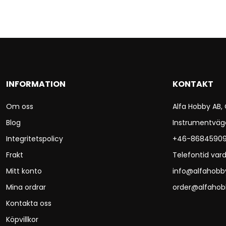
INFORMATION
KONTAKT
Om oss
Alfa Hobby AB,
Blog
Instrumentväg
Integritetspolicy
+46-8684590
Frakt
Telefontid vard
Mitt konto
info@alfahobb
Mina ordrar
order@alfahob
Kontakta oss
Köpvillkor