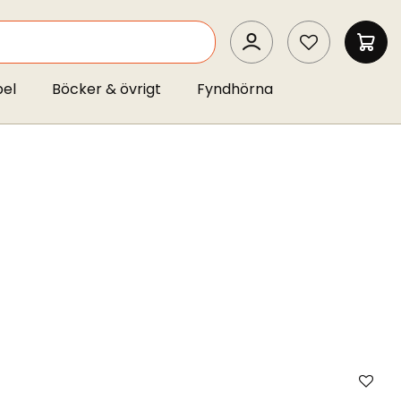
SEARCH
MIN 
pel
Böcker & övrigt
Fyndhörna