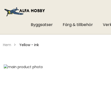
Byggsatser
Färg & tillbehör
Ver
hem
yellow - ink
Hoppa
till
Hoppa
slutet
till
av
början
bildgalleriet
av
bildgalleriet