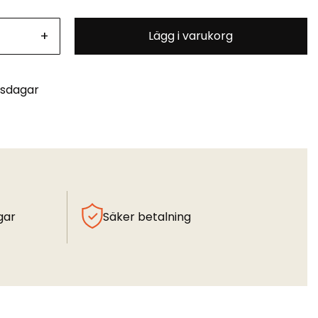
+
Lägg i varukorg
tsdagar
gar
Säker betalning