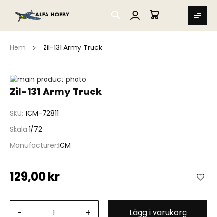
SEARCH
MIN VARUKORG
Hem
Zil-131 Army Truck
Hoppa
till
Hoppa
Zil-131 Army Truck
slutet
till
av
början
SKU
ICM-72811
bildgalleriet
av
bildgalleriet
Skala
1/72
Manufacturer
ICM
129,00 kr
-
+
Lägg i varukorg