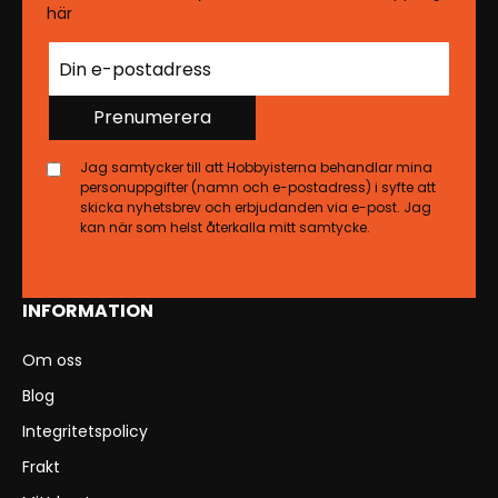
här
Prenumerera
Jag samtycker till att Hobbyisterna behandlar mina
personuppgifter (namn och e-postadress) i syfte att
skicka nyhetsbrev och erbjudanden via e-post. Jag
kan när som helst återkalla mitt samtycke.
INFORMATION
Om oss
Blog
Integritetspolicy
Frakt