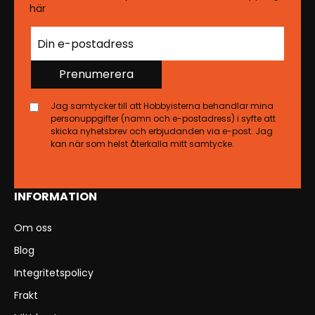
här
Prenumerera
Jag samtycker till att Hobbyisterna behandlar mina
personuppgifter (namn och e-postadress) i syfte att
skicka nyhetsbrev och erbjudanden via e-post. Jag
kan när som helst återkalla mitt samtycke.
INFORMATION
Om oss
Blog
Integritetspolicy
Frakt