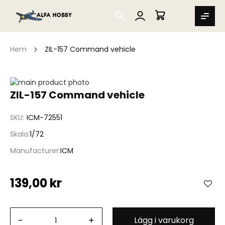
SEARCH
MIN VARUKORG
Hem
ZIL-157 Command vehicle
Hoppa
till
Hoppa
ZIL-157 Command vehicle
slutet
till
av
början
SKU
ICM-72551
bildgalleriet
av
bildgalleriet
Skala
1/72
Manufacturer
ICM
139,00 kr
-
+
Lägg i varukorg