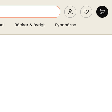
SEARCH
MIN 
pel
Böcker & övrigt
Fyndhörna