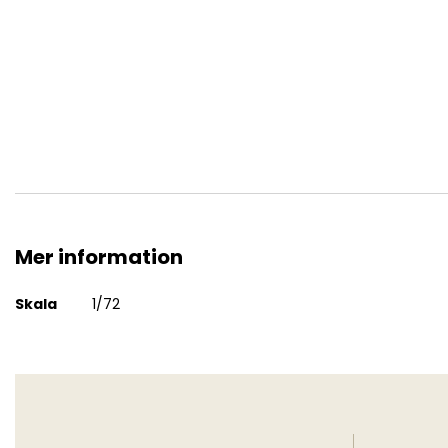
ZIL-157 Fuel truck
Mer information
Mer
Skala
1/72
information