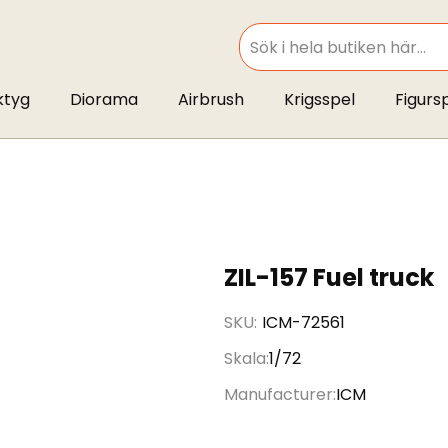
SEARCH
ktyg
Diorama
Airbrush
Krigsspel
Figurs
ZIL-157 Fuel truck
SKU
ICM-72561
Skala
1/72
Manufacturer
ICM