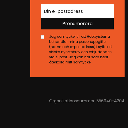
Prenumerera
Jag samtycker till att Hobbyisterna
behandlar mina personuppgifter
(namn och e-postadress) i syfte att
skicka nyhetsbrev och erbjudanden
via e-post. Jag kan när som helst
återkalla mitt samtycke.
Organisationsnummer: 556940-4204