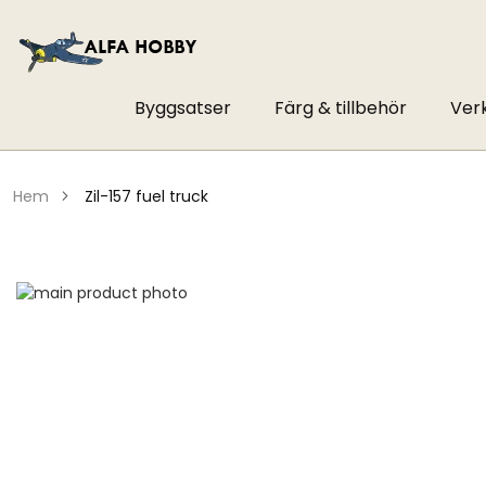
Byggsatser
Färg & tillbehör
Ver
hem
zil-157 fuel truck
Hoppa
till
Hoppa
slutet
till
av
början
bildgalleriet
av
bildgalleriet