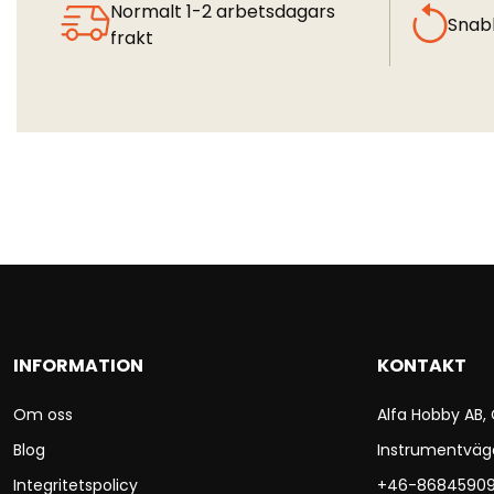
Normalt 1-2 arbetsdagars
Snab
frakt
INFORMATION
KONTAKT
Om oss
Alfa Hobby AB,
Blog
Instrumentväg
Integritetspolicy
+46-8684590