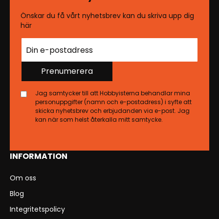
Önskar du få vårt nyhetsbrev kan du skriva upp dig
här
Prenumerera
Jag samtycker till att Hobbyisterna behandlar mina
personuppgifter (namn och e-postadress) i syfte att
skicka nyhetsbrev och erbjudanden via e-post. Jag
kan när som helst återkalla mitt samtycke.
INFORMATION
Om oss
Blog
Integritetspolicy