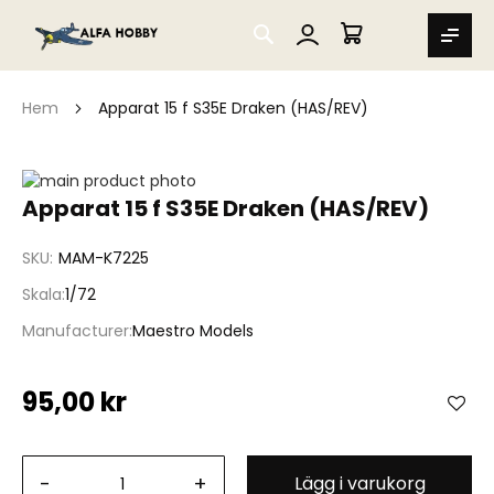
SEARCH
MIN VARUKORG
Hem
Apparat 15 f S35E Draken (HAS/REV)
Hoppa
till
Hoppa
Apparat 15 f S35E Draken (HAS/REV)
slutet
till
av
början
SKU
MAM-K7225
bildgalleriet
av
bildgalleriet
Skala
1/72
Manufacturer
Maestro Models
95,00 kr
-
+
Lägg i varukorg