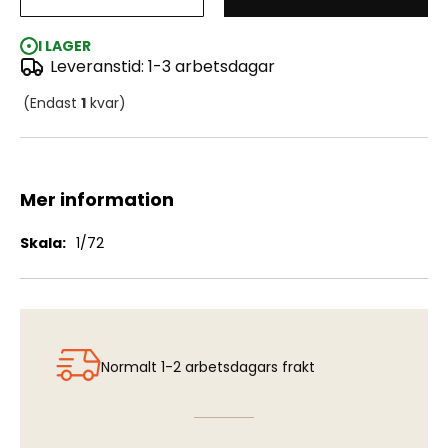
Apparat 15 f S35E Draken (HAS/REV)
I LAGER
Leveranstid: 1-3 arbetsdagar
(Endast
1
kvar)
Mer information
Mer
1/72
information
Normalt 1-2 arbetsdagars frakt