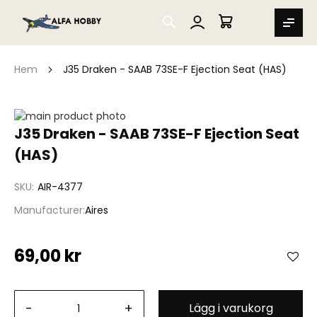
SEARCH
MIN VARUKORG
Hem
J35 Draken - SAAB 73SE-F Ejection Seat (HAS)
Hoppa
till
Hoppa
J35 Draken - SAAB 73SE-F Ejection Seat
slutet
till
(HAS)
av
början
bildgalleriet
av
bildgalleriet
SKU
AIR-4377
Manufacturer
Aires
69,00 kr
-
+
Lägg i varukorg