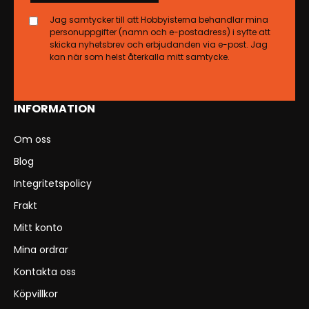
Jag samtycker till att Hobbyisterna behandlar mina
personuppgifter (namn och e-postadress) i syfte att
skicka nyhetsbrev och erbjudanden via e-post. Jag
kan när som helst återkalla mitt samtycke.
INFORMATION
Om oss
Blog
Integritetspolicy
Frakt
Mitt konto
Mina ordrar
Kontakta oss
Köpvillkor