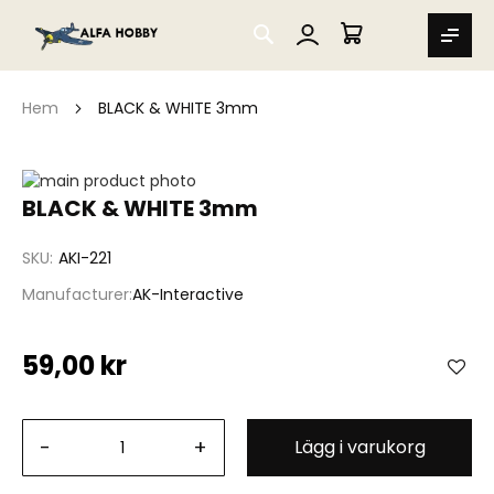
SEARCH
MIN VARUKORG
Hem
BLACK & WHITE 3mm
Hoppa
till
Hoppa
BLACK & WHITE 3mm
slutet
till
av
början
SKU
AKI-221
bildgalleriet
av
bildgalleriet
Manufacturer
AK-Interactive
59,00 kr
-
+
Lägg i varukorg