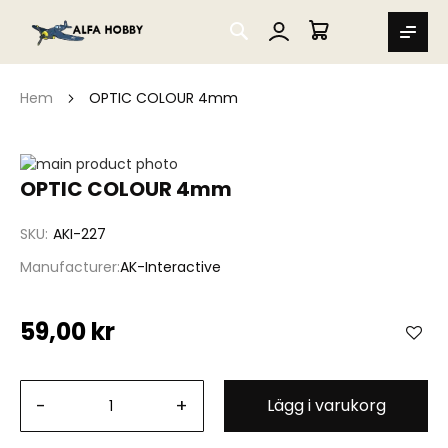
SEARCH
MIN VARUKORG
Hem
OPTIC COLOUR 4mm
Hoppa
till
Hoppa
OPTIC COLOUR 4mm
slutet
till
av
början
SKU
AKI-227
bildgalleriet
av
bildgalleriet
Manufacturer
AK-Interactive
59,00 kr
-
+
Lägg i varukorg