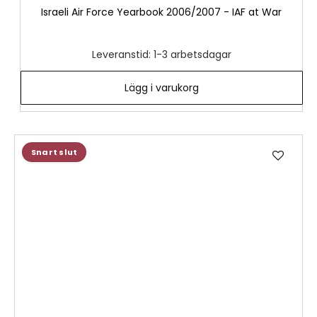
Israeli Air Force Yearbook 2006/2007 - IAF at War
Leveranstid: 1-3 arbetsdagar
Lägg i varukorg
Lägg
Snart slut
till
i
önske