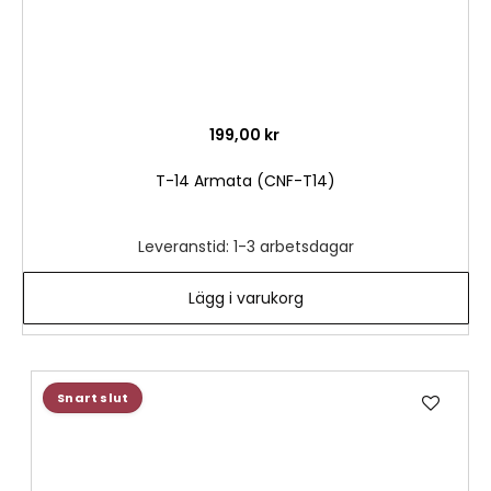
199,00 kr
T-14 Armata (CNF-T14)
Leveranstid: 1-3 arbetsdagar
Lägg i varukorg
Lägg
Snart slut
till
i
önske