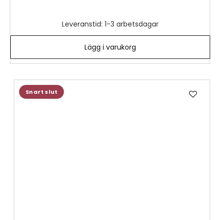
Leveranstid: 1-3 arbetsdagar
Lägg i varukorg
Lägg
Snart slut
till
i
önske