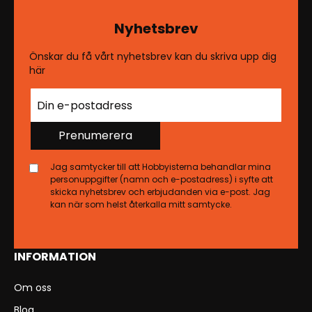
Nyhetsbrev
Önskar du få vårt nyhetsbrev kan du skriva upp dig
här
Prenumerera
Jag samtycker till att Hobbyisterna behandlar mina
personuppgifter (namn och e-postadress) i syfte att
skicka nyhetsbrev och erbjudanden via e-post. Jag
kan när som helst återkalla mitt samtycke.
INFORMATION
Om oss
Blog