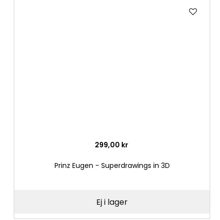
Lägg
till
i
önske
299,00 kr
Prinz Eugen - Superdrawings in 3D
Ej i lager