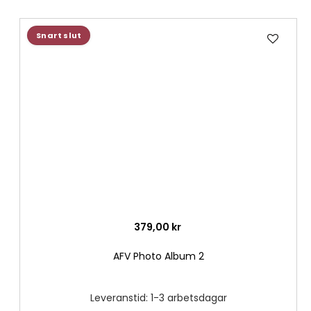
Lägg
Snart slut
till
i
önske
379,00 kr
AFV Photo Album 2
Leveranstid: 1-3 arbetsdagar