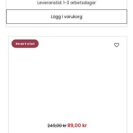
Leveranstid: 1-3 arbetsdagar
Lägg i varukorg
Lägg
Snart slut
till
i
önske
89,00 kr
249,00 kr