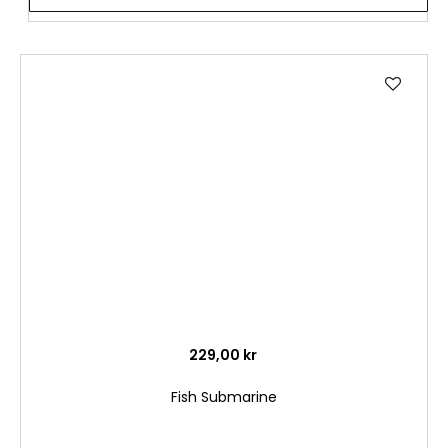
Lägg
till
i
önske
229,00 kr
Fish Submarine