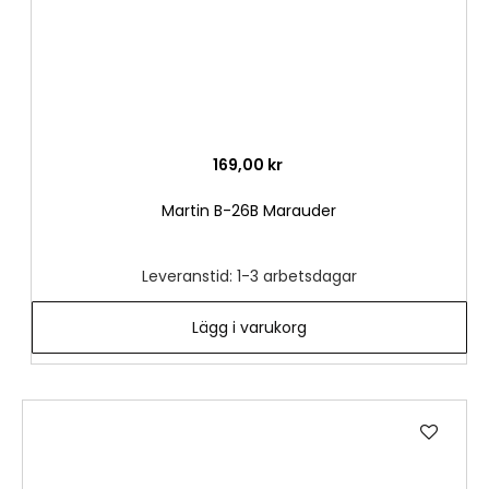
169,00 kr
Martin B-26B Marauder
Leveranstid: 1-3 arbetsdagar
Lägg i varukorg
Lägg
till
i