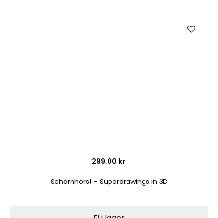
Lägg
till
i
önske
299,00 kr
Scharnhorst - Superdrawings in 3D
Ej i lager