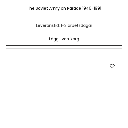
The Soviet Army on Parade 1946-1991
Leveranstid: 1-3 arbetsdagar
Lägg i varukorg
Lägg
till
i
önske