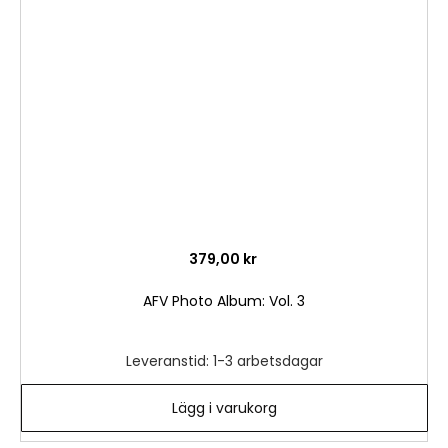
till
i
önske
379,00 kr
AFV Photo Album: Vol. 3
Leveranstid: 1-3 arbetsdagar
Lägg i varukorg