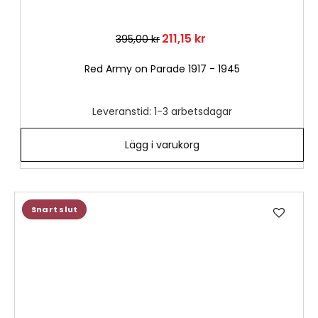
211,15 kr
395,00 kr
Red Army on Parade 1917 - 1945
Leveranstid: 1-3 arbetsdagar
Lägg i varukorg
Lägg
Snart slut
till
i
önske