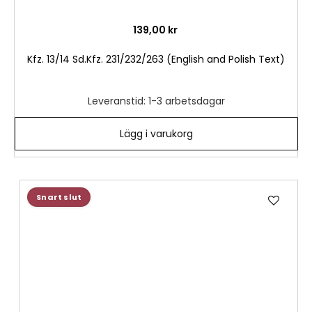
139,00 kr
Kfz. 13/14 Sd.Kfz. 231/232/263 (English and Polish Text)
Leveranstid: 1-3 arbetsdagar
Lägg i varukorg
Lägg
Snart slut
till
i
önske