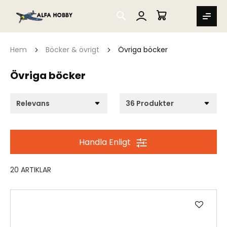
SEARCH
MIN VARUKORG
Hem
Böcker & övrigt
Övriga böcker
Övriga böcker
Handla Enligt
20
ARTIKLAR
Lägg
till
i