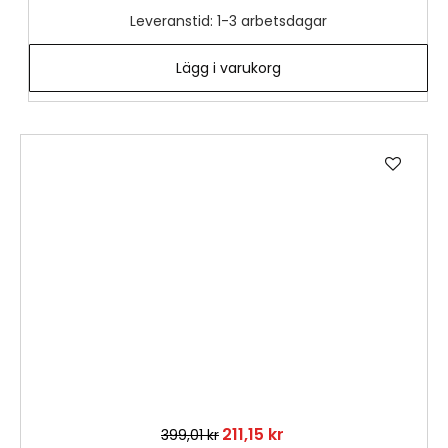
Leveranstid: 1-3 arbetsdagar
Lägg i varukorg
Lägg
till
i
önske
211,15 kr
399,01 kr