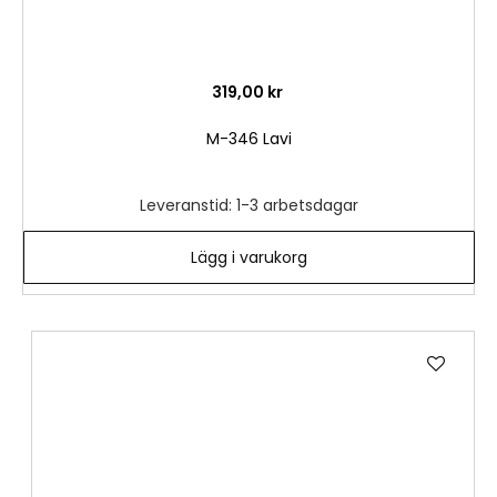
319,00 kr
M-346 Lavi
Leveranstid: 1-3 arbetsdagar
Lägg i varukorg
Lägg
till
i
önske