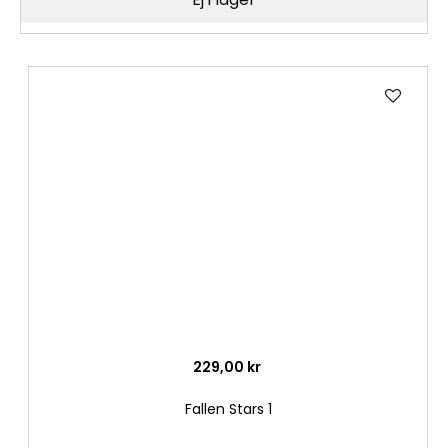
Lägg
till
i
önske
229,00 kr
Fallen Stars 1