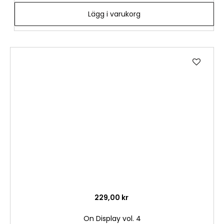
Lägg i varukorg
Lägg
till
i
önske
229,00 kr
On Display vol. 4