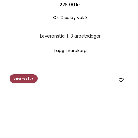
229,00 kr
On Display vol. 3
Leveranstid: 1-3 arbetsdagar
Lägg i varukorg
Lägg
Snart slut
till
i
önske