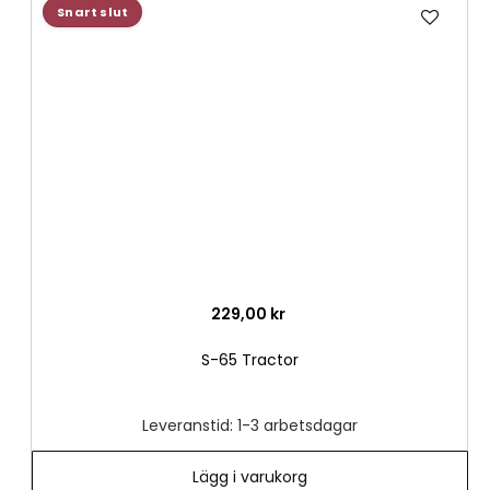
Lägg
Snart slut
till
i
önske
229,00 kr
S-65 Tractor
Leveranstid: 1-3 arbetsdagar
Lägg i varukorg