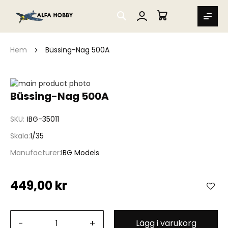
SEARCH
MIN VARUKORG
Hem
Büssing-Nag 500A
Hoppa
till
Hoppa
Büssing-Nag 500A
slutet
till
av
början
SKU
IBG-35011
bildgalleriet
av
bildgalleriet
Skala
1/35
Manufacturer
IBG Models
449,00 kr
-
+
Lägg i varukorg