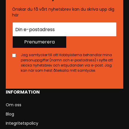
Önskar du få vårt nyhetsbrev kan du skriva upp dig
här
Prenumerera
Jag samtycker till att Hobbyisterna behandlar mina
personuppgifter (namn och e-postadress) i syfte att
skicka nyhetsbrev och erbjudanden via e-post. Jag
kan när som helst återkalla mitt samtycke.
INFORMATION
Om oss
Blog
Integritetspolicy