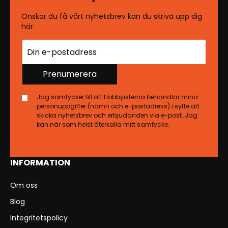
Önskar du få vårt nyhetsbrev kan du skriva upp dig
här
Prenumerera
Jag samtycker till att Hobbyisterna behandlar mina
personuppgifter (namn och e-postadress) i syfte att
skicka nyhetsbrev och erbjudanden via e-post. Jag
kan när som helst återkalla mitt samtycke.
INFORMATION
Om oss
Blog
Integritetspolicy