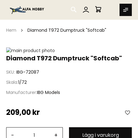
SEARCH
MIN VARUKORG
Hem
Diamond T972 Dumptruck "Softcab"
Hoppa
till
Hoppa
Diamond T972 Dumptruck "Softcab"
slutet
till
av
början
SKU
IBG-72087
bildgalleriet
av
bildgalleriet
Skala
1/72
Manufacturer
IBG Models
209,00 kr
-
+
Lägg i varukorg