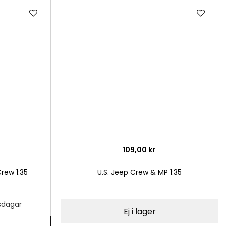
Lägg
Läg
till
till
i
i
önskelista
önsk
109,00 kr
rew 1:35
U.S. Jeep Crew & MP 1:35
tsdagar
Ej i lager