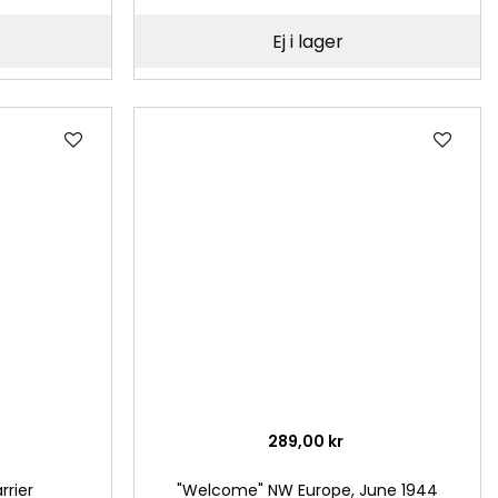
Ej i lager
Lägg
Läg
till
till
i
i
önskelista
önsk
289,00 kr
rier
"Welcome" NW Europe, June 1944