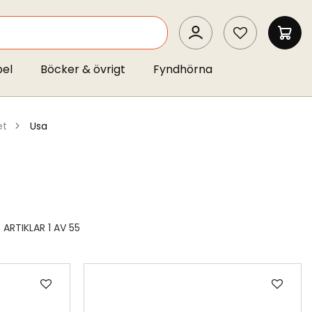
SEARCH
MIN 
pel
Böcker & övrigt
Fyndhörna
et
usa
ARTIKLAR
1
AV
55
Lägg
Läg
till
till
i
i