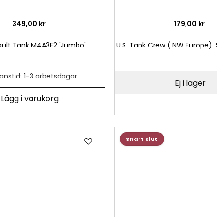
349,00 kr
179,00 kr
sault Tank M4A3E2 'Jumbo'
U.S. Tank Crew ( NW Europe). 
anstid: 1-3 arbetsdagar
Ej i lager
Lägg i varukorg
Lägg
Snart slut
till
i
önskelista