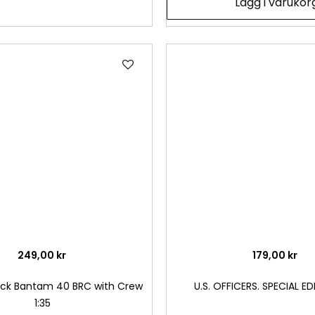
Lägg i varukor
Lägg
till
i
önskelista
249,00 kr
179,00 kr
ruck Bantam 40 BRC with Crew
U.S. OFFICERS. SPECIAL ED
1:35