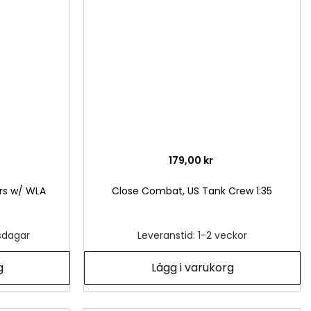
önskelista
önsk
179,00 kr
ers w/ WLA
Close Combat, US Tank Crew 1:35
5
tsdagar
Leveranstid: 1-2 veckor
g
Lägg i varukorg