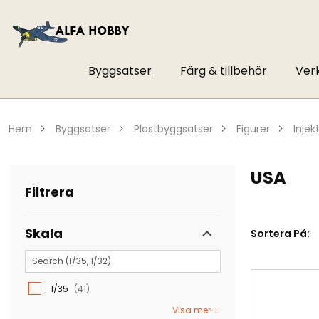
Byggsatser
Färg & tillbehör
Ver
hem
byggsatser
plastbyggsatser
figurer
inje
USA
Filtrera
Skala
Sortera På:
1/35
41
Visa mer