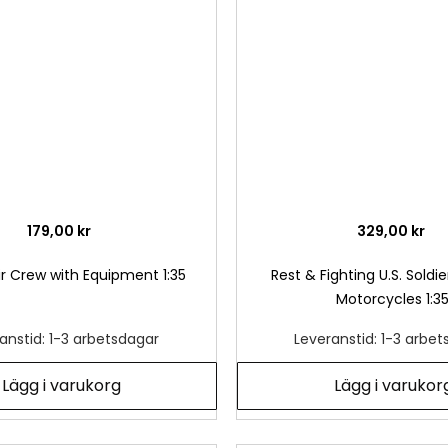
önskelista
179,00 kr
329,00 kr
ir Crew with Equipment 1:35
Rest & Fighting U.S. Soldi
Motorcycles 1:3
anstid: 1-3 arbetsdagar
Leveranstid: 1-3 arbe
Lägg i varukorg
Lägg i varukor