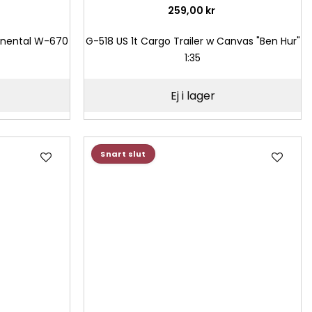
259,00 kr
tinental W-670
G-518 US 1t Cargo Trailer w Canvas "Ben Hur"
1:35
Ej i lager
Lägg
Läg
Snart slut
till
till
i
i
önskelista
önsk