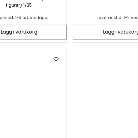
figurer) 1/35
anstid: 1-3 arbetsdagar
Leveranstid: 1-2 ve
Lägg i varukorg
Lägg i varukor
Lägg
till
i
önskelista