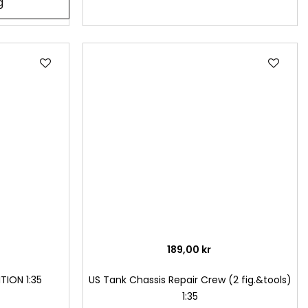
g
Lägg
Läg
till
till
i
i
önskelista
önsk
189,00 kr
ITION 1:35
US Tank Chassis Repair Crew (2 fig.&tools)
1:35