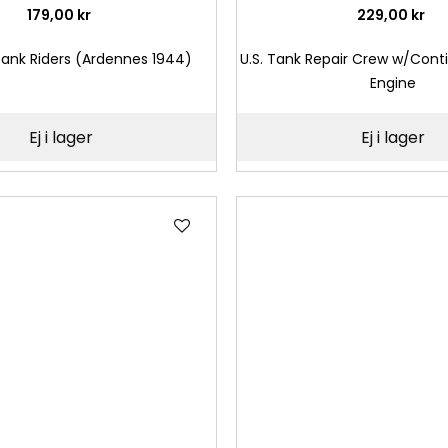
179,00 kr
229,00 kr
nk Riders (Ardennes 1944)
U.S. Tank Repair Crew w/Con
Engine
Ej i lager
Ej i lager
Lägg
till
i
önskelista