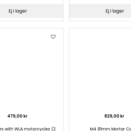
Ej i lager
Ej i lager
Lägg
till
i
önskelista
479,00 kr
829,00 kr
iers with WLA motorcycles (2
M4 81mm Mortar Car