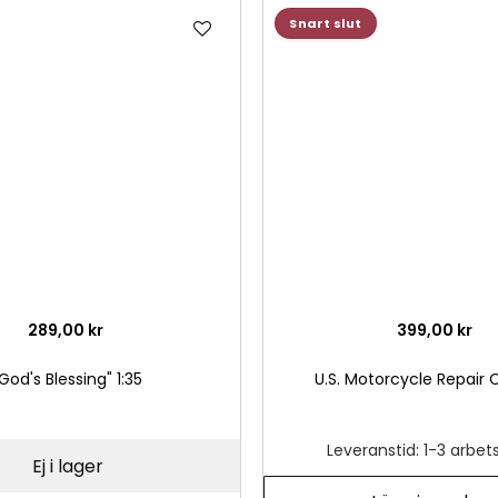
Lägg
Snart slut
till
i
önskelista
289,00 kr
399,00 kr
God's Blessing" 1:35
U.S. Motorcycle Repair C
Leveranstid: 1-3 arbe
Ej i lager