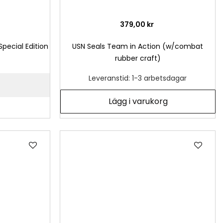
379,00 kr
Special Edition
USN Seals Team in Action (w/combat
rubber craft)
Leveranstid: 1-3 arbetsdagar
Lägg i varukorg
Lägg
Läg
till
till
i
i
önskelista
önsk