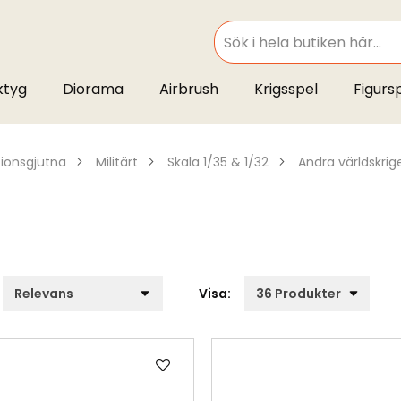
SEARCH
ktyg
Diorama
Airbrush
Krigsspel
Figurs
ktionsgjutna
militärt
skala 1/35 & 1/32
andra världskrig
Visa:
Lägg
till
i