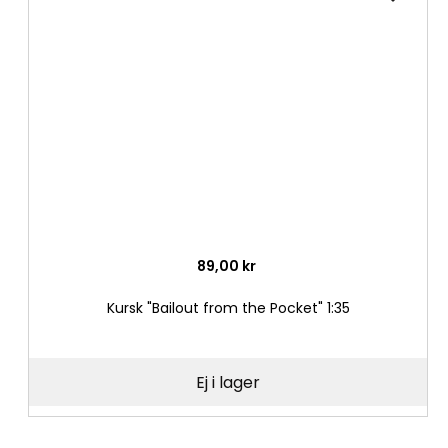
till
i
önske
89,00 kr
Kursk "Bailout from the Pocket" 1:35
Ej i lager