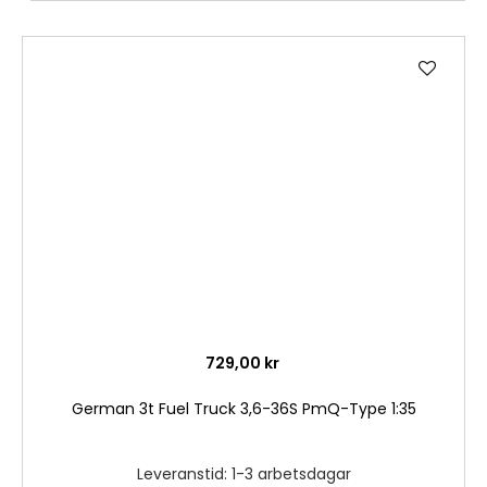
Lägg
till
i
önske
729,00 kr
German 3t Fuel Truck 3,6-36S PmQ-Type 1:35
Leveranstid: 1-3 arbetsdagar