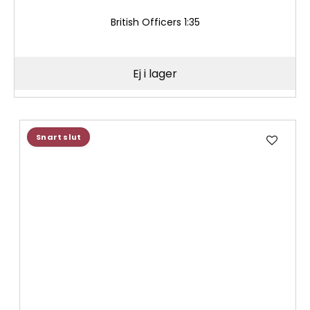
British Officers 1:35
Ej i lager
Lägg
Snart slut
till
i
önske