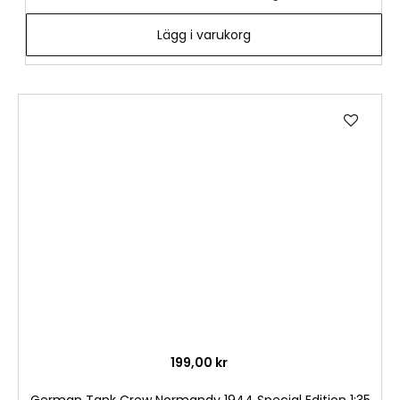
Lägg i varukorg
Lägg
till
i
önske
199,00 kr