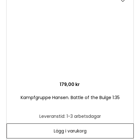
till
i
önske
179,00 kr
Kampfgruppe Hansen. Battle of the Bulge 1:35
Leveranstid: 1-3 arbetsdagar
Lägg i varukorg