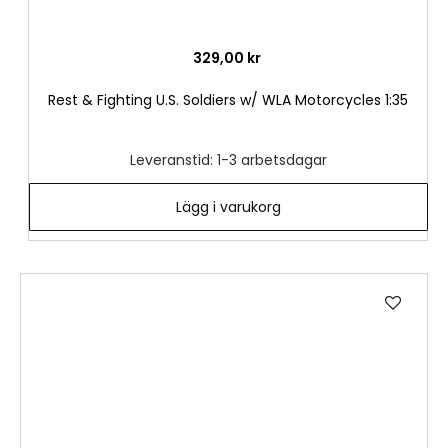
329,00 kr
Rest & Fighting U.S. Soldiers w/ WLA Motorcycles 1:35
Leveranstid: 1-3 arbetsdagar
Lägg i varukorg
Lägg
till
i
önske