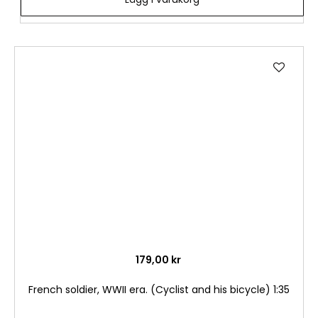
Lägg
till
i
önske
179,00 kr
French soldier, WWII era. (Cyclist and his bicycle) 1:35