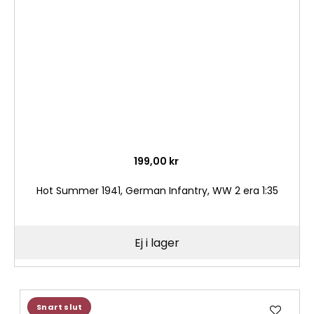
önske
199,00 kr
Hot Summer 1941, German Infantry, WW 2 era 1:35
Ej i lager
Lägg
Snart slut