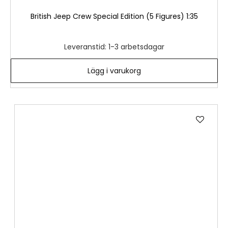
British Jeep Crew Special Edition (5 Figures) 1:35
Leveranstid: 1-3 arbetsdagar
Lägg i varukorg
Lägg
till
i
önske