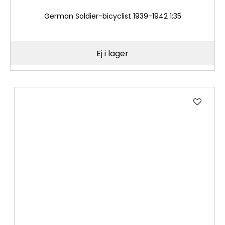
German Soldier-bicyclist 1939-1942 1:35
Ej i lager
Lägg
till
i
önske