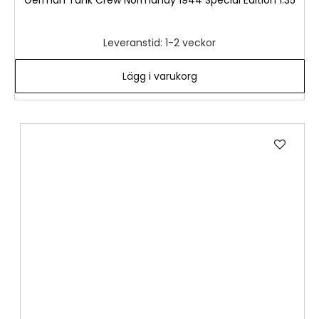
German Tank Crew Normandy 1944 Special Edition 1:35
Leveranstid: 1-2 veckor
Lägg i varukorg
Lägg
till
i
önske