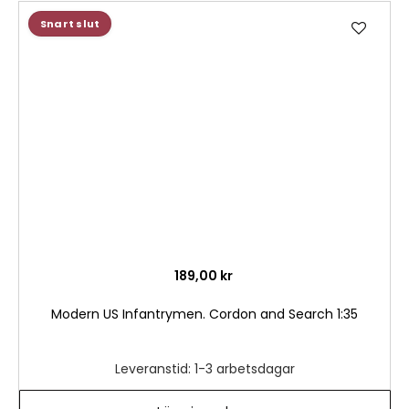
Lägg
Snart slut
till
i
önske
189,00 kr
Modern US Infantrymen. Cordon and Search 1:35
Leveranstid: 1-3 arbetsdagar