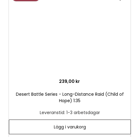
till
i
önske
239,00 kr
Desert Battle Series - Long-Distance Raid (Child of
Hope) 1:35
Leveranstid: 1-3 arbetsdagar
Lägg i varukorg