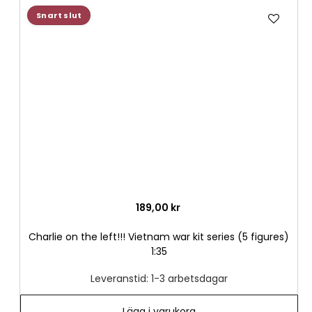
Lägg
Snart slut
till
i
önske
189,00 kr
Charlie on the left!!! Vietnam war kit series (5 figures)
1:35
Leveranstid: 1-3 arbetsdagar
Lägg i varukorg