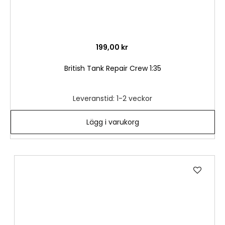
199,00 kr
British Tank Repair Crew 1:35
Leveranstid: 1-2 veckor
Lägg i varukorg
Lägg
till
i
önske