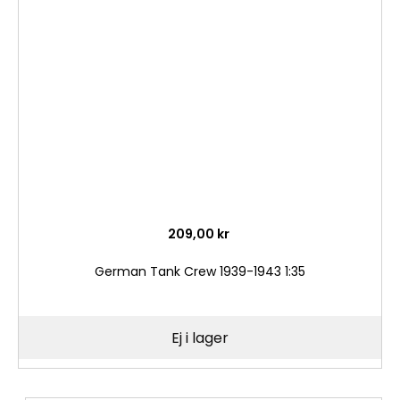
till
i
önske
209,00 kr
German Tank Crew 1939-1943 1:35
Ej i lager