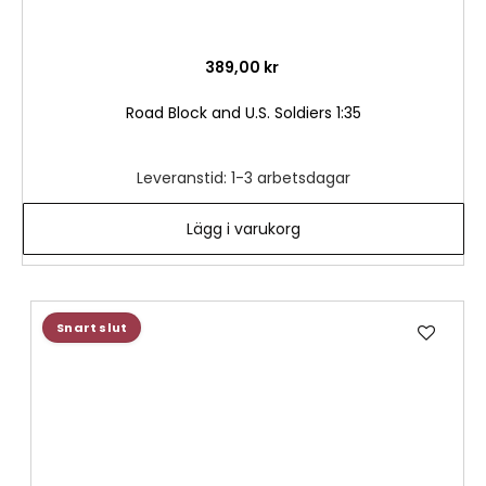
389,00 kr
Road Block and U.S. Soldiers 1:35
Leveranstid: 1-3 arbetsdagar
Lägg i varukorg
Lägg
Snart slut
till
i
önske