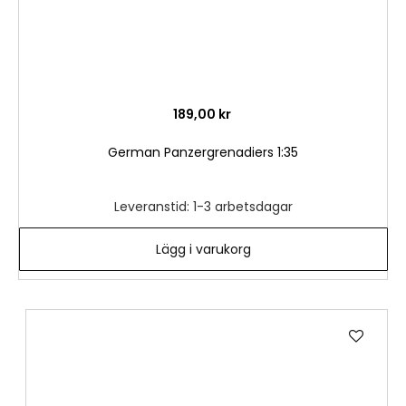
189,00 kr
German Panzergrenadiers 1:35
Leveranstid: 1-3 arbetsdagar
Lägg i varukorg
Lägg
till
i
önske