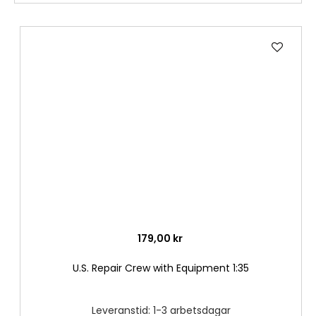
Lägg
till
i
önske
179,00 kr
U.S. Repair Crew with Equipment 1:35
Leveranstid: 1-3 arbetsdagar