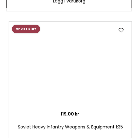
Lägg i varukorg
Lägg
Snart slut
till
i
önske
119,00 kr
Soviet Heavy Infantry Weapons & Equipment 1:35