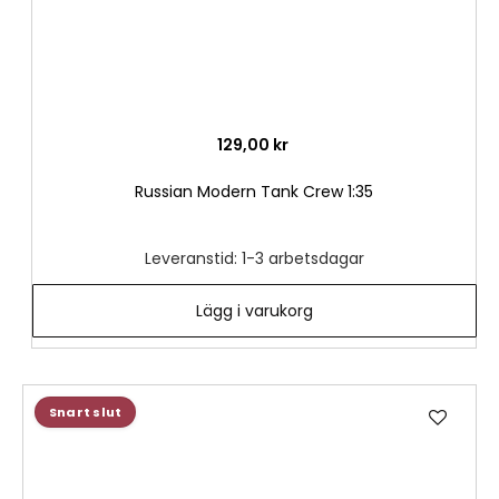
129,00 kr
Russian Modern Tank Crew 1:35
Leveranstid: 1-3 arbetsdagar
Lägg i varukorg
Lägg
Snart slut
till
i
önske