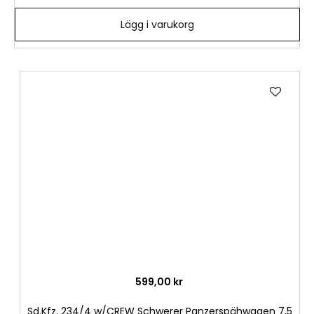
Lägg i varukorg
Lägg
till
i
önske
599,00 kr
Sd.Kfz. 234/4 w/CREW Schwerer Panzerspähwagen 7,5