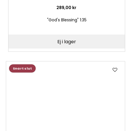
289,00 kr
"God's Blessing" 1:35
Ej i lager
Lägg
Snart slut
till
i
önske