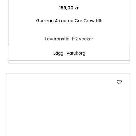
159,00 kr
German Armored Car Crew 1:35
Leveranstid: 1-2 veckor
Lägg i varukorg
Lägg
till
i
önske