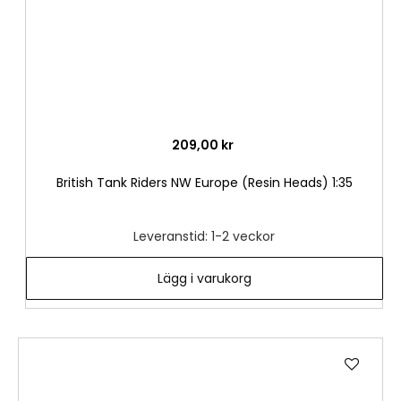
209,00 kr
British Tank Riders NW Europe (Resin Heads) 1:35
Leveranstid: 1-2 veckor
Lägg i varukorg
Lägg
till
i