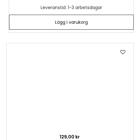
Leveranstid: 1-3 arbetsdagar
Lägg i varukorg
Lägg
till
i
önske
129,00 kr