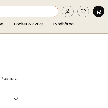
SEARCH
MIN 
pel
Böcker & övrigt
Fyndhörna
2
ARTIKLAR
Lägg
till
i