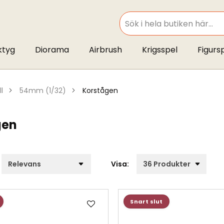
SEARCH
ktyg
Diorama
Airbrush
Krigsspel
Figurs
ll
54mm (1/32)
korstågen
gen
Visa:
Lägg
Snart slut
till
i