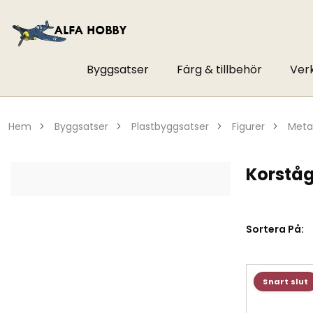
Byggsatser
Färg & tillbehör
Ver
hem
byggsatser
plastbyggsatser
figurer
meta
Korstå
Sortera På:
Snart slut