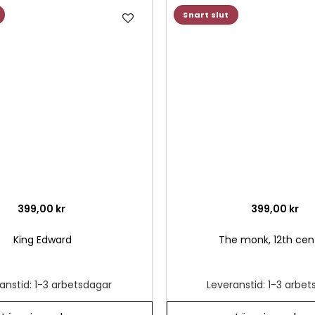
Lägg
Snart slut
till
i
önskelista
399,00 kr
399,00 kr
King Edward
The monk, 12th cen
anstid: 1-3 arbetsdagar
Leveranstid: 1-3 arbe