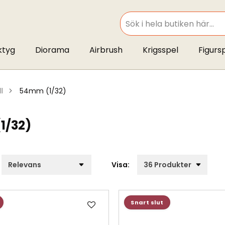
SEARCH
ktyg
Diorama
Airbrush
Krigsspel
Figurs
ll
54mm (1/32)
1/32)
Visa:
Lägg
Snart slut
till
i