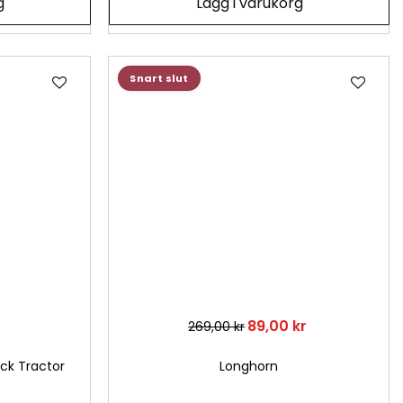
g
Lägg i varukorg
Lägg
Läg
Snart slut
till
till
i
i
önskelista
önsk
89,00 kr
269,00 kr
uck Tractor
Longhorn