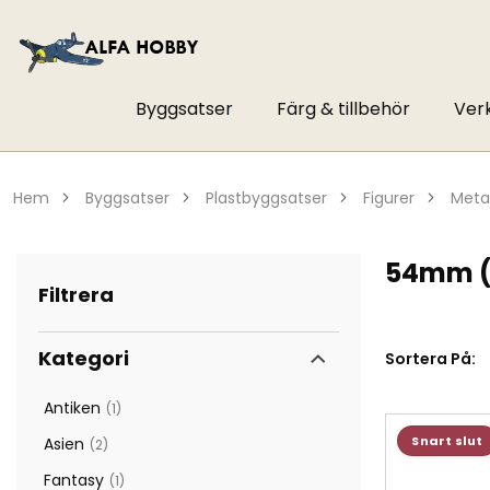
Byggsatser
Färg & tillbehör
Ver
hem
byggsatser
plastbyggsatser
figurer
meta
54mm (
Filtrera
Kategori
Sortera På:
Antiken
1
artikel
Snart slut
Asien
2
artiklar
Fantasy
1