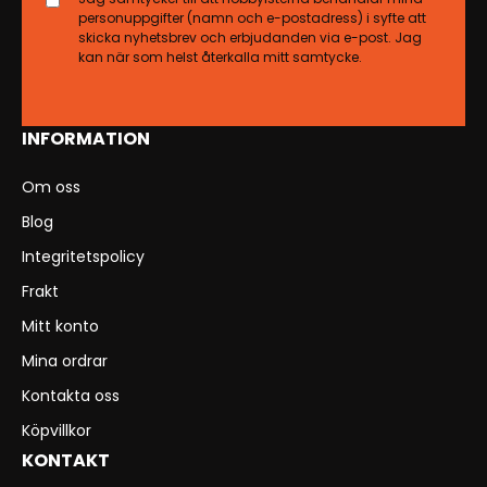
personuppgifter (namn och e-postadress) i syfte att
skicka nyhetsbrev och erbjudanden via e-post. Jag
kan när som helst återkalla mitt samtycke.
INFORMATION
Om oss
Blog
Integritetspolicy
Frakt
Mitt konto
Mina ordrar
Kontakta oss
Köpvillkor
KONTAKT