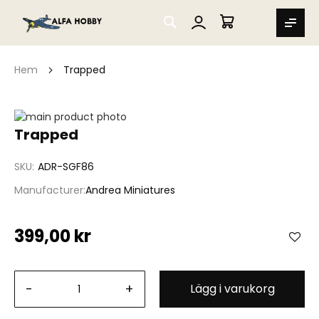
SEARCH
MIN VARUKORG
Hem
Trapped
Hoppa
till
Hoppa
Trapped
slutet
till
av
början
SKU
ADR-SGF86
bildgalleriet
av
bildgalleriet
Manufacturer
Andrea Miniatures
399,00 kr
-
+
Lägg i varukorg