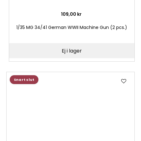
109,00 kr
1/35 MG 34/41 German WWII Machine Gun (2 pcs.)
Ej i lager
Lägg
Snart slut
till
i
önske