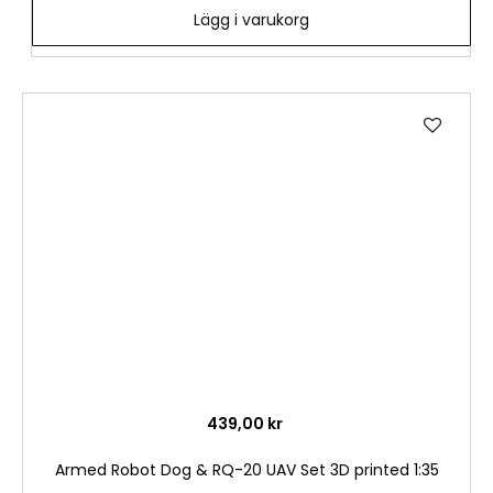
Lägg i varukorg
Lägg
till
i
önske
439,00 kr
Armed Robot Dog & RQ-20 UAV Set 3D printed 1:35