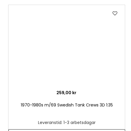
Lägg
till
i
önske
259,00 kr
1970-1980s m/69 Swedish Tank Crews 3D 1:35
Leveranstid: 1-3 arbetsdagar