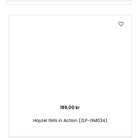
Lägg
till
i
önske
189,00 kr
Hayzel Girls in Action (ZLP-GM034)