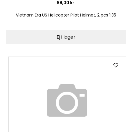
99,00 kr
Vietnam Era US Helicopter Pilot Helmet, 2 pcs 1:35
Ej i lager
Lägg
till
i
önske