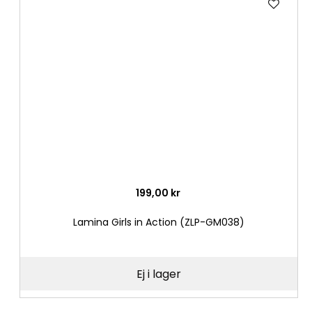
till
i
önske
199,00 kr
Lamina Girls in Action (ZLP-GM038)
Ej i lager