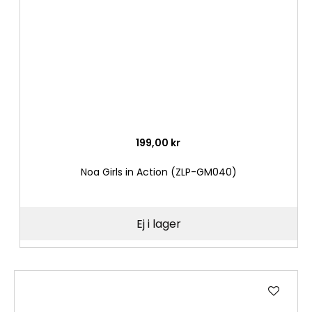
199,00 kr
Noa Girls in Action (ZLP-GM040)
Ej i lager
Lägg
till