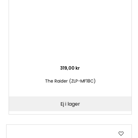
önske
319,00 kr
The Raider (ZLP-MF18C)
Ej i lager
Lägg
till