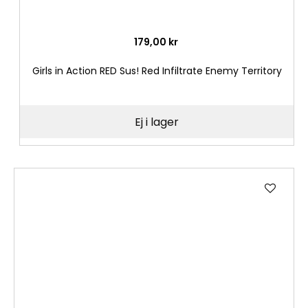
179,00 kr
Girls in Action RED Sus! Red Infiltrate Enemy Territory
Ej i lager
Lägg
till
i
önske