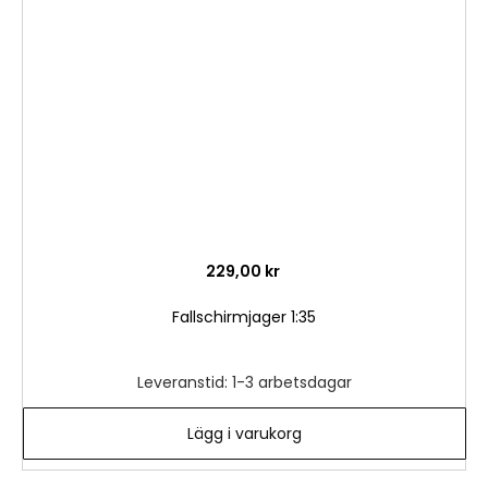
i
önske
229,00 kr
Fallschirmjager 1:35
Leveranstid: 1-3 arbetsdagar
Lägg i varukorg