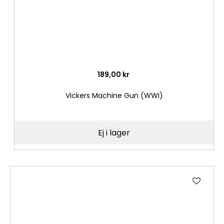
189,00 kr
Vickers Machine Gun (WWI)
Ej i lager
Lägg
till
i
önske