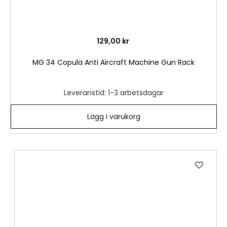
129,00 kr
MG 34 Copula Anti Aircraft Machine Gun Rack
Leveranstid: 1-3 arbetsdagar
Lägg i varukorg
Lägg
till
i
önske