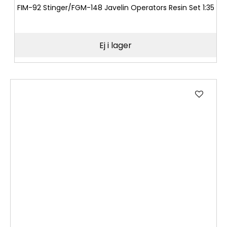
FIM-92 Stinger/FGM-148 Javelin Operators Resin Set 1:35
Ej i lager
Lägg
till
i
önske