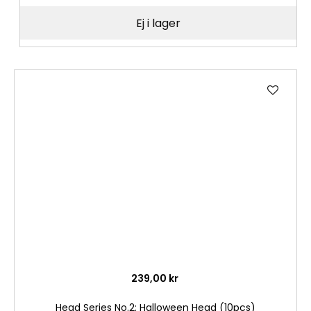
Ej i lager
Lägg
till
i
önske
239,00 kr
Head Series No.2: Halloween Head (10pcs)