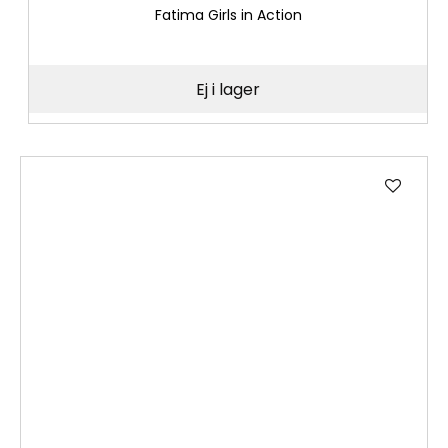
Fatima Girls in Action
Ej i lager
Lägg
till
i
önske