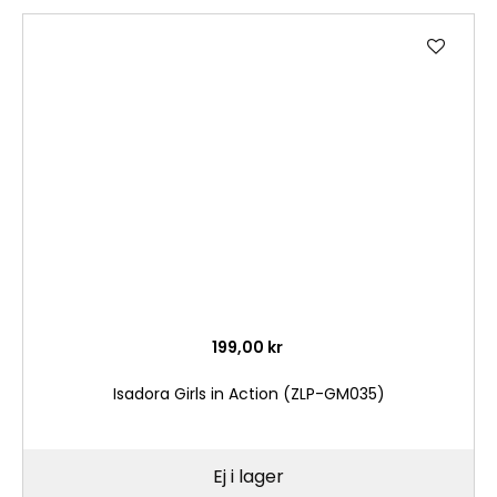
Lägg
till
i
önske
199,00 kr
Isadora Girls in Action (ZLP-GM035)
Ej i lager