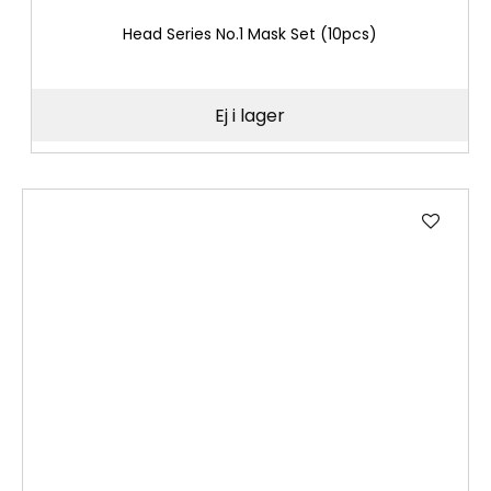
Head Series No.1 Mask Set (10pcs)
Ej i lager
Lägg
till
i
önske