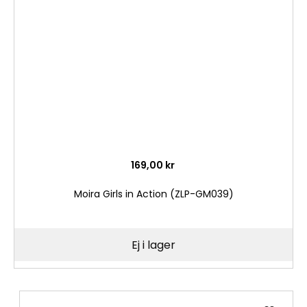
i
önske
169,00 kr
Moira Girls in Action (ZLP-GM039)
Ej i lager
Lägg