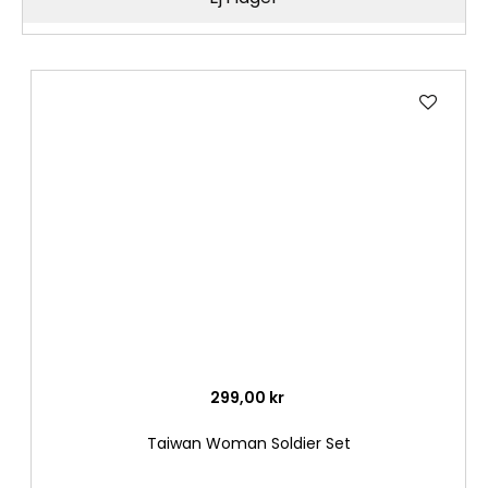
Lägg
till
i
önske
299,00 kr
Taiwan Woman Soldier Set