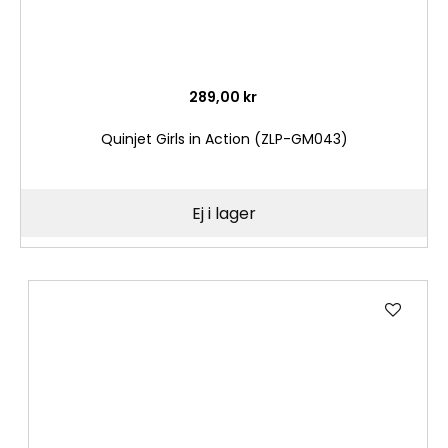
289,00 kr
Quinjet Girls in Action (ZLP-GM043)
Ej i lager
Lägg
till
i
önske