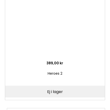
i
önske
389,00 kr
Heroes 2
Ej i lager