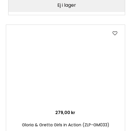
Ej i lager
Lägg
till
i
önske
279,00 kr
Gloria & Gretta Girls in Action (ZLP-GM033)