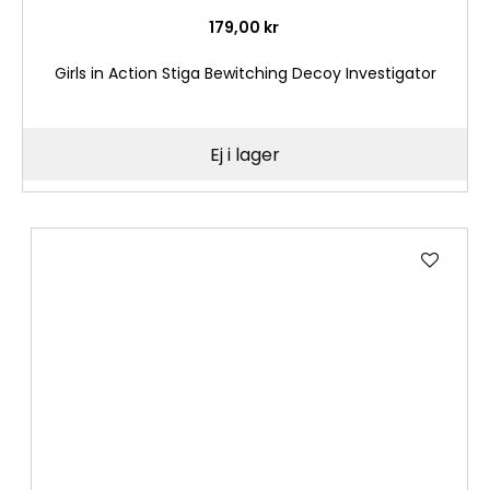
179,00 kr
Girls in Action Stiga Bewitching Decoy Investigator
Ej i lager
Lägg
till
i
önske