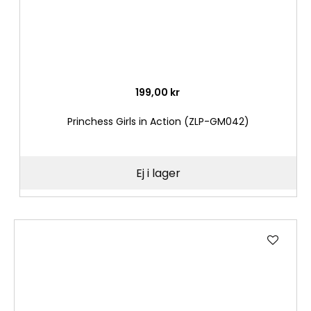
199,00 kr
Princhess Girls in Action (ZLP-GM042)
Ej i lager
Lägg
till
i
önske