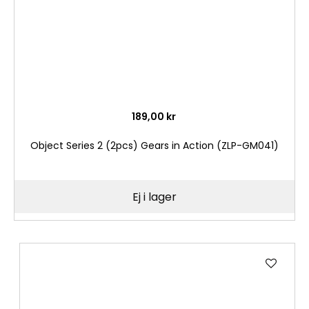
189,00 kr
Object Series 2 (2pcs) Gears in Action (ZLP-GM041)
Ej i lager
Lägg
till
i
önske