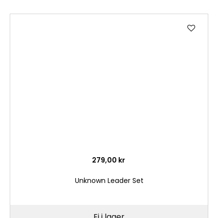
Lägg
till
i
önske
279,00 kr
Unknown Leader Set
Ej i lager