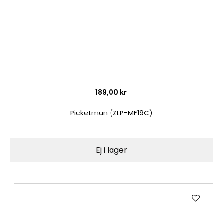
189,00 kr
Picketman (ZLP-MF19C)
Ej i lager
Lägg
till
i