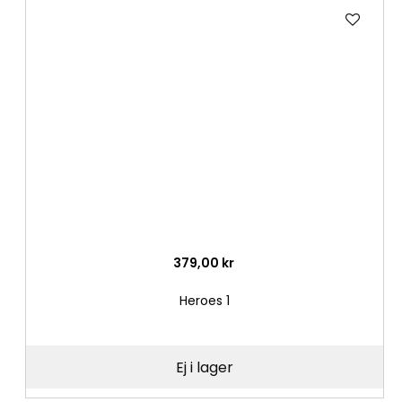
Lägg
till
i
önske
379,00 kr
Heroes 1
Ej i lager