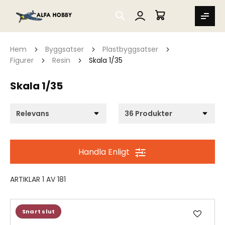
SEARCH
MIN VARUKORG
Hem
Byggsatser
Plastbyggsatser
Figurer
Resin
Skala 1/35
Skala 1/35
Handla Enligt
ARTIKLAR
1
AV
181
Lägg
Snart slut
till