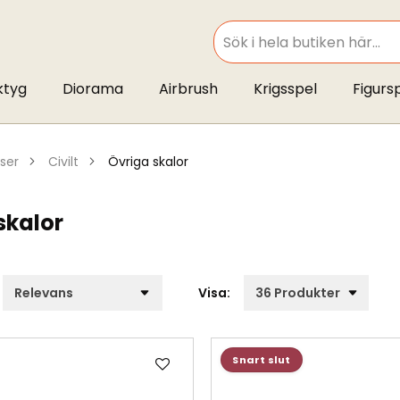
SEARCH
ktyg
Diorama
Airbrush
Krigsspel
Figurs
tser
civilt
övriga skalor
skalor
Visa:
Lägg
Snart slut
till
i