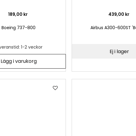
189,00 kr
439,00 kr
Boeing 737-800
Airbus A300-600ST 'B
veranstid: 1-2 veckor
Ej i lager
Lägg i varukorg
Lägg
till
i
önskelista