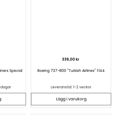
önskelista
önsk
339,00 kr
iners Special
Boeing 737-800 "Turkish Airlines" 1:144
tsdagar
Leveranstid: 1-2 veckor
g
Lägg i varukorg