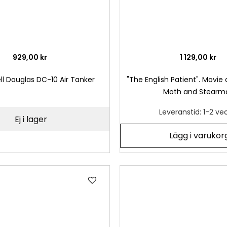
929,00 kr
1 129,00 kr
l Douglas DC-10 Air Tanker
"The English Patient". Movie 
Moth and Stearm
Leveranstid: 1-2 ve
Ej i lager
Lägg i varukor
Lägg
till
i
önskelista