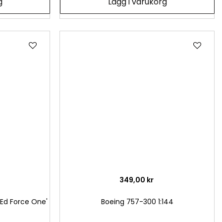
g
Lägg i varukorg
Lägg
Läg
till
till
i
i
önskelista
önsk
349,00 kr
'Ed Force One'
Boeing 757-300 1:144