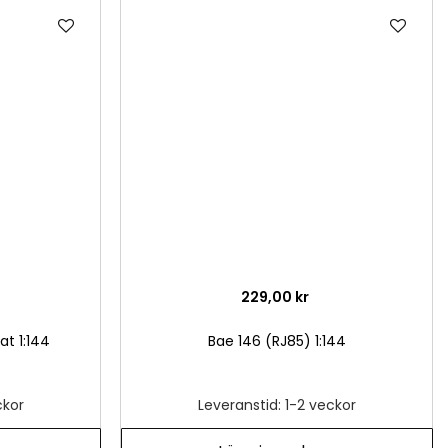
Lägg
Läg
till
till
i
i
önskelista
önsk
229,00 kr
t 1:144
Bae 146 (RJ85) 1:144
ckor
Leveranstid: 1-2 veckor