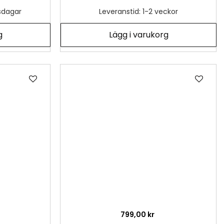
tsdagar
Leveranstid: 1-2 veckor
g
Lägg i varukorg
Lägg
Läg
till
till
i
i
önskelista
önsk
799,00 kr