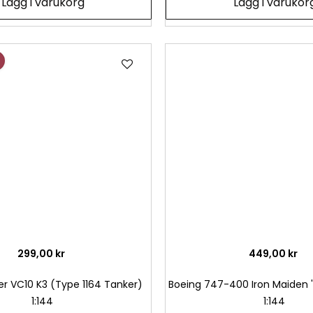
Lägg i varukorg
Lägg i varukor
Lägg
till
i
önskelista
299,00 kr
449,00 kr
er VC10 K3 (Type 1164 Tanker)
Boeing 747-400 Iron Maiden 
1:144
1:144