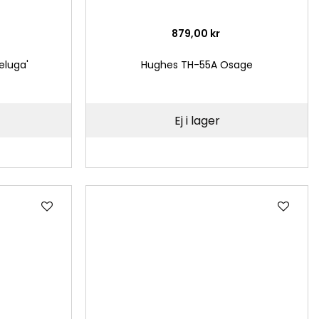
879,00 kr
eluga'
Hughes TH-55A Osage
Ej i lager
Lägg
Läg
till
till
i
i
önskelista
önsk