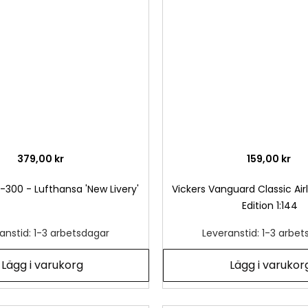
önskelista
379,00 kr
159,00 kr
-300 - Lufthansa 'New Livery'
Vickers Vanguard Classic Airl
Edition 1:144
anstid: 1-3 arbetsdagar
Leveranstid: 1-3 arbe
Lägg i varukorg
Lägg i varukor