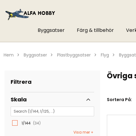
Byggsatser
Färg & tillbehör
Ver
hem
byggsatser
plastbyggsatser
flyg
byggsa
Övriga 
Filtrera
Skala
Sortera På:
1/144
34
Visa mer