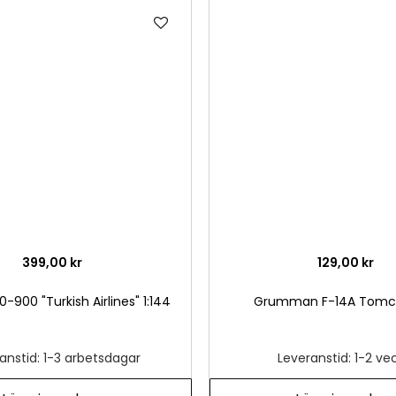
Lägg
till
i
önskelista
399,00 kr
129,00 kr
0-900 "Turkish Airlines" 1:144
Grumman F-14A Tomca
anstid: 1-3 arbetsdagar
Leveranstid: 1-2 ve