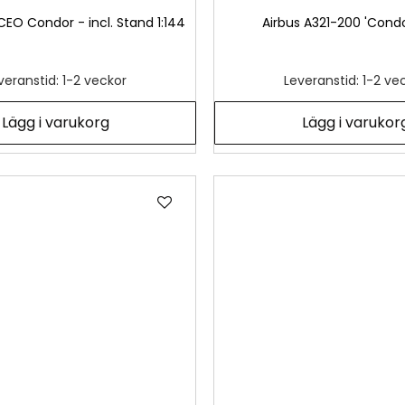
CEO Condor - incl. Stand 1:144
Airbus A321-200 'Condor
veranstid: 1-2 veckor
Leveranstid: 1-2 ve
Lägg i varukorg
Lägg i varukor
Lägg
till
i
önskelista