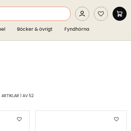
SEARCH
MIN 
pel
Böcker & övrigt
Fyndhörna
ARTIKLAR
1
AV
52
Lägg
Läg
till
till
i
i