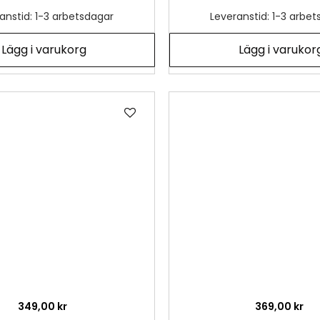
anstid: 1-3 arbetsdagar
Leveranstid: 1-3 arbe
Lägg i varukorg
Lägg i varukor
Lägg
till
i
önskelista
349,00 kr
369,00 kr