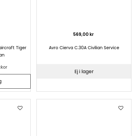
569,00 kr
aircraft Tiger
Avro Cierva C.30A Civilian Service
an
ckor
Ej i lager
g
Lägg
Läg
till
till
i
i
önskelista
önsk