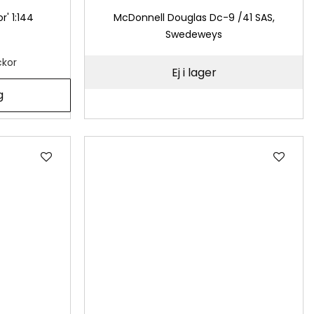
' 1:144
McDonnell Douglas Dc-9 /41 SAS,
Swedeweys
ckor
Ej i lager
g
Lägg
Läg
till
till
i
i
önskelista
önsk