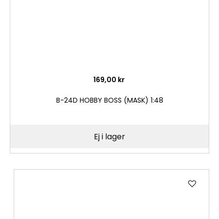
169,00 kr
B-24D HOBBY BOSS (MASK) 1:48
Ej i lager
Lägg
till
i
önske