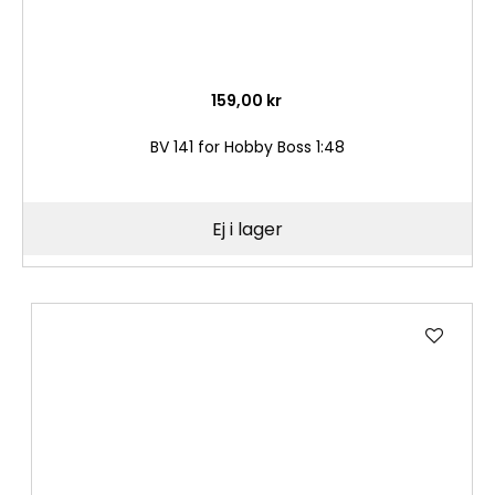
159,00 kr
BV 141 for Hobby Boss 1:48
Ej i lager
Lägg
till
i
önske