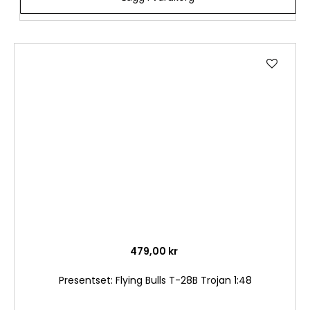
Lägg
till
i
önske
479,00 kr
Presentset: Flying Bulls T-28B Trojan 1:48