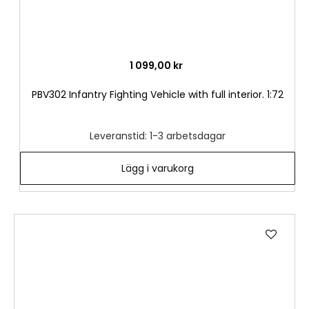
1 099,00 kr
PBV302 Infantry Fighting Vehicle with full interior. 1:72
Leveranstid: 1-3 arbetsdagar
Lägg i varukorg
Lägg
till
i
önske