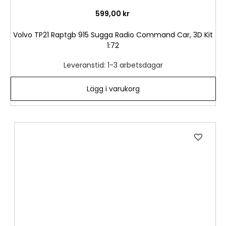
599,00 kr
Volvo TP21 Raptgb 915 Sugga Radio Command Car, 3D Kit
1:72
Leveranstid: 1-3 arbetsdagar
Lägg i varukorg
Lägg
till
i
önske