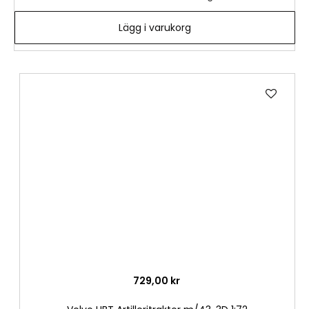
Lägg i varukorg
Lägg
till
i
önske
729,00 kr