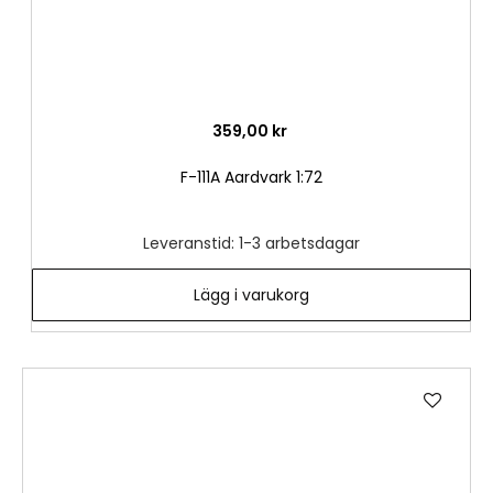
359,00 kr
F-111A Aardvark 1:72
Leveranstid: 1-3 arbetsdagar
Lägg i varukorg
Lägg
till
i
önske