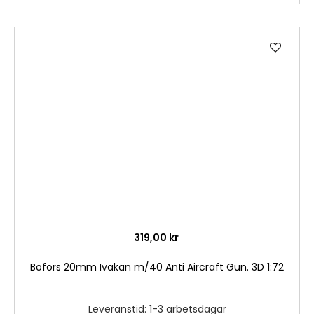
Lägg
till
i
önske
319,00 kr
Bofors 20mm Ivakan m/40 Anti Aircraft Gun. 3D 1:72
Leveranstid: 1-3 arbetsdagar