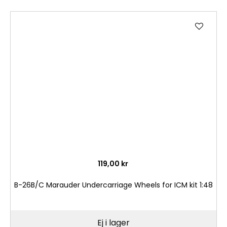
Lägg
till
i
önske
119,00 kr
B-26B/C Marauder Undercarriage Wheels for ICM kit 1:48
Ej i lager