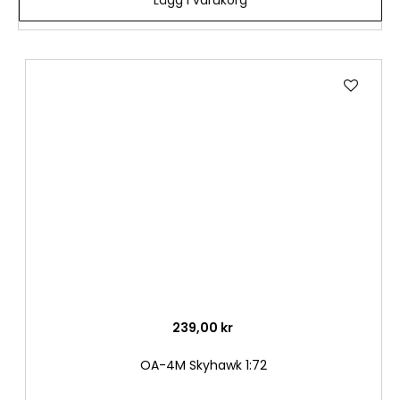
Lägg
till
i
önske
239,00 kr
OA-4M Skyhawk 1:72