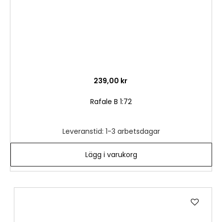
239,00 kr
Rafale B 1:72
Leveranstid: 1-3 arbetsdagar
Lägg i varukorg
Lägg
till
i