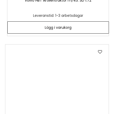
Volvo HBT Artilleritraktor m/43. 3D 1:72
Leveranstid: 1-3 arbetsdagar
Lägg i varukorg
Lägg
till
i
önske