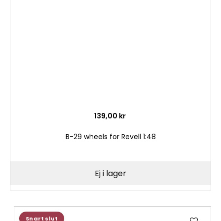
önske
139,00 kr
B-29 wheels for Revell 1:48
Ej i lager
Lägg
Snart slut