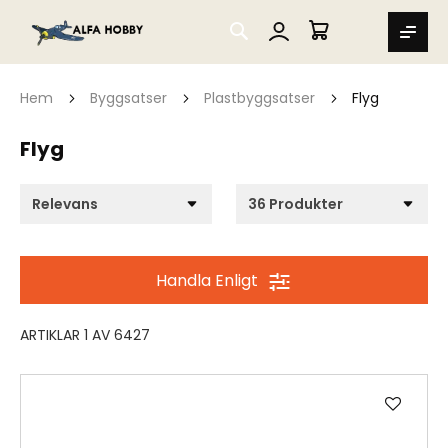
SEARCH
MIN VARUKORG
Hem
Byggsatser
Plastbyggsatser
Flyg
Flyg
Handla Enligt
ARTIKLAR
1
AV
6427
Lägg
till
i