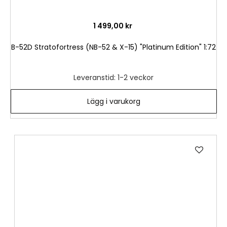
1 499,00 kr
B-52D Stratofortress (NB-52 & X-15) "Platinum Edition" 1:72
Leveranstid: 1-2 veckor
Lägg i varukorg
Lägg
till
i
önske