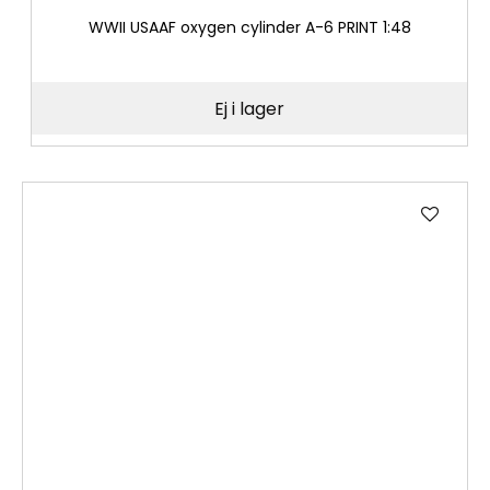
WWII USAAF oxygen cylinder A-6 PRINT 1:48
Ej i lager
Lägg
till
i
önske