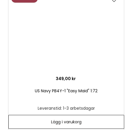
till
i
önske
349,00 kr
US Navy PB4Y-1 "Easy Maid" 1:72
Leveranstid: 1-3 arbetsdagar
Lägg i varukorg