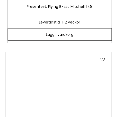
Presentset: Flying B-25J Mitchell 1:48
Leveranstid: 1-2 veckor
Lägg i varukorg
Lägg
till
i
önske