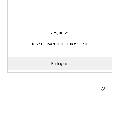
279,00 kr
B-24D SPACE HOBBY BOSS 1:48
Ej i lager
Lägg
till
i
önske