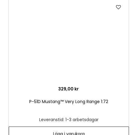
Lägg
till
i
önske
329,00 kr
P-51D Mustang™ Very Long Range 1:72
Leveranstid: 1-3 arbetsdagar
Lägg i varukorg