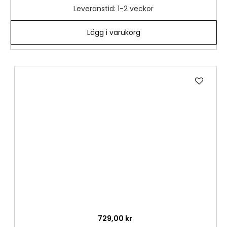
Leveranstid: 1-2 veckor
Lägg i varukorg
Lägg
till
i
önske
729,00 kr