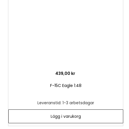
i
önske
439,00 kr
F-15C Eagle 1:48
Leveranstid: 1-3 arbetsdagar
Lägg i varukorg