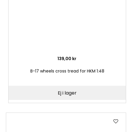
139,00 kr
B-17 wheels cross tread for HKM 1:48
Ej i lager
Lägg
till
i