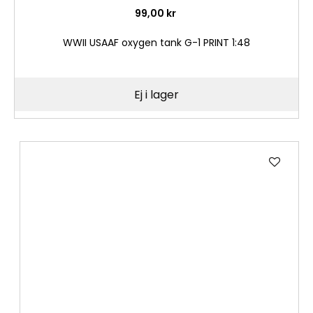
99,00 kr
WWII USAAF oxygen tank G-1 PRINT 1:48
Ej i lager
Lägg
till
i
önske