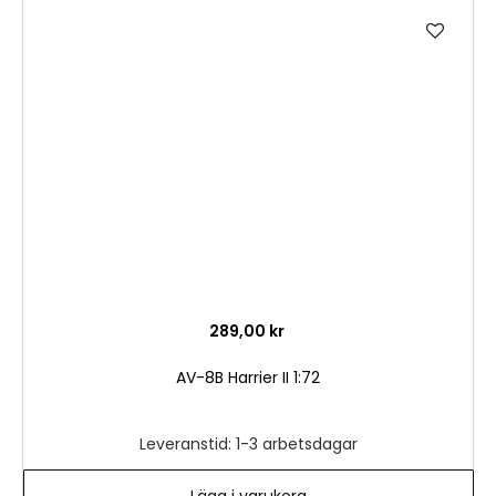
Lägg
till
i
önske
289,00 kr
AV-8B Harrier II 1:72
Leveranstid: 1-3 arbetsdagar
Lägg i varukorg