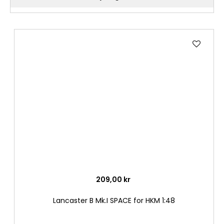
Lägg
till
i
önske
209,00 kr
Lancaster B Mk.I SPACE for HKM 1:48