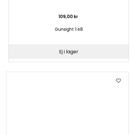
109,00 kr
Gunsight 1:48
Ej i lager
Lägg
till
i
önske