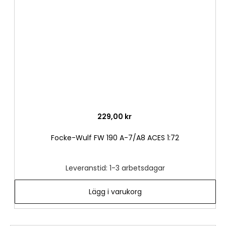
önske
229,00 kr
Focke-Wulf FW 190 A-7/A8 ACES 1:72
Leveranstid: 1-3 arbetsdagar
Lägg i varukorg