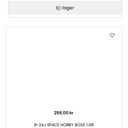
Ej i lager
Lägg
till
i
önske
259,00 kr
B-24J SPACE HOBBY BOSS 1:48