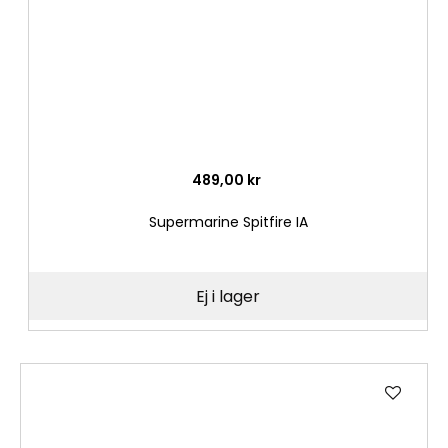
489,00 kr
Supermarine Spitfire IA
Ej i lager
Lägg
till
i