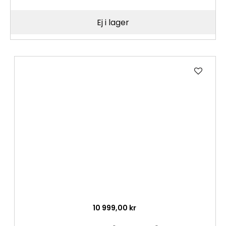
Ej i lager
Lägg
till
i
önske
10 999,00 kr