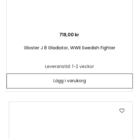
719,00 kr
Gloster J 8 Gladiator, WWII Swedish Fighter
Leveranstid: 1-2 veckor
Lägg i varukorg
Lägg
till
i
önske