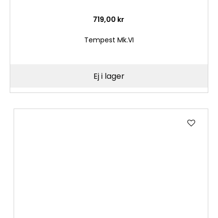
719,00 kr
Tempest Mk.VI
Ej i lager
Lägg
till
i
önske