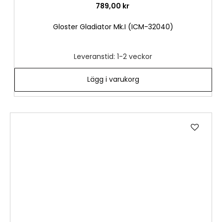
789,00 kr
Gloster Gladiator Mk.I (ICM-32040)
Leveranstid: 1-2 veckor
Lägg i varukorg
Lägg
till
i
önske