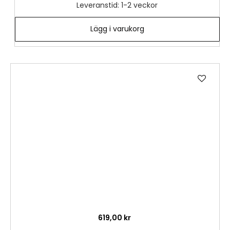
Leveranstid: 1-2 veckor
Lägg i varukorg
Lägg
till
i
önske
619,00 kr