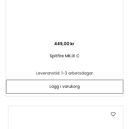
449,00 kr
Spitfire MK.IX C
Leveranstid: 1-3 arbetsdagar
Lägg i varukorg
Lägg
till
i