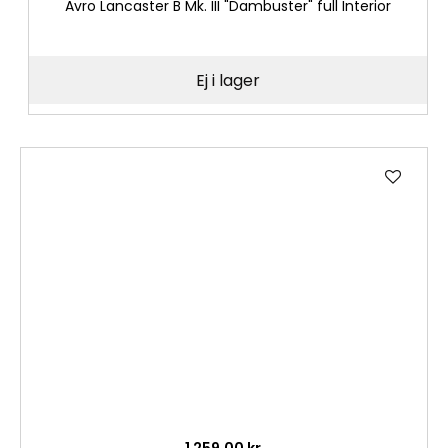
Avro Lancaster B Mk. III "Dambuster" full Interior
Ej i lager
Lägg
till
i
önske
1 259,00 kr