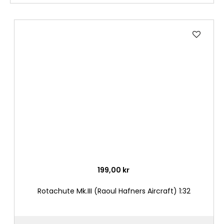
Lägg
till
i
önske
199,00 kr
Rotachute Mk.III (Raoul Hafners Aircraft) 1:32