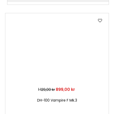
Lägg
till
i
önske
899,00 kr
1 129,00 kr
DH-100 Vampire F Mk.3