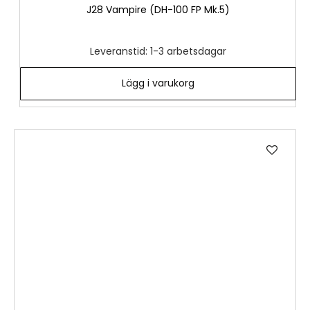
J28 Vampire (DH-100 FP Mk.5)
Leveranstid: 1-3 arbetsdagar
Lägg i varukorg
Lägg
till
i
önske