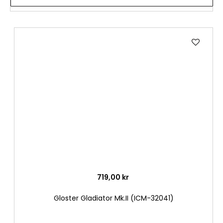
Lägg
till
i
önske
719,00 kr
Gloster Gladiator Mk.II (ICM-32041)