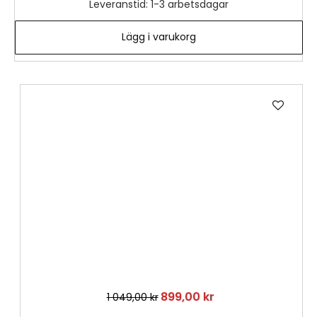
Leveranstid: 1-3 arbetsdagar
Lägg i varukorg
Lägg
till
i
önske
899,00 kr
1 049,00 kr