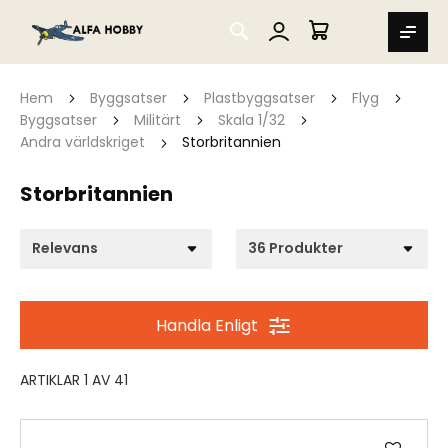
SEARCH
MIN VARUKORG
Hem
Byggsatser
Plastbyggsatser
Flyg
Byggsatser
Militärt
Skala 1/32
Andra världskriget
Storbritannien
Storbritannien
Handla Enligt
ARTIKLAR
1
AV
41
Lägg