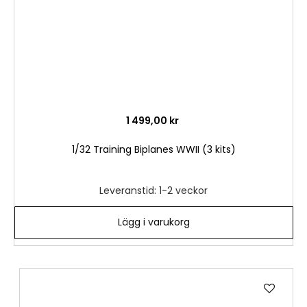
1 499,00 kr
1/32 Training Biplanes WWII (3 kits)
Leveranstid: 1-2 veckor
Lägg i varukorg
Lägg
till