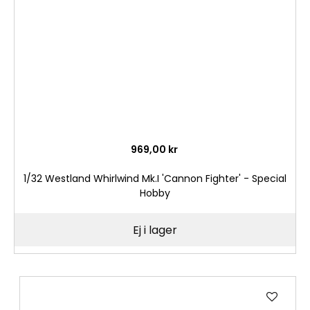
önske
969,00 kr
1/32 Westland Whirlwind Mk.I 'Cannon Fighter' - Special
Hobby
Ej i lager
Lägg
till