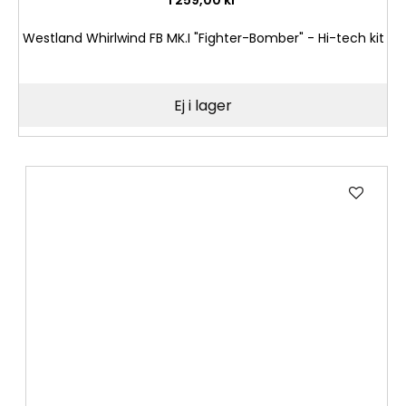
Westland Whirlwind FB MK.I "Fighter-Bomber" - Hi-tech kit
Ej i lager
Lägg
till
i
önske