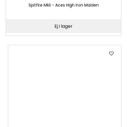
Spitfire MkII - Aces High Iron Maiden
Ej i lager
Lägg
till
i
önske