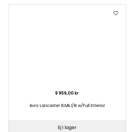
Lägg
till
i
önske
9 959,00 kr
Avro Lancaster B.Mk.I/III w/Full Interior
Ej i lager