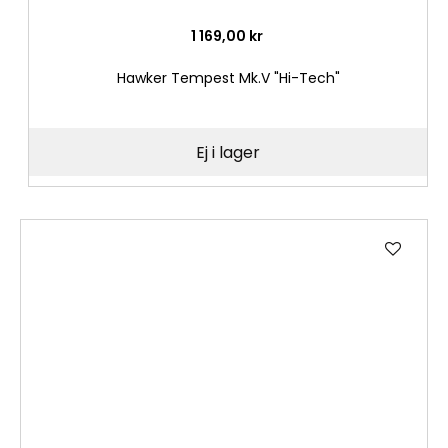
1 169,00 kr
Hawker Tempest Mk.V "Hi-Tech"
Ej i lager
Lägg
till
i
önske