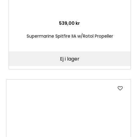
539,00 kr
Supermarine Spitfire IIA w/Rotol Propeller
Ej i lager
Lägg
till
i
önske