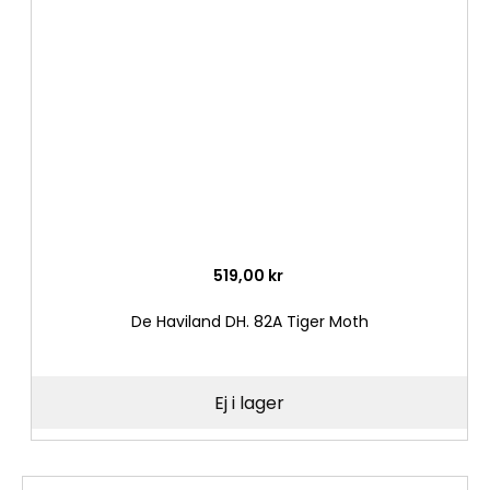
i
önske
519,00 kr
De Haviland DH. 82A Tiger Moth
Ej i lager