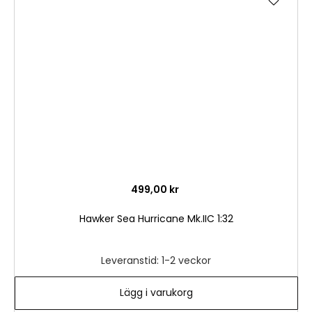
till
i
önske
499,00 kr
Hawker Sea Hurricane Mk.IIC 1:32
Leveranstid: 1-2 veckor
Lägg i varukorg