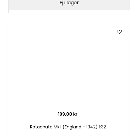
Ej i lager
Lägg
till
i
önske
199,00 kr
Rotachute Mk.I (England - 1942) 1:32