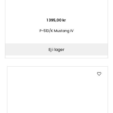
1 395,00 kr
P-51D/K Mustang IV
Ej i lager
Lägg
till
i
önske