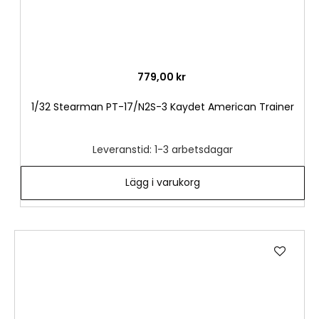
779,00 kr
1/32 Stearman PT-17/N2S-3 Kaydet American Trainer
Leveranstid: 1-3 arbetsdagar
Lägg i varukorg
Lägg
till
i
önske