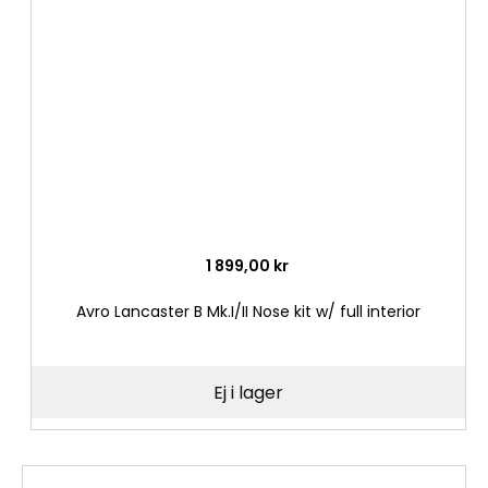
i
önske
1 899,00 kr
Avro Lancaster B Mk.I/II Nose kit w/ full interior
Ej i lager
Lägg