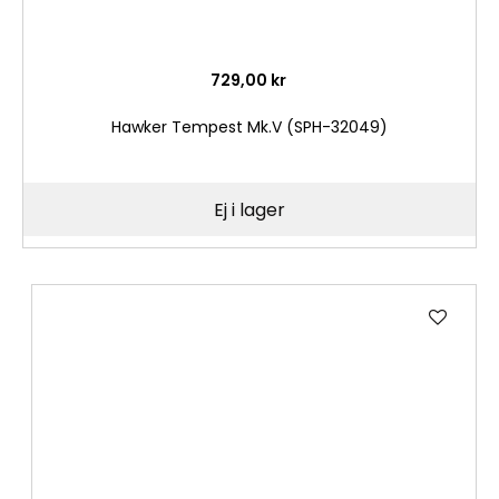
729,00 kr
Hawker Tempest Mk.V (SPH-32049)
Ej i lager
Lägg
till
i
önske