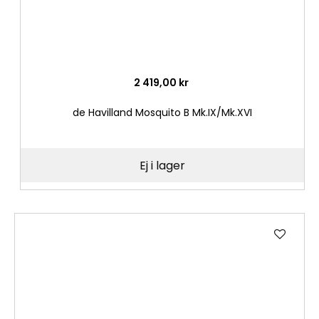
2 419,00 kr
de Havilland Mosquito B Mk.IX/Mk.XVI
Ej i lager
Lägg
till
i
önske