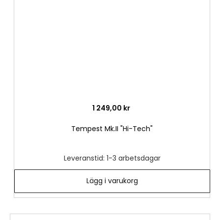
önske
1 249,00 kr
Tempest Mk.II "Hi-Tech"
Leveranstid: 1-3 arbetsdagar
Lägg i varukorg