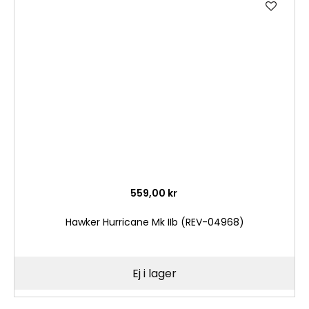
till
i
önske
559,00 kr
Hawker Hurricane Mk IIb (REV-04968)
Ej i lager