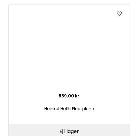
Lägg
till
i
önske
889,00 kr
Heinkel He115 Floatplane
Ej i lager