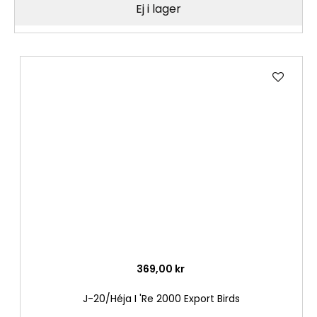
Ej i lager
Lägg
till
i
önske
369,00 kr
J-20/Héja I 'Re 2000 Export Birds