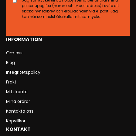
Jag samtycker till att Hobbyisterna behandlar mina
personuppgifter (namn och e-postadress) i syfte att
skicka nyhetsbrev och erbjudanden via e-post. Jag
kan när som helst återkalla mitt samtycke.
INFORMATION
Om oss
Blog
Integritetspolicy
Frakt
Mitt konto
Mina ordrar
Kontakta oss
Köpvillkor
KONTAKT