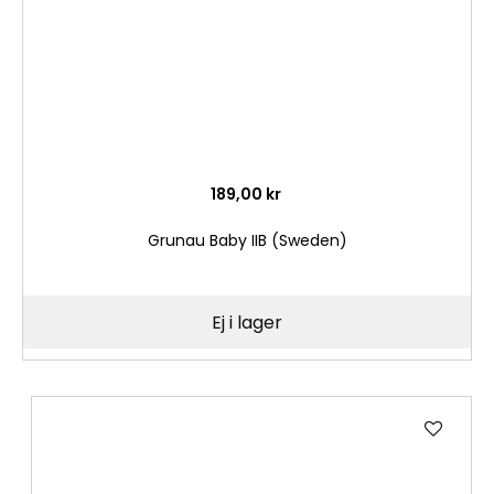
189,00 kr
Grunau Baby IIB (Sweden)
Ej i lager
Lägg
till
i
önske