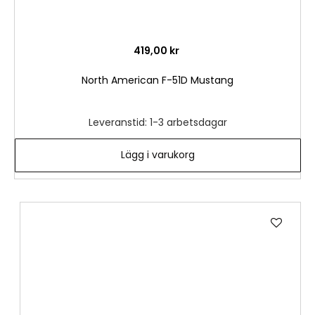
419,00 kr
North American F-51D Mustang
Leveranstid: 1-3 arbetsdagar
Lägg i varukorg
Lägg
till
i
önske