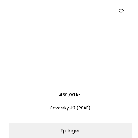
Lägg
till
i
önske
489,00 kr
Seversky J9 (RSAF)
Ej i lager