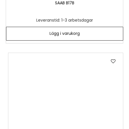
SAAB B17B
Leveranstid: 1-3 arbetsdagar
Lägg i varukorg
Lägg
till
i
önske