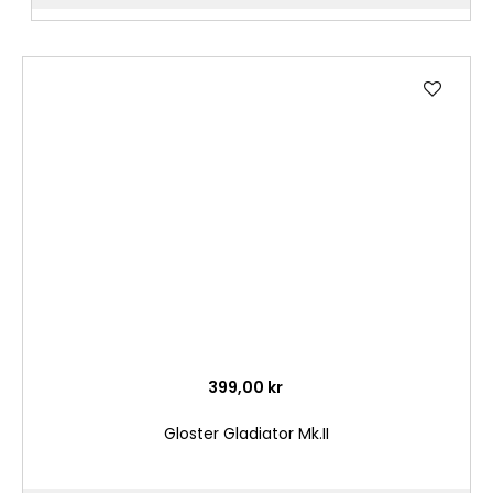
Lägg
till
i
önske
399,00 kr
Gloster Gladiator Mk.II