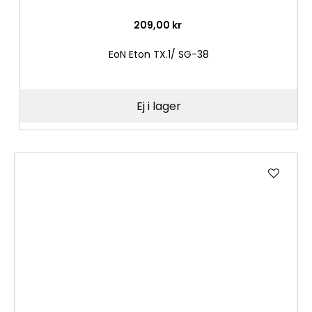
209,00 kr
EoN Eton TX.1/ SG-38
Ej i lager
Lägg
till
i
önske