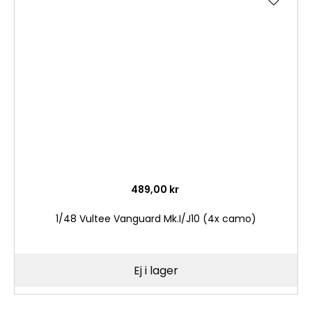
till
i
önske
489,00 kr
1/48 Vultee Vanguard Mk.I/J10 (4x camo)
Ej i lager