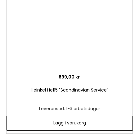
i
önske
899,00 kr
Heinkel He115 "Scandinavian Service"
Leveranstid: 1-3 arbetsdagar
Lägg i varukorg