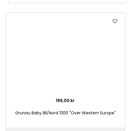
Lägg
till
i
önske
199,00 kr
Grunau Baby IIB/Nord 1300 "Over Western Europe"