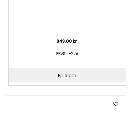
849,00 kr
FFVS J-22A
Ej i lager
Lägg
till
i
önske