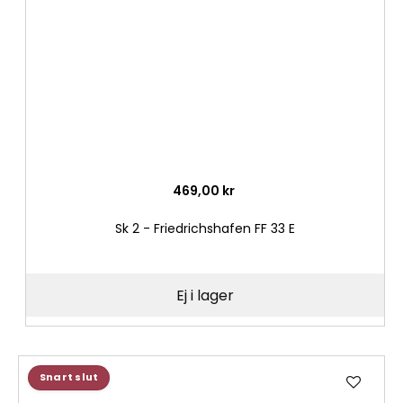
469,00 kr
Sk 2 - Friedrichshafen FF 33 E
Ej i lager
Lägg
Snart slut
till