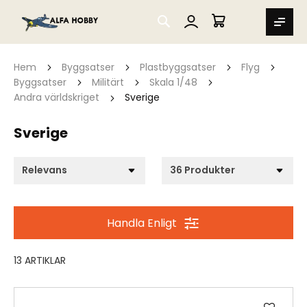
SEARCH
MIN VARUKORG
Hem
Byggsatser
Plastbyggsatser
Flyg
Byggsatser
Militärt
Skala 1/48
Andra världskriget
Sverige
Sverige
Handla Enligt
13
ARTIKLAR
Lägg