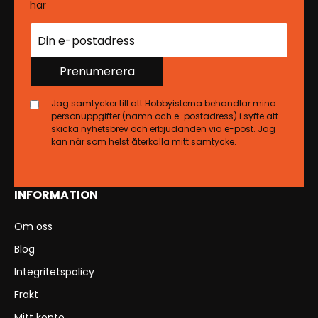
här
Prenumerera
Jag samtycker till att Hobbyisterna behandlar mina
personuppgifter (namn och e-postadress) i syfte att
skicka nyhetsbrev och erbjudanden via e-post. Jag
kan när som helst återkalla mitt samtycke.
INFORMATION
Om oss
Blog
Integritetspolicy
Frakt
Mitt konto