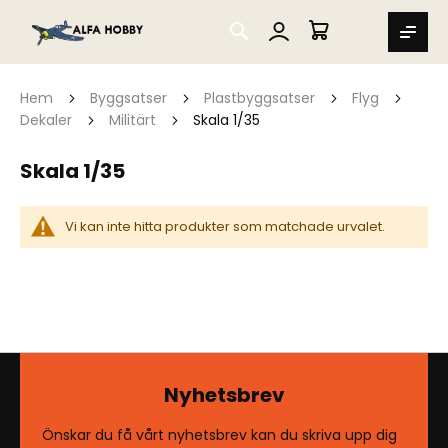
SEARCH
MIN VARUKORG
Hem
Byggsatser
Plastbyggsatser
Flyg
Dekaler
Militärt
Skala 1/35
Skala 1/35
Vi kan inte hitta produkter som matchade urvalet.
Nyhetsbrev
Önskar du få vårt nyhetsbrev kan du skriva upp dig