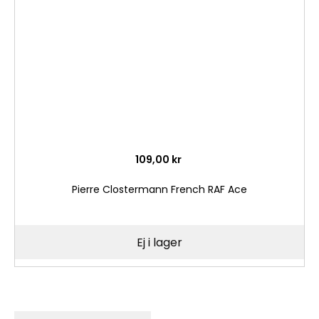
önske
109,00 kr
Pierre Clostermann French RAF Ace
Ej i lager