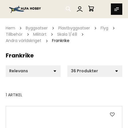
SEARCH
MIN VARUKORG
Hem
Byggsatser
Plastbyggsatser
Flyg
Tillbehör
Militärt
Skala 1/48
Andra världskriget
Frankrike
Frankrike
1
ARTIKEL
Lägg
till
i