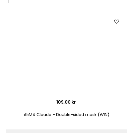
Lägg
till
i
önske
109,00 kr
A5M4 Claude - Double-sided mask (WIN)