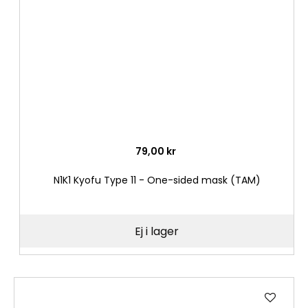
önske
79,00 kr
N1K1 Kyofu Type 11 - One-sided mask (TAM)
Ej i lager
Lägg
till