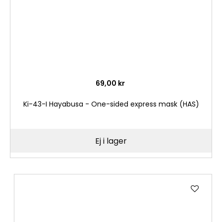
69,00 kr
Ki-43-I Hayabusa - One-sided express mask (HAS)
Ej i lager
Lägg
till
i
önske