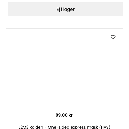
Ej i lager
Lägg
till
i
önske
89,00 kr
J2M3 Raiden - One-sided express mask (HAS)