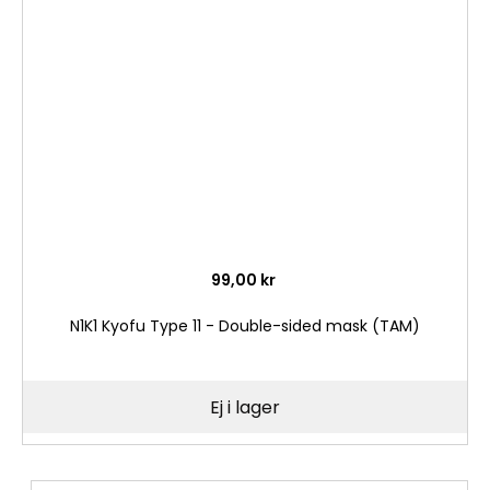
i
önske
99,00 kr
N1K1 Kyofu Type 11 - Double-sided mask (TAM)
Ej i lager