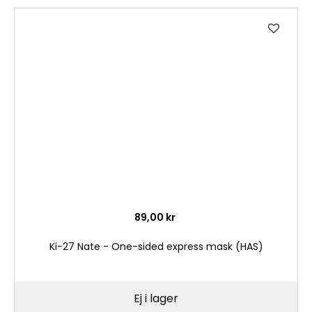
Lägg
till
i
önske
89,00 kr
Ki-27 Nate - One-sided express mask (HAS)
Ej i lager