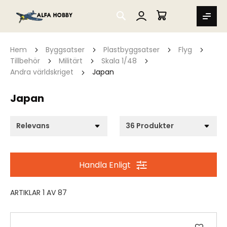
SEARCH
MIN VARUKORG
Hem
Byggsatser
Plastbyggsatser
Flyg
Tillbehör
Militärt
Skala 1/48
Andra världskriget
Japan
Japan
Handla Enligt
ARTIKLAR
1
AV
87
Lägg