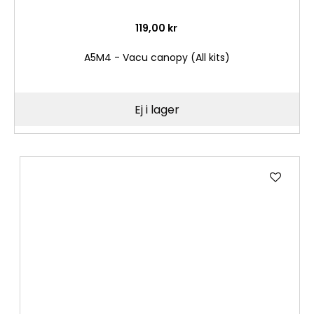
119,00 kr
A5M4 - Vacu canopy (All kits)
Ej i lager
Lägg
till
i
önske