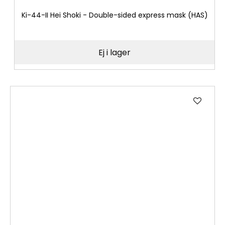
Ki-44-II Hei Shoki - Double-sided express mask (HAS)
Ej i lager
Lägg
till
i
önske