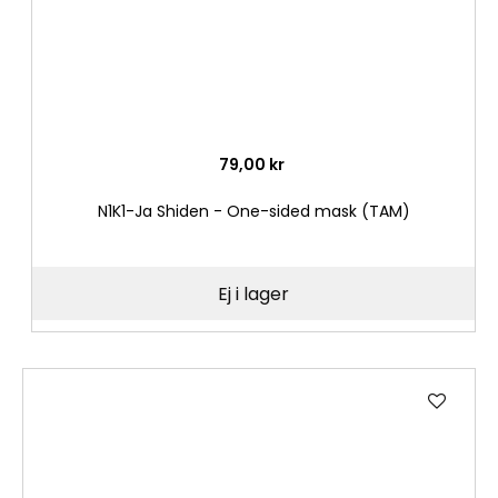
79,00 kr
N1K1-Ja Shiden - One-sided mask (TAM)
Ej i lager
Lägg
till
i
önske