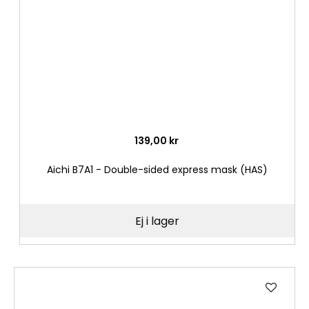
139,00 kr
Aichi B7A1 - Double-sided express mask (HAS)
Ej i lager
Lägg
till