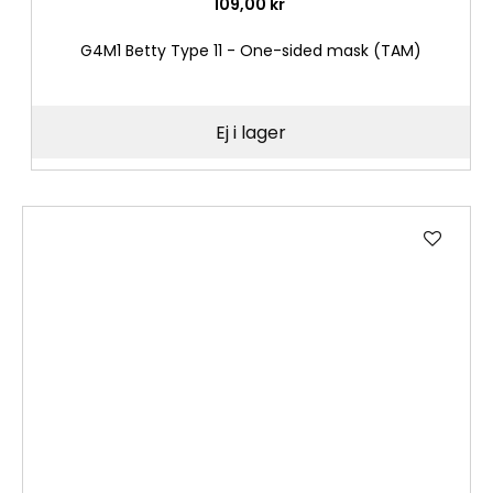
109,00 kr
G4M1 Betty Type 11 - One-sided mask (TAM)
Ej i lager
Lägg
till
i
önske