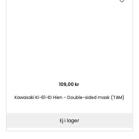
till
i
önske
109,00 kr
Kawasaki Ki-61-ID Hien - Double-sided mask (TAM)
Ej i lager