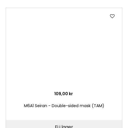
Lägg
till
i
önske
109,00 kr
M6A1 Seiran - Double-sided mask (TAM)
Ej i lager