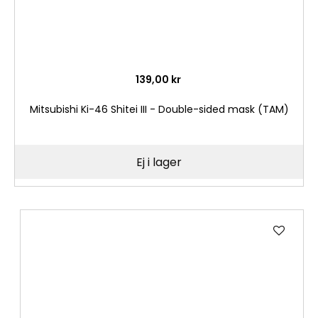
139,00 kr
Mitsubishi Ki-46 Shitei III - Double-sided mask (TAM)
Ej i lager
Lägg
till
i
önske