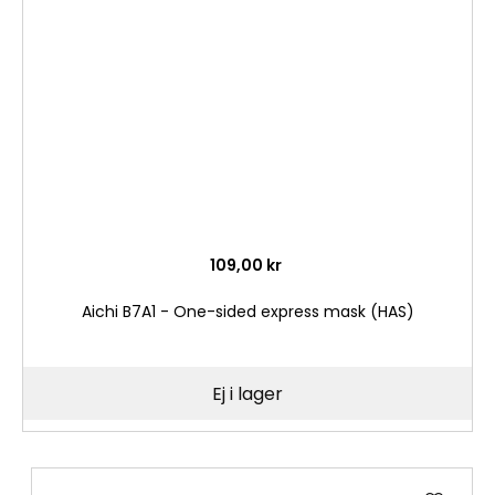
i
önske
109,00 kr
Aichi B7A1 - One-sided express mask (HAS)
Ej i lager
Lägg