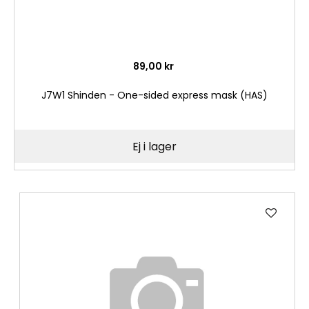
89,00 kr
J7W1 Shinden - One-sided express mask (HAS)
Ej i lager
Lägg
till
i
önske