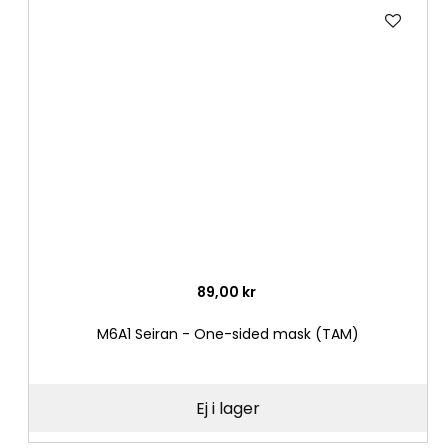
Lägg
till
i
önske
89,00 kr
M6A1 Seiran - One-sided mask (TAM)
Ej i lager