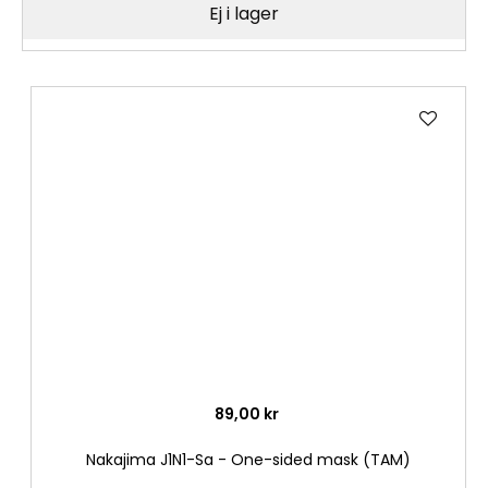
Ej i lager
Lägg
till
i
önske
89,00 kr
Nakajima J1N1-Sa - One-sided mask (TAM)