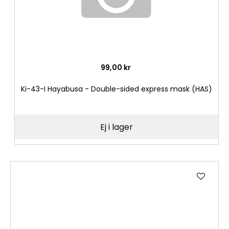
99,00 kr
Ki-43-I Hayabusa - Double-sided express mask (HAS)
Ej i lager
Lägg
till
i
önske