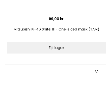
99,00 kr
Mitsubishi Ki-46 Shitei III - One-sided mask (TAM)
Ej i lager
Lägg
till
i
önske