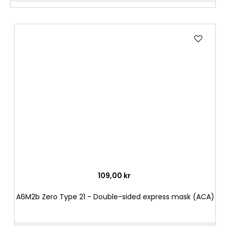
Lägg
till
i
önske
109,00 kr
A6M2b Zero Type 21 - Double-sided express mask (ACA)