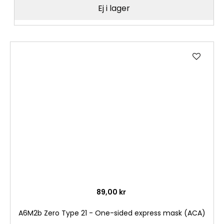
Ej i lager
Lägg
till
i
önske
89,00 kr
A6M2b Zero Type 21 - One-sided express mask (ACA)