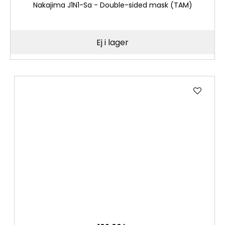
Nakajima J1N1-Sa - Double-sided mask (TAM)
Ej i lager
Lägg
till
i
önske