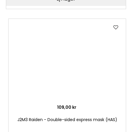
Lägg
till
i
önske
109,00 kr
J2M3 Raiden - Double-sided express mask (HAS)