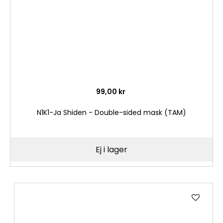
99,00 kr
N1K1-Ja Shiden - Double-sided mask (TAM)
Ej i lager
Lägg
till
i