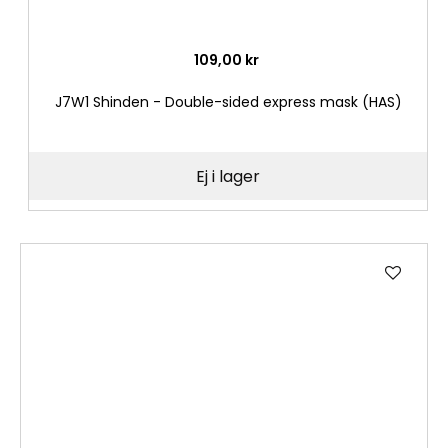
109,00 kr
J7W1 Shinden - Double-sided express mask (HAS)
Ej i lager
Lägg
till
i
önske