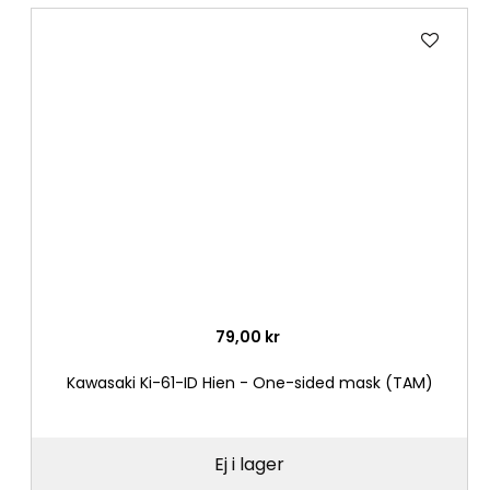
Lägg
till
i
önske
79,00 kr
Kawasaki Ki-61-ID Hien - One-sided mask (TAM)
Ej i lager