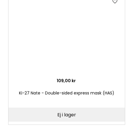
till
i
önske
109,00 kr
Ki-27 Nate - Double-sided express mask (HAS)
Ej i lager