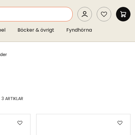
SEARCH
MIN 
pel
Böcker & övrigt
Fyndhörna
nder
3
ARTIKLAR
Lägg
Läg
till
till
i
i