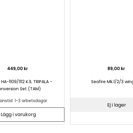
önskelista
449,00 kr
89,00 kr
HA-1109/1112 K.1L TRIPALA -
Seafire Mk.1/2/3 win
nversion Set (TAM)
anstid: 1-3 arbetsdagar
Ej i lager
Lägg i varukorg