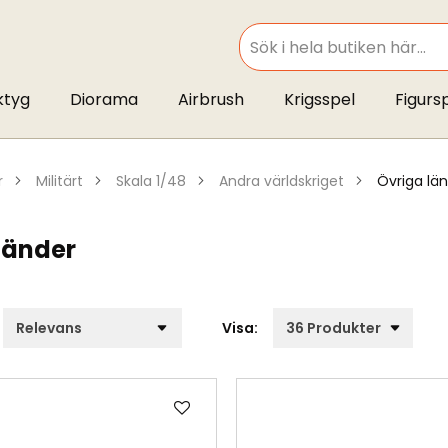
SEARCH
ktyg
Diorama
Airbrush
Krigsspel
Figurs
r
militärt
skala 1/48
andra världskriget
övriga lä
länder
Visa:
Lägg
till
i