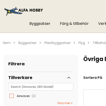
Byggsatser
Färg & tillbehör
Ver
hem
byggsatser
plastbyggsatser
flyg
tillbehö
Övriga 
Filtrera
Tillverkare
Sortera På:
Airwaves
2
Visa mer