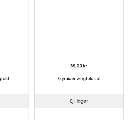
önskelista
önsk
89,00 kr
gfold
Skyraider wingfold set
Ej i lager