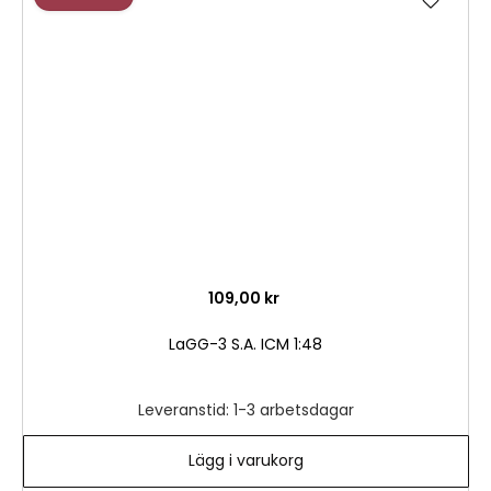
till
i
önske
109,00 kr
LaGG-3 S.A. ICM 1:48
Leveranstid: 1-3 arbetsdagar
Lägg i varukorg