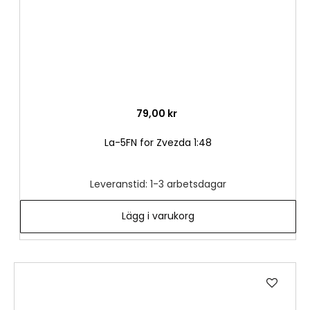
79,00 kr
La-5FN for Zvezda 1:48
Leveranstid: 1-3 arbetsdagar
Lägg i varukorg
Lägg
till
i