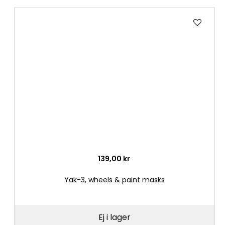
Lägg
till
i
önske
139,00 kr
Yak-3, wheels & paint masks
Ej i lager