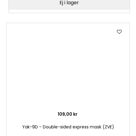
Ej i lager
Lägg
till
i
önske
109,00 kr
Yak-9D - Double-sided express mask (ZVE)