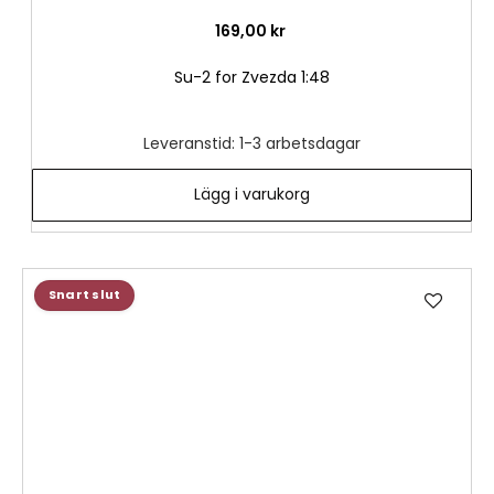
169,00 kr
Su-2 for Zvezda 1:48
Leveranstid: 1-3 arbetsdagar
Lägg i varukorg
Lägg
Snart slut
till
i
önske