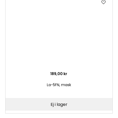
till
i
önske
189,00 kr
La-5FN, mask
Ej i lager