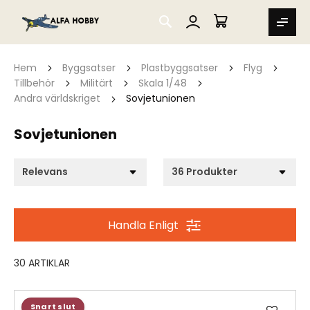
SEARCH
MIN VARUKORG
Hem
Byggsatser
Plastbyggsatser
Flyg
Tillbehör
Militärt
Skala 1/48
Andra världskriget
Sovjetunionen
Sovjetunionen
Handla Enligt
30
ARTIKLAR
Lägg
Snart slut