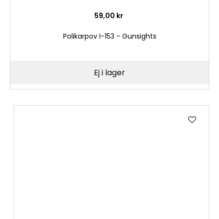
59,00 kr
Polikarpov I-153 - Gunsights
Ej i lager
Lägg
till
i
önske