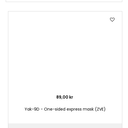
Lägg
till
i
önske
89,00 kr
Yak-9D - One-sided express mask (ZVE)