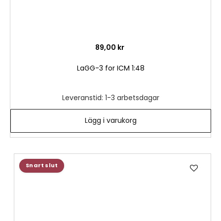
89,00 kr
LaGG-3 for ICM 1:48
Leveranstid: 1-3 arbetsdagar
Lägg i varukorg
Lägg
Snart slut
till
i
önske