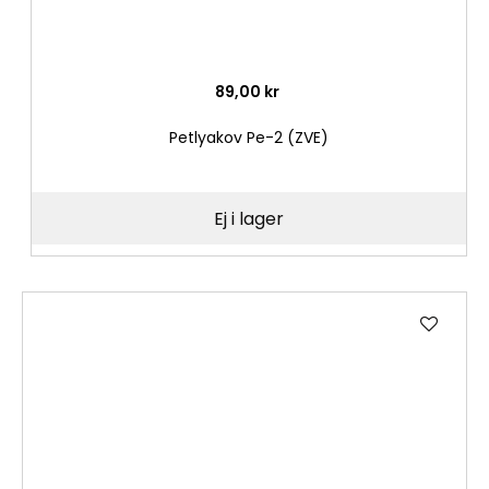
89,00 kr
Petlyakov Pe-2 (ZVE)
Ej i lager
Lägg
till
i
önske