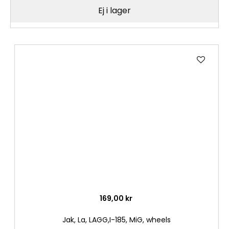
Ej i lager
Lägg
till
i
önske
169,00 kr
Jak, La, LAGG,I-185, MiG, wheels