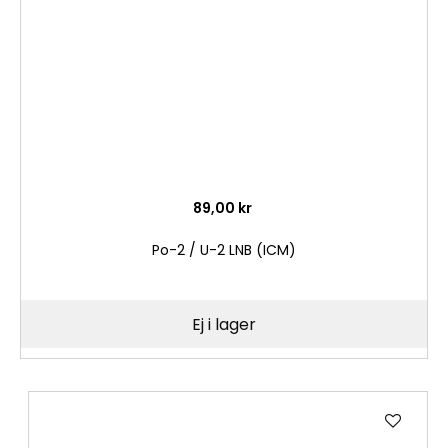
89,00 kr
Po-2 / U-2 LNB (ICM)
Ej i lager
Lägg
till