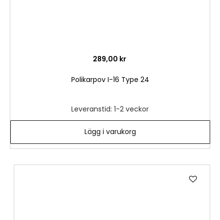
289,00 kr
Polikarpov I-16 Type 24
Leveranstid: 1-2 veckor
Lägg i varukorg
Lägg
till
i
önske