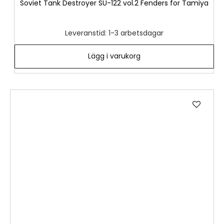
Soviet Tank Destroyer SU-122 vol.2 Fenders for Tamiya
Leveranstid: 1-3 arbetsdagar
Lägg i varukorg
Lägg
till
i
önske