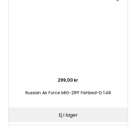
till
i
önske
299,00 kr
Russian Air Force MiG-21PF Fishbed-D 1:48
Ej i lager