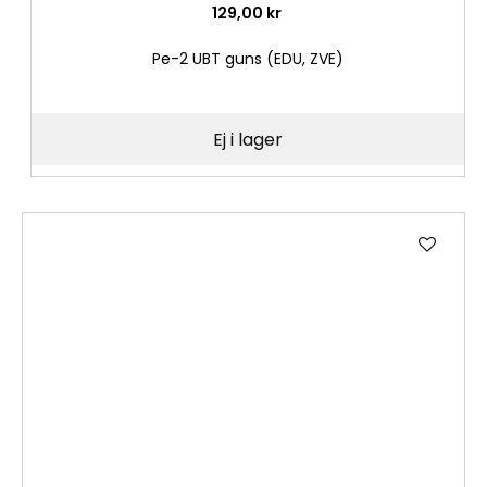
129,00 kr
Pe-2 UBT guns (EDU, ZVE)
Ej i lager
Lägg
till
i
önske