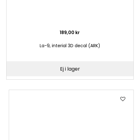
189,00 kr
La-9, interial 3D decal (ARK)
Ej i lager
Lägg
till
i
önske