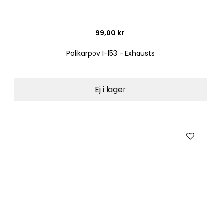
99,00 kr
Polikarpov I-153 - Exhausts
Ej i lager
Lägg
till
i
önske