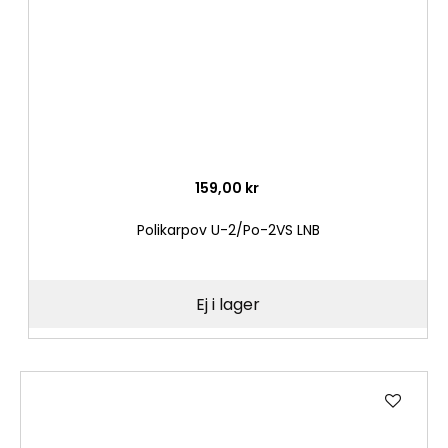
159,00 kr
Polikarpov U-2/Po-2VS LNB
Ej i lager
Lägg
till
i