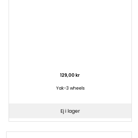
i
önske
129,00 kr
Yak-3 wheels
Ej i lager
Lägg