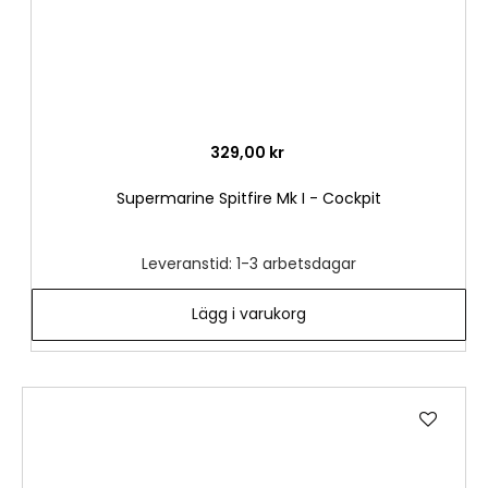
329,00 kr
Supermarine Spitfire Mk I - Cockpit
Leveranstid: 1-3 arbetsdagar
Lägg i varukorg
Lägg
till
i
önske