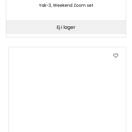
Yak-3, Weekend Zoom set
Ej i lager
Lägg
till
i
önske