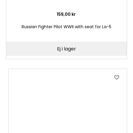
159,00 kr
Russian Fighter Pilot WWII with seat for La-5
Ej i lager
Lägg
till
i
önske