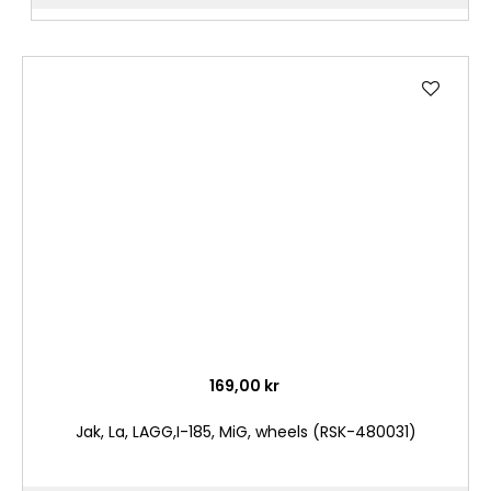
Lägg
till
i
önske
169,00 kr
Jak, La, LAGG,I-185, MiG, wheels (RSK-480031)