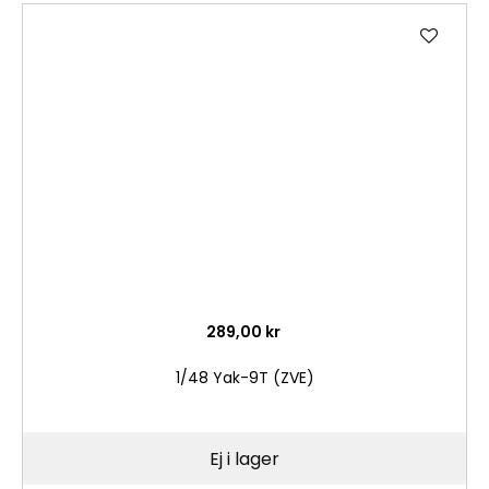
Lägg
till
i
önske
289,00 kr
1/48 Yak-9T (ZVE)
Ej i lager