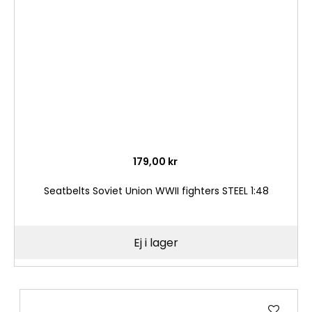
önske
179,00 kr
Seatbelts Soviet Union WWII fighters STEEL 1:48
Ej i lager
Lägg