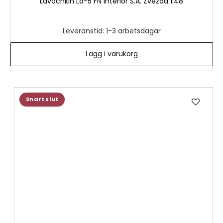
Lavochkin La-5 FN interior S.A. Zvezda 1:48
Leveranstid: 1-3 arbetsdagar
Lägg i varukorg
Lägg
Snart slut
till
i
önske