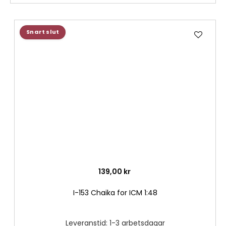
Lägg
Snart slut
till
i
önske
139,00 kr
I-153 Chaika for ICM 1:48
Leveranstid: 1-3 arbetsdagar