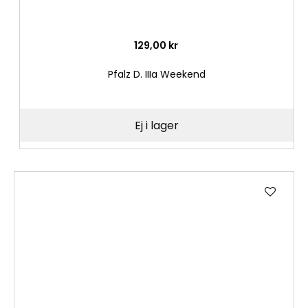
129,00 kr
Pfalz D. IIIa Weekend
Ej i lager
Lägg
till
i
önske