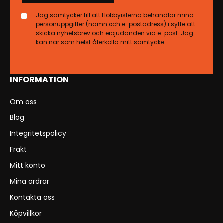
Jag samtycker till att Hobbyisterna behandlar mina
personuppgifter (namn och e-postadress) i syfte att
skicka nyhetsbrev och erbjudanden via e-post. Jag
kan när som helst återkalla mitt samtycke.
INFORMATION
Om oss
Blog
Integritetspolicy
Frakt
Mitt konto
Mina ordrar
Kontakta oss
Köpvillkor