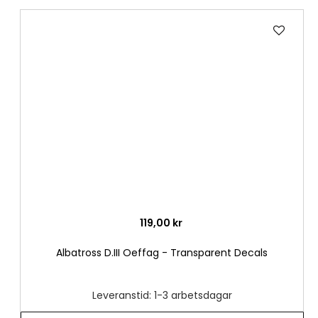
Lägg
till
i
önske
119,00 kr
Albatross D.III Oeffag - Transparent Decals
Leveranstid: 1-3 arbetsdagar