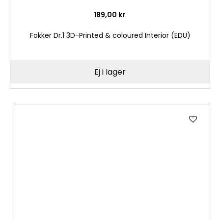
189,00 kr
Fokker Dr.1 3D-Printed & coloured Interior (EDU)
Ej i lager
Lägg
till
i
önske