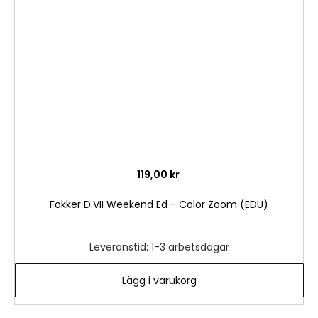
i
önske
119,00 kr
Fokker D.VII Weekend Ed - Color Zoom (EDU)
Leveranstid: 1-3 arbetsdagar
Lägg i varukorg