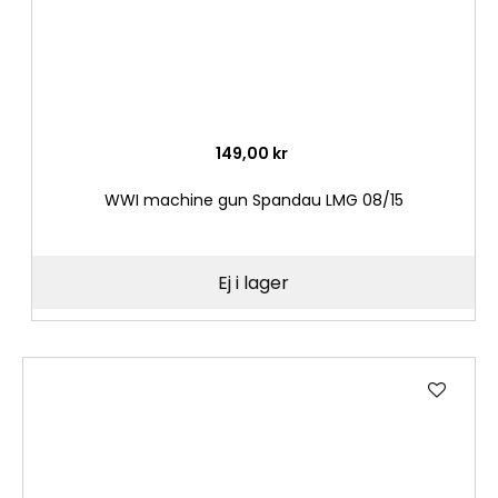
149,00 kr
WWI machine gun Spandau LMG 08/15
Ej i lager
Lägg
till
i
önske