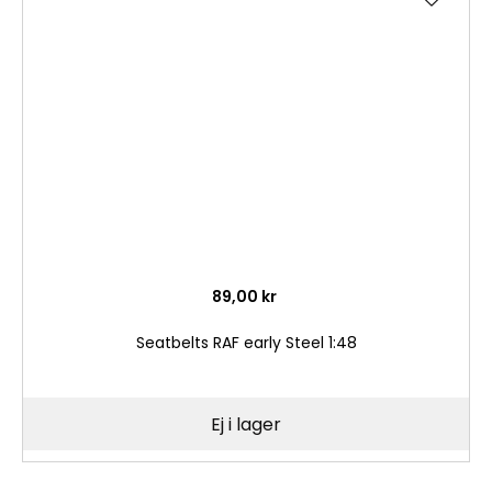
till
i
önske
89,00 kr
Seatbelts RAF early Steel 1:48
Ej i lager