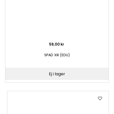
59,00 kr
SPAD XIII (EDU)
Ej i lager
Lägg
till
i
önske