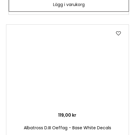
Lägg i varukorg
Lägg
till
i
önske
119,00 kr
Albatross D.III Oeffag - Base White Decals