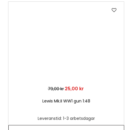
Lägg
till
i
önske
25,00 kr
79,00 kr
Lewis Mk.II WW1 gun 1:48
Leveranstid: 1-3 arbetsdagar