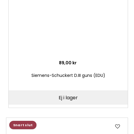
89,00 kr
Siemens-Schuckert D.III guns (EDU)
Ej i lager
Lägg
Snart slut
till