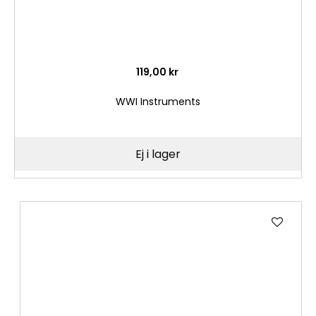
119,00 kr
WWI Instruments
Ej i lager
Lägg
till
i
önske