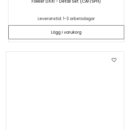
Fokker DXXI - Detail Set (CAF/SPH)
Leveranstid: 1-3 arbetsdagar
Lägg i varukorg
Lägg
till
i
önske