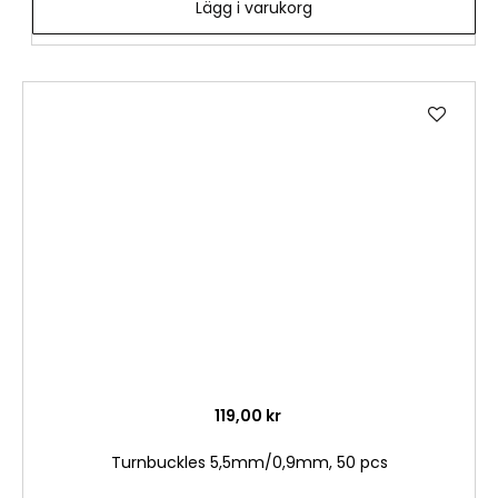
Lägg i varukorg
Lägg
till
i
önske
119,00 kr
Turnbuckles 5,5mm/0,9mm, 50 pcs