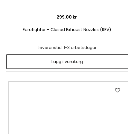
299,00 kr
Eurofighter - Closed Exhaust Nozzles (REV)
Leveranstid: 1-3 arbetsdagar
Lägg i varukorg
Lägg
till
i
önske