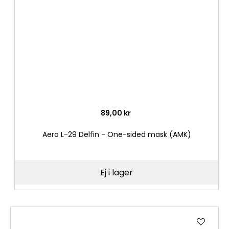
önske
89,00 kr
Aero L-29 Delfin - One-sided mask (AMK)
Ej i lager
Lägg
till