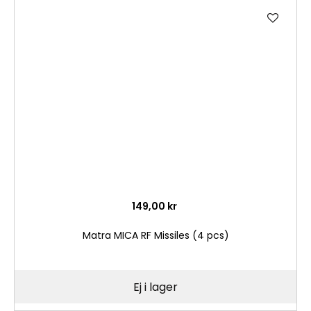
Lägg
till
i
önske
149,00 kr
Matra MICA RF Missiles (4 pcs)
Ej i lager