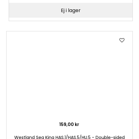
Ej i lager
Lägg
till
i
önske
159,00 kr
Westland Sea King HAS.1/HAS.5/HU.5 - Double-sided