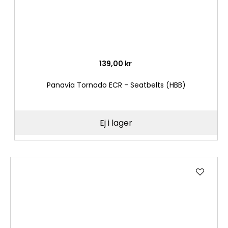
139,00 kr
Panavia Tornado ECR - Seatbelts (HBB)
Ej i lager
Lägg
till
i
önske