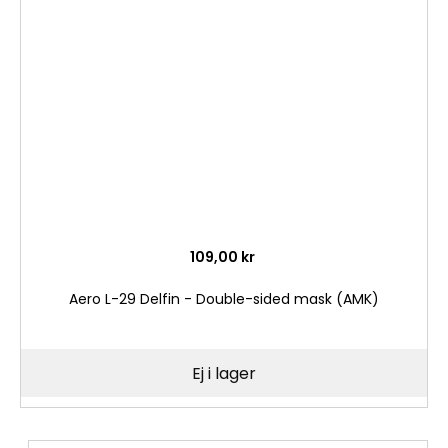
i
önske
109,00 kr
Aero L-29 Delfin - Double-sided mask (AMK)
Ej i lager