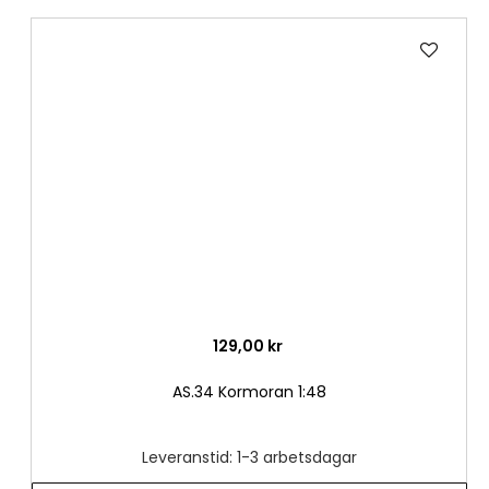
Lägg
till
i
önske
129,00 kr
AS.34 Kormoran 1:48
Leveranstid: 1-3 arbetsdagar