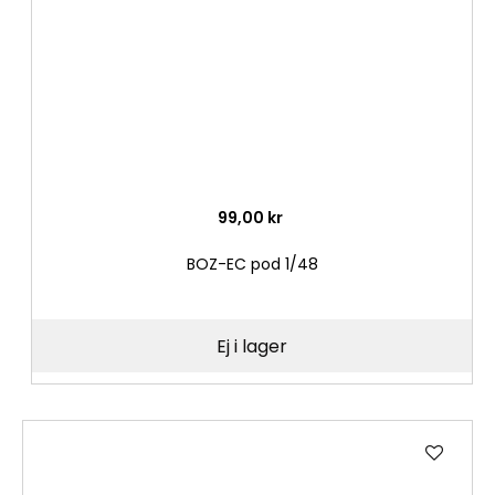
99,00 kr
BOZ-EC pod 1/48
Ej i lager
Lägg
till
i