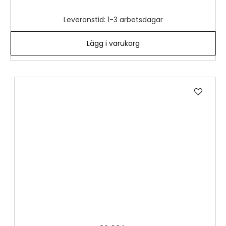
Leveranstid: 1-3 arbetsdagar
Lägg i varukorg
Lägg
till
i
önske