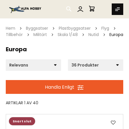
SEARCH
MIN VARUKORG
Hem
Byggsatser
Plastbyggsatser
Flyg
Tillbehör
Militärt
Skala 1/48
Nutid
Europa
Europa
Handla Enligt
ARTIKLAR
1
AV
40
Lägg
Snart slut
till