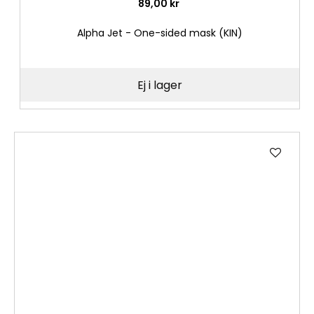
89,00 kr
Alpha Jet - One-sided mask (KIN)
Ej i lager
Lägg
till
i
önske