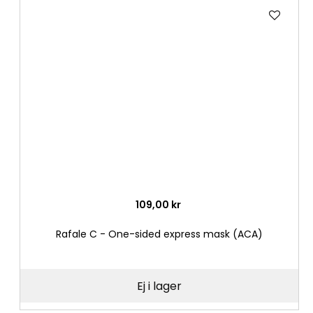
Lägg
till
i
önske
109,00 kr
Rafale C - One-sided express mask (ACA)
Ej i lager