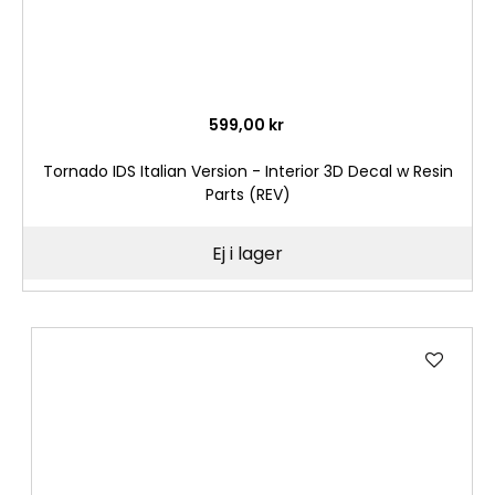
599,00 kr
Tornado IDS Italian Version - Interior 3D Decal w Resin
Parts (REV)
Ej i lager
Lägg
till
i
önske