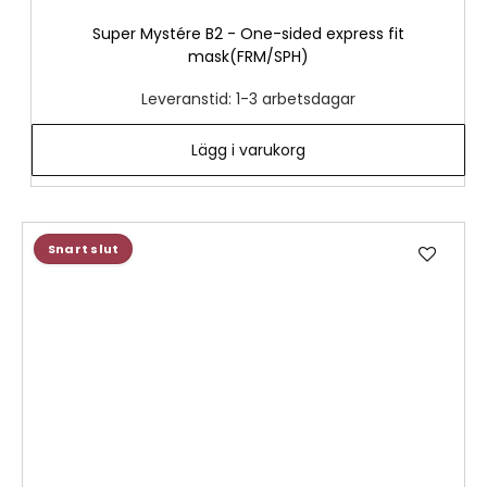
Super Mystére B2 - One-sided express fit
mask(FRM/SPH)
Leveranstid: 1-3 arbetsdagar
Lägg i varukorg
Lägg
Snart slut
till
i
önske