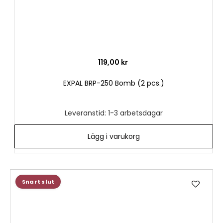
119,00 kr
EXPAL BRP-250 Bomb (2 pcs.)
Leveranstid: 1-3 arbetsdagar
Lägg i varukorg
Lägg
Snart slut
till
i
önske