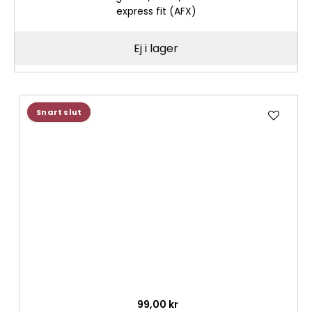
express fit (AFX)
Ej i lager
Lägg
Snart slut
till
i
önske
99,00 kr