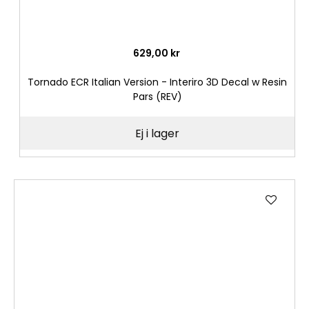
629,00 kr
Tornado ECR Italian Version - Interiro 3D Decal w Resin
Pars (REV)
Ej i lager
Lägg
till
i
önske