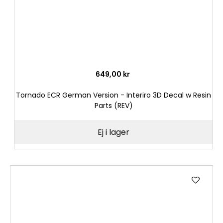
649,00 kr
Tornado ECR German Version - Interiro 3D Decal w Resin
Parts (REV)
Ej i lager
Lägg
till
i
önske