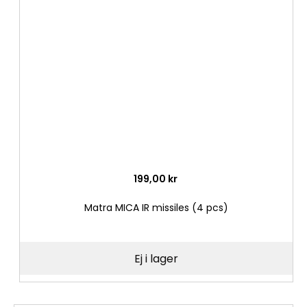
till
i
önske
199,00 kr
Matra MICA IR missiles (4 pcs)
Ej i lager