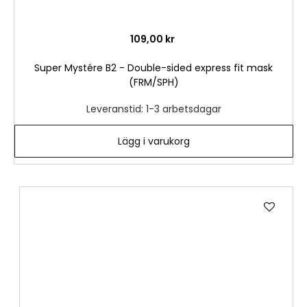
109,00 kr
Super Mystére B2 - Double-sided express fit mask
(FRM/SPH)
Leveranstid: 1-3 arbetsdagar
Lägg i varukorg
Lägg
till
i
önske