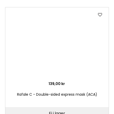
Lägg
till
i
önske
139,00 kr
Rafale C - Double-sided express mask (ACA)
Ej i lager