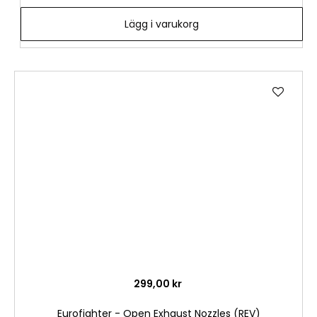
Lägg i varukorg
Lägg
till
i
önske
299,00 kr
Eurofighter - Open Exhaust Nozzles (REV)