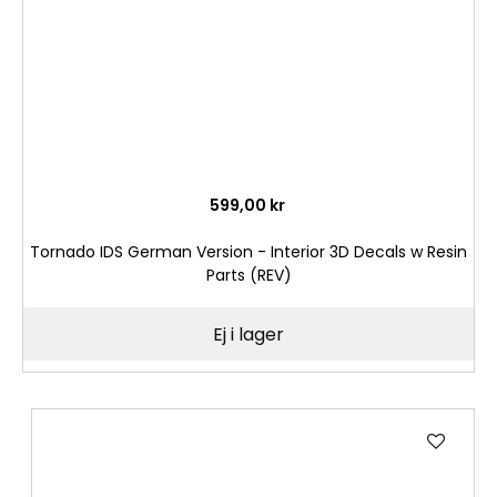
599,00 kr
Tornado IDS German Version - Interior 3D Decals w Resin
Parts (REV)
Ej i lager
Lägg
till
i