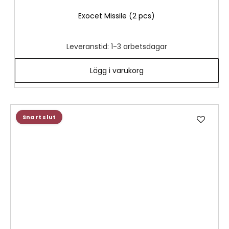
Exocet Missile (2 pcs)
Leveranstid: 1-3 arbetsdagar
Lägg i varukorg
Lägg
Snart slut
till
i
önske