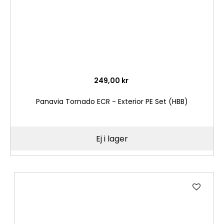
249,00 kr
Panavia Tornado ECR - Exterior PE Set (HBB)
Ej i lager
Lägg
till
i
önske