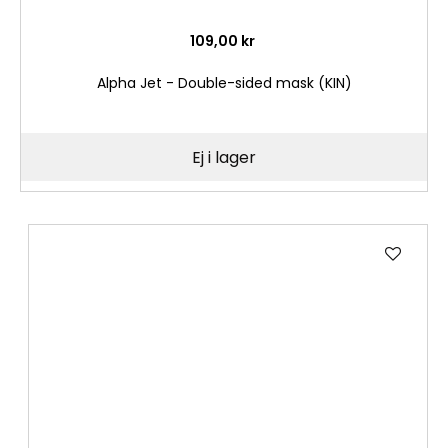
109,00 kr
Alpha Jet - Double-sided mask (KIN)
Ej i lager
Lägg
till
i
önske