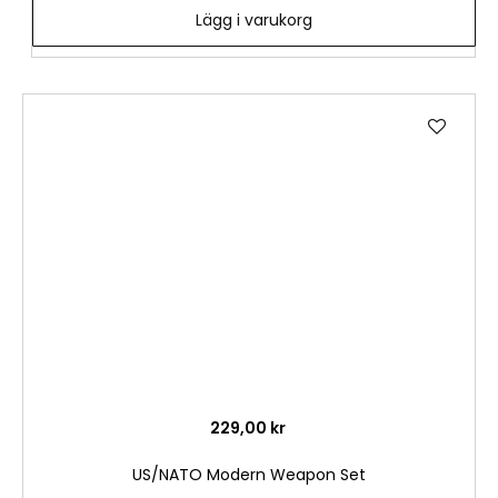
Lägg i varukorg
Lägg
till
i
önske
229,00 kr
US/NATO Modern Weapon Set