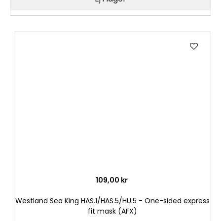
Lägg
till
i
önske
109,00 kr
Westland Sea King HAS.1/HAS.5/HU.5 - One-sided express
fit mask (AFX)