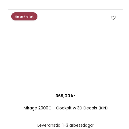
Lägg
Snart slut
till
i
önske
369,00 kr
Mirage 2000C - Cockpit w 3D Decals (KIN)
Leveranstid: 1-3 arbetsdagar