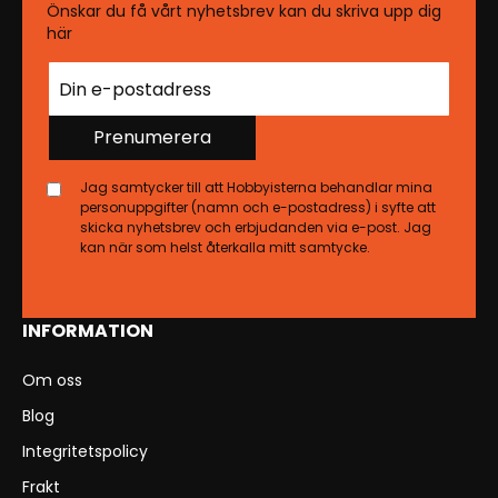
Önskar du få vårt nyhetsbrev kan du skriva upp dig
här
Prenumerera
Jag samtycker till att Hobbyisterna behandlar mina
personuppgifter (namn och e-postadress) i syfte att
skicka nyhetsbrev och erbjudanden via e-post. Jag
kan när som helst återkalla mitt samtycke.
INFORMATION
Om oss
Blog
Integritetspolicy
Frakt