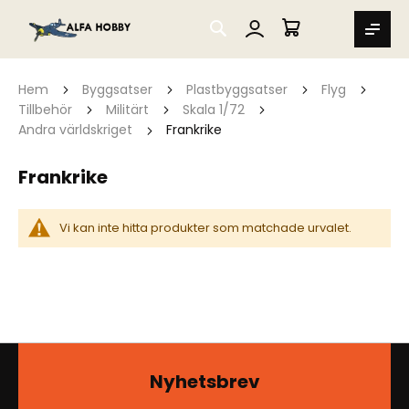
SEARCH
MIN VARUKORG
Hem
Byggsatser
Plastbyggsatser
Flyg
Tillbehör
Militärt
Skala 1/72
Andra världskriget
Frankrike
Frankrike
Vi kan inte hitta produkter som matchade urvalet.
Nyhetsbrev