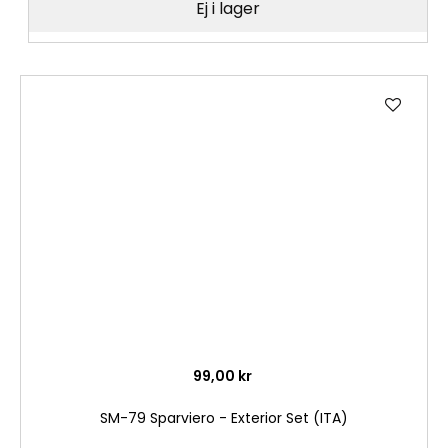
Ej i lager
Lägg
till
i
önske
99,00 kr
SM-79 Sparviero - Exterior Set (ITA)