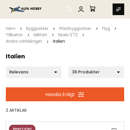
SEARCH
MIN VARUKORG
Hem
Byggsatser
Plastbyggsatser
Flyg
Tillbehör
Militärt
Skala 1/72
Andra världskriget
Italien
Italien
Handla Enligt
3
ARTIKLAR
Lägg
Snart slut