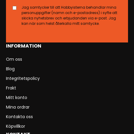
Jag samtycker till att Hobbyisterna behandlar mina
personuppgifter (namn och e-postadress) i syfte att
skicka nyhetsbrev och erbjudanden via e-post. Jag
kan när som helst återkalla mitt samtycke.
INFORMATION
Om oss
Blog
Integritetspolicy
Frakt
Mitt konto
Mina ordrar
Kontakta oss
Köpvillkor