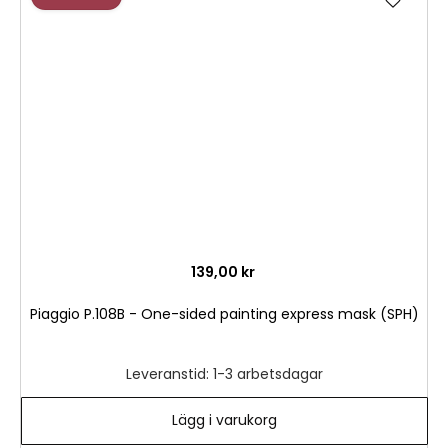
till
i
önske
139,00 kr
Piaggio P.108B - One-sided painting express mask (SPH)
Leveranstid: 1-3 arbetsdagar
Lägg i varukorg