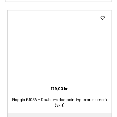
Lägg
till
i
önske
179,00 kr
Piaggio P.108B - Double-sided painting express mask
(SPH)