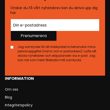
Önskar du få vårt nyhetsbrev kan du skriva upp dig
här
Prenumerera
Jag samtycker till att Hobbyisterna behandlar mina
personuppgifter (namn och e-postadress) i syfte att
skicka nyhetsbrev och erbjudanden via e-post. Jag
kan när som helst återkalla mitt samtycke.
INFORMATION
Om oss
Blog
Integritetspolicy