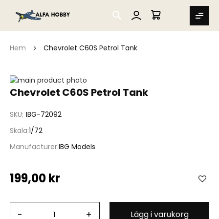
SEARCH
MIN VARUKORG
Hem
Chevrolet C60S Petrol Tank
Hoppa
till
Hoppa
Chevrolet C60S Petrol Tank
slutet
till
av
början
SKU
IBG-72092
bildgalleriet
av
bildgalleriet
Skala
1/72
Manufacturer
IBG Models
199,00 kr
-
+
Lägg i varukorg